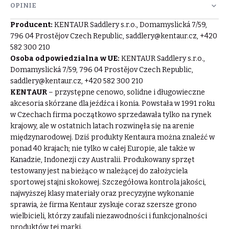
OPINIE
Producent:
KENTAUR Saddlery s.r.o., Domamyslická 7/59,
796 04 Prostějov Czech Republic,
saddlery@kentaur.cz
, +420
582 300 210
Osoba odpowiedzialna w UE:
KENTAUR Saddlery s.r.o.,
Domamyslická 7/59, 796 04 Prostějov Czech Republic,
saddlery@kentaur.cz
, +420 582 300 210
KENTAUR
– przystępne cenowo, solidne i długowieczne
akcesoria skórzane dla jeźdźca i konia. Powstała w 1991 roku
w Czechach firma początkowo sprzedawała tylko na rynek
krajowy, ale w ostatnich latach rozwinęła się na arenie
międzynarodowej. Dziś produkty Kentaura można znaleźć w
ponad 40 krajach; nie tylko w całej Europie, ale także w
Kanadzie, Indonezji czy Australii. Produkowany sprzęt
testowany jest na bieżąco w należącej do założyciela
sportowej stajni skokowej. Szczegółowa kontrola jakości,
najwyższej klasy materiały oraz precyzyjne wykonanie
sprawia, że firma Kentaur zyskuje coraz szersze grono
wielbicieli, którzy zaufali niezawodności i funkcjonalności
produktów tej marki.