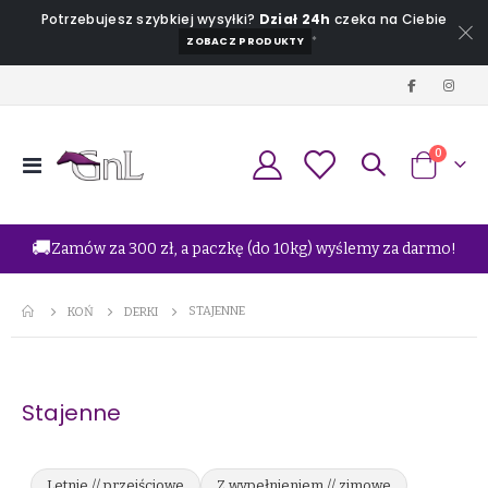
Potrzebujesz szybkiej wysyłki?
Dział 24h
czeka na Ciebie
*
ZOBACZ PRODUKTY
produkt
0
Przełącznik
Koszyk
Nav
🚚
Zamów za 300 zł, a paczkę (do 10kg) wyślemy za darmo!
STAJENNE
KOŃ
DERKI
Stajenne
Letnie // przejściowe
Z wypełnieniem // zimowe