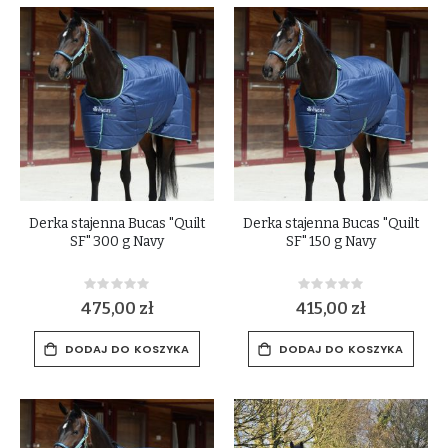
Derka stajenna Bucas "Quilt
Derka stajenna Bucas "Quilt
SF" 300 g Navy
SF" 150 g Navy
Rating:
Rating:
0%
0%
475,00 zł
415,00 zł
DODAJ DO KOSZYKA
DODAJ DO KOSZYKA