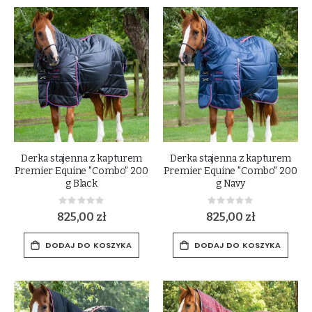
Derka stajenna z kapturem
Derka stajenna z kapturem
Premier Equine "Combo" 200
Premier Equine "Combo" 200
g Black
g Navy
Rating:
Rating:
0%
0%
825,00 zł
825,00 zł
DODAJ DO KOSZYKA
DODAJ DO KOSZYKA