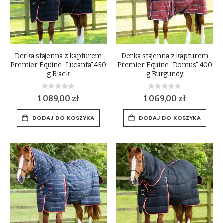
Derka stajenna z kapturem
Derka stajenna z kapturem
Premier Equine "Lucanta" 450
Premier Equine "Domus" 400
g Black
g Burgundy
Rating:
Rating:
0%
0%
1 089,00 zł
1 069,00 zł
DODAJ DO KOSZYKA
DODAJ DO KOSZYKA