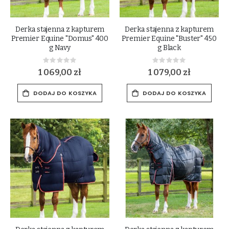
Derka stajenna z kapturem
Derka stajenna z kapturem
Premier Equine "Domus" 400
Premier Equine "Buster" 450
g Navy
g Black
Rating:
Rating:
0%
0%
1 069,00 zł
1 079,00 zł
DODAJ DO KOSZYKA
DODAJ DO KOSZYKA