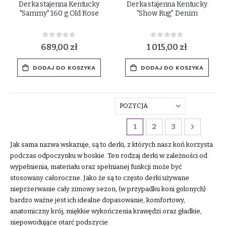
Derka stajenna Kentucky
Derka stajenna Kentucky
"Sammy" 160 g Old Rose
"Show Rug" Denim
Rating:
Rating:
0%
0%
689,00 zł
1 015,00 zł
DODAJ DO KOSZYKA
DODAJ DO KOSZYKA
Strona
Aktualnie czytasz stro
Strona
Strona
Strona
Dalej
1
2
3
Jak sama nazwa wskazuje, są to derki, z których nasz koń korzysta
podczas odpoczynku w boskie. Ten rodzaj derki w zależności od
wypełnienia, materiału oraz spełnianej funkcji może być
stosowany całoroczne. Jako że są to często derki używane
nieprzerwanie cały zimowy sezon, (w przypadku koni golonych)
bardzo ważne jest ich idealne dopasowanie, komfortowy,
anatomiczny krój, miękkie wykończenia krawędzi oraz gładkie,
niepowodujące otarć podszycie.