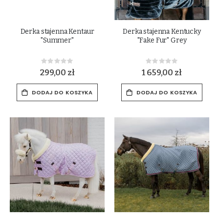
Derka stajenna Kentaur
Derka stajenna Kentucky
"Summer"
"Fake Fur" Grey
Rating:
Rating:
0%
0%
299,00 zł
1 659,00 zł
DODAJ DO KOSZYKA
DODAJ DO KOSZYKA