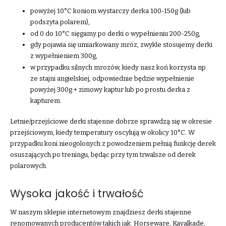
powyżej 10°C koniom wystarczy derka 100-150g (lub
podszyta polarem),
od 0 do 10°C sięgamy po derki o wypełnieniu 200-250g,
gdy pojawia się umiarkowany mróz, zwykle stosujemy derki
z wypełnieniem 300g,
w przypadku silnych mrozów, kiedy nasz koń korzysta np.
ze stajni angielskiej, odpowiednie będzie wypełnienie
powyżej 300g + zimowy kaptur lub po prostu derka z
kapturem.
Letnie/przejściowe derki stajenne dobrze sprawdzą się w okresie
przejściowym, kiedy temperatury oscylują w okolicy 10°C. W
przypadku koni nieogolonych z powodzeniem pełnią funkcję derek
osuszających po treningu, będąc przy tym trwalsze od derek
polarowych.
Wysoka jakość i trwałość
W naszym sklepie internetowym znajdziesz derki stajenne
renomowanych producentów takich jak: Horseware, Kavalkade,