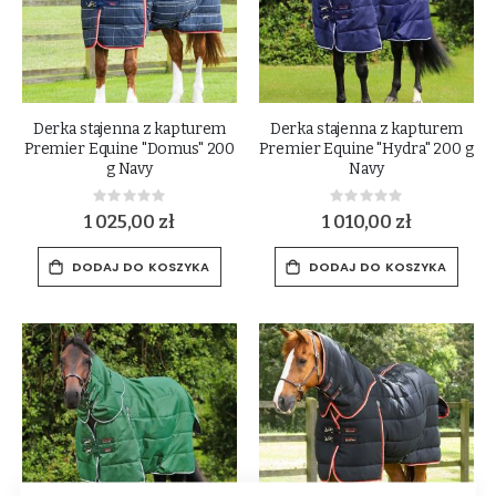
Derka stajenna z kapturem
Derka stajenna z kapturem
Premier Equine "Domus" 200
Premier Equine "Hydra" 200 g
g Navy
Navy
Rating:
Rating:
0%
0%
1 025,00 zł
1 010,00 zł
DODAJ DO KOSZYKA
DODAJ DO KOSZYKA