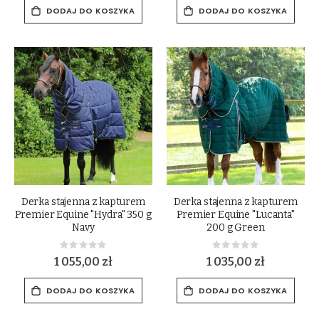
DODAJ DO KOSZYKA
DODAJ DO KOSZYKA
Derka stajenna z kapturem
Derka stajenna z kapturem
Premier Equine "Hydra" 350 g
Premier Equine "Lucanta"
Navy
200 g Green
Rating:
Rating:
0%
0%
1 055,00 zł
1 035,00 zł
DODAJ DO KOSZYKA
DODAJ DO KOSZYKA