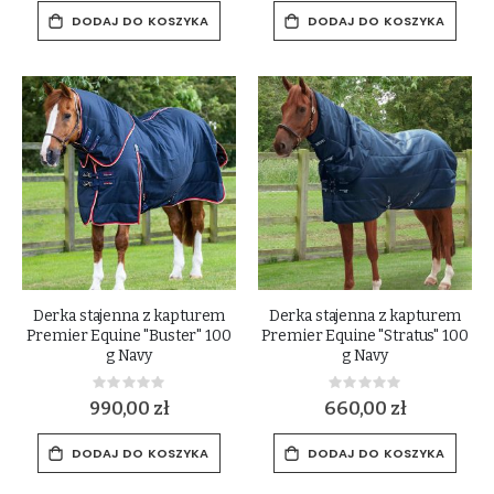
DODAJ DO KOSZYKA
DODAJ DO KOSZYKA
Derka stajenna z kapturem
Derka stajenna z kapturem
Premier Equine "Buster" 100
Premier Equine "Stratus" 100
g Navy
g Navy
Rating:
Rating:
0%
0%
990,00 zł
660,00 zł
DODAJ DO KOSZYKA
DODAJ DO KOSZYKA