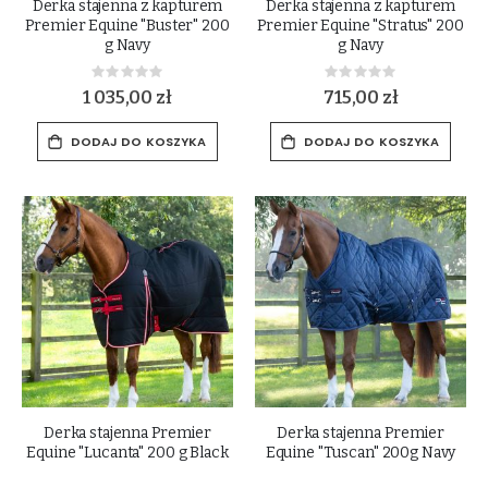
Derka stajenna z kapturem
Derka stajenna z kapturem
Premier Equine "Buster" 200
Premier Equine "Stratus" 200
g Navy
g Navy
Rating:
Rating:
0%
0%
1 035,00 zł
715,00 zł
DODAJ DO KOSZYKA
DODAJ DO KOSZYKA
Derka stajenna Premier
Derka stajenna Premier
Equine "Lucanta" 200 g Black
Equine "Tuscan" 200g Navy