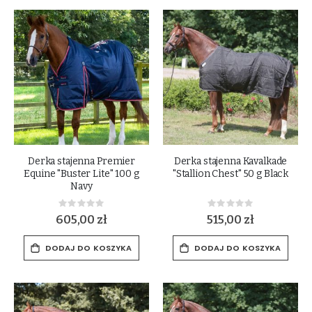
Derka stajenna Premier
Derka stajenna Kavalkade
Equine "Buster Lite" 100 g
"Stallion Chest" 50 g Black
Navy
Rating:
Rating:
0%
0%
605,00 zł
515,00 zł
DODAJ DO KOSZYKA
DODAJ DO KOSZYKA