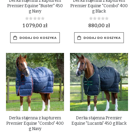
Derka stajenna z kapturem
Derka stajenna z kapturem
Premier Equine "Buster" 450
Premier Equine "Combo" 400
g Navy
g Black
Rating:
Rating:
0%
0%
1 079,00 zł
880,00 zł
DODAJ DO KOSZYKA
DODAJ DO KOSZYKA
Derka stajenna z kapturem
Derka stajenna Premier
Premier Equine "Combo" 400
Equine "Lucanta" 450 g Black
g Navy