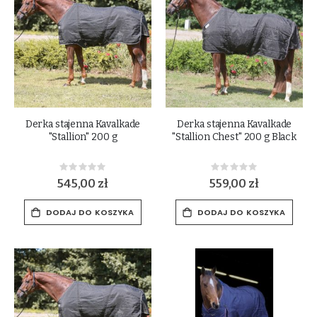
Derka stajenna Kavalkade
Derka stajenna Kavalkade
"Stallion" 200 g
"Stallion Chest" 200 g Black
Rating:
Rating:
0%
0%
545,00 zł
559,00 zł
DODAJ DO KOSZYKA
DODAJ DO KOSZYKA