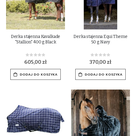
Derka stajenna Kavalkade
Derka stajenna Equi Theme
"Stallion" 400 g Black
50 g Navy
Rating:
Rating:
0%
0%
605,00 zł
370,00 zł
DODAJ DO KOSZYKA
DODAJ DO KOSZYKA