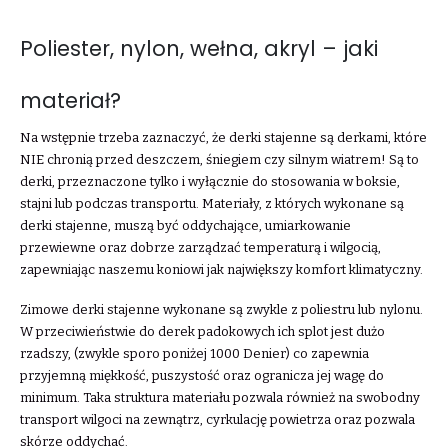
Poliester, nylon, wełna, akryl – jaki
materiał?
Na wstępnie trzeba zaznaczyć, że derki stajenne są derkami, które
NIE chronią przed deszczem, śniegiem czy silnym wiatrem! Są to
derki, przeznaczone tylko i wyłącznie do stosowania w boksie,
stajni lub podczas transportu. Materiały, z których wykonane są
derki stajenne, muszą być oddychające, umiarkowanie
przewiewne oraz dobrze zarządzać temperaturą i wilgocią,
zapewniając naszemu koniowi jak największy komfort klimatyczny.
Zimowe derki stajenne wykonane są zwykle z poliestru lub nylonu.
W przeciwieństwie do derek padokowych ich splot jest dużo
rzadszy, (zwykle sporo poniżej 1000 Denier) co zapewnia
przyjemną miękkość, puszystość oraz ogranicza jej wagę do
minimum. Taka struktura materiału pozwala również na swobodny
transport wilgoci na zewnątrz, cyrkulację powietrza oraz pozwala
skórze oddychać.