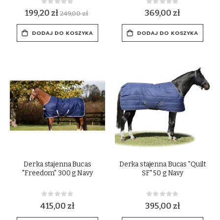
Rating:
Rating:
0%
0%
199,20 zł
369,00 zł
249,00 zł
DODAJ DO KOSZYKA
DODAJ DO KOSZYKA
Derka stajenna Bucas
Derka stajenna Bucas "Quilt
"Freedom" 300 g Navy
SF" 50 g Navy
Rating:
Rating:
0%
0%
415,00 zł
395,00 zł