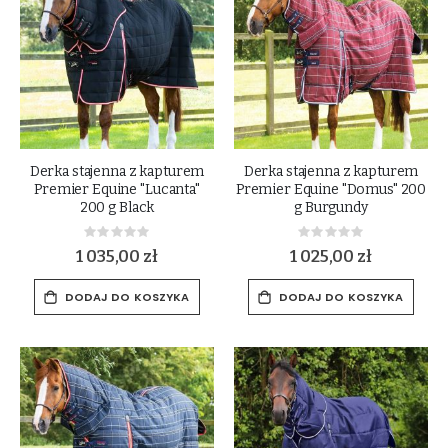
Derka stajenna z kapturem
Derka stajenna z kapturem
Premier Equine "Lucanta"
Premier Equine "Domus" 200
200 g Black
g Burgundy
Rating:
Rating:
0%
0%
1 035,00 zł
1 025,00 zł
DODAJ DO KOSZYKA
DODAJ DO KOSZYKA