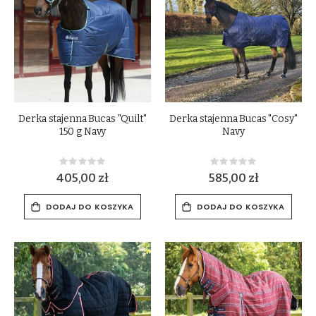
Derka stajenna Bucas "Quilt"
Derka stajenna Bucas "Cosy"
150 g Navy
Navy
Rating:
Rating:
0%
0%
405,00 zł
585,00 zł
DODAJ DO KOSZYKA
DODAJ DO KOSZYKA