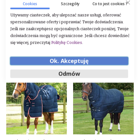
Cookies
Szczegóły
Co to jest cookies ?
Używamy ciasteczek, aby ulepszać nasze usługi, oferować
Derka stajenna z kapturem
Derka stajenna z kapturem
spersonalizowane oferty i poprawiać Twoje doświadczenia.
Premier Equine "Hydra" 200 g
Premier Equine "Buster" 200
Jeśli nie zaakceptujesz opcjonalnych ciasteczek poniżej, Twoje
Green
g Black
doświadczenia mogą być ograniczone. Jeśli chcesz dowiedzieć
Rating:
Rating:
się więcej, przeczytaj
Politykę Cookies
.
0%
0%
1 010,00 zł
1 035,00 zł
DODAJ DO KOSZYKA
DODAJ DO KOSZYKA
Ok. Akceptuję
Odmów