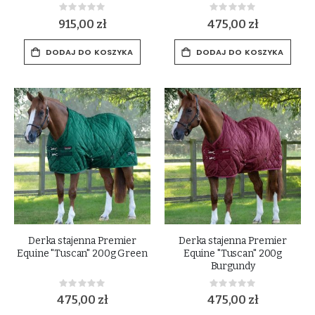
Rating:
Rating:
0%
0%
915,00 zł
475,00 zł
DODAJ DO KOSZYKA
DODAJ DO KOSZYKA
Derka stajenna Premier
Derka stajenna Premier
Equine "Tuscan" 200g Green
Equine "Tuscan" 200g
Burgundy
Rating:
Rating:
0%
0%
475,00 zł
475,00 zł