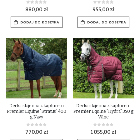
Rating:
Rating:
0%
0%
880,00 zł
955,00 zł
DODAJ DO KOSZYKA
DODAJ DO KOSZYKA
Derka stajenna z kapturem
Derka stajenna z kapturem
Premier Equine "Stratus" 400
Premier Equine "Hydra" 350 g
g Navy
Wine
Rating:
Rating:
0%
0%
770,00 zł
1 055,00 zł