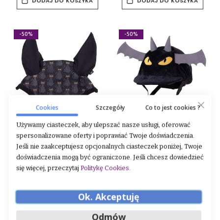
DODAJ DO KOSZYKA
DODAJ DO KOSZYKA
-50%
-50%
Cookies
Szczegóły
Co to jest cookies ?
Używamy ciasteczek, aby ulepszać nasze usługi, oferować
Nauszniki QHP "Halloween"
Pokrowiec na kask QHP
spersonalizowane oferty i poprawiać Twoje doświadczenia.
Cat
"Halloween"
Jeśli nie zaakceptujesz opcjonalnych ciasteczek poniżej, Twoje
doświadczenia mogą być ograniczone. Jeśli chcesz dowiedzieć
Rating:
Rating:
się więcej, przeczytaj
Politykę Cookies
.
0%
0%
38,50 zł
60,50 zł
77,00 zł
121,00 zł
DODAJ DO KOSZYKA
DODAJ DO KOSZYKA
Ok. Akceptuję
Odmów