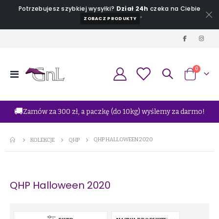
Potrzebujesz szybkiej wysyłki?
Dział 24h
czeka na Ciebie
*
ZOBACZ PRODUKTY
produkt
0
Przełącznik
Koszyk
Nav
🚚
Zamów za 300 zł, a paczkę (do 10kg) wyślemy za darmo!
QHP HALLOWEEN 2020
KOLEKCJE
QHP
QHP Halloween 2020