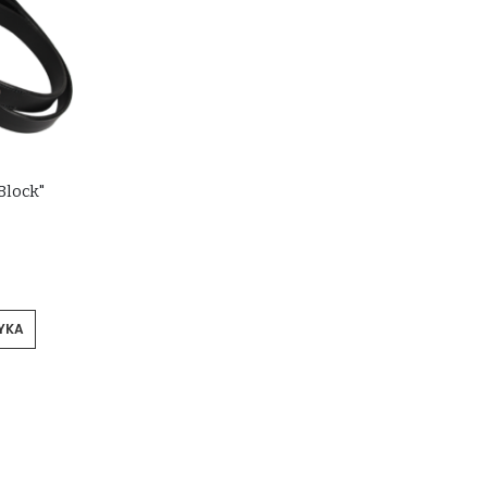
Block"
YKA