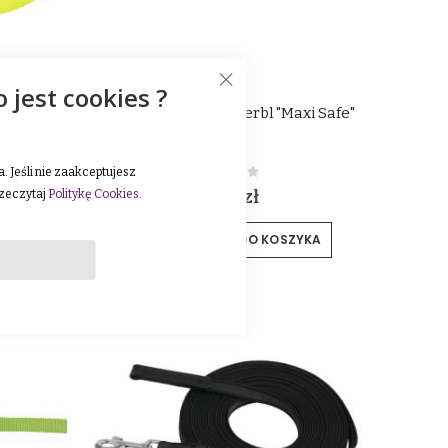
o jest cookies ?
bl "Easy
Smycz odblaskowa Kerbl "Maxi Safe"
 Jeśli nie zaakceptujesz
Rating:
0%
32,00 zł
rzeczytaj
Politykę Cookies
.
YKA
DODAJ DO KOSZYKA