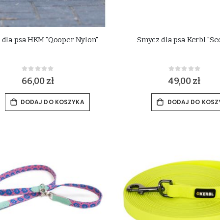
 dla psa HKM "Qooper Nylon"
Smycz dla psa Kerbl "Se
Rating:
Rating:
0%
0%
66,00 zł
49,00 zł
DODAJ DO KOSZYKA
DODAJ DO KOSZ