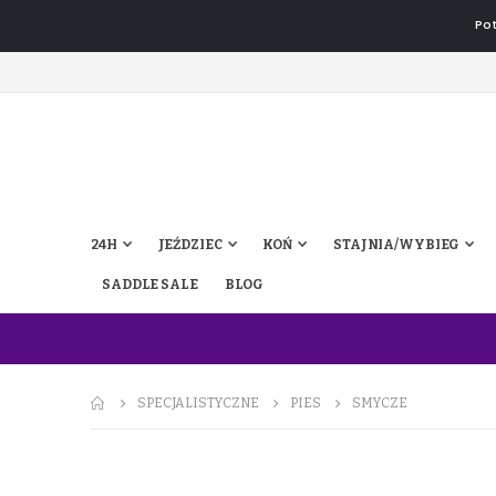
Pot
24H
JEŹDZIEC
KOŃ
STAJNIA/WYBIEG
SADDLE SALE
BLOG
SPECJALISTYCZNE
PIES
SMYCZE