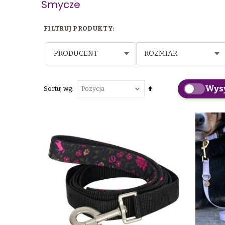
Smycze
PRODUCENT
ROZMIAR
Wys
Ustaw
Sortuj wg
kierunek
malejący