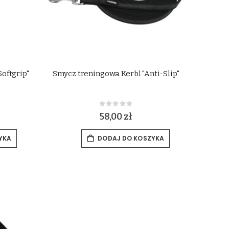
oftgrip"
Smycz treningowa Kerbl "Anti-Slip"
Rating:
0%
58,00 zł
YKA
DODAJ DO KOSZYKA