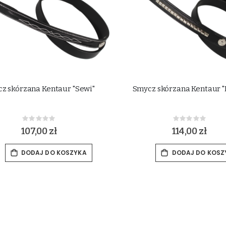
z skórzana Kentaur "Sewi"
Smycz skórzana Kentaur "
Rating:
Rating:
0%
0%
107,00 zł
114,00 zł
DODAJ DO KOSZYKA
DODAJ DO KOSZ