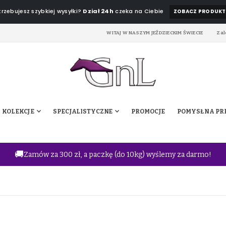
rzebujesz szybkiej wysyłki?
Dział 24h
czeka na Ciebie
ZOBACZ PRODUKT
WITAJ W NASZYM JEŹDZIECKIM ŚWIECIE
Zal
KOLEKCJE
SPECJALISTYCZNE
PROMOCJE
POMYSŁ NA PR
🚚
Zamów za 300 zł, a paczkę (do 10kg) wyślemy za darmo!