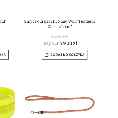
oul"
Smycz dla psa Hiro and Wolf "Feathers
Classic Lead"
Rating:
0%
Special
79,00 zł
183,00 zł
Price
YKA
DODAJ DO KOSZYKA