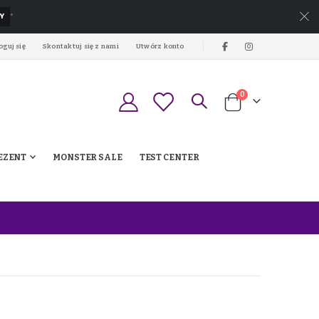
Y
*
oguj się
Skontaktuj się z nami
Utwórz konto
produkty
0
Koszyk
EZENT
MONSTER SALE
TEST CENTER