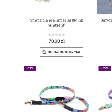
Smycz dla psa Imperial Riding
Smycz
"Ambient"
Rating:
0%
70,00 zł
DODAJ DO KOSZYKA
-63%
-63%