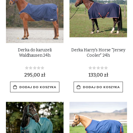
Derka do karuzeli
Derka Harry's Horse "Jersey
Waldhausen 24h
Cooler" 24h
Rating:
Rating:
0%
0%
295,00 zł
133,00 zł
DODAJ DO KOSZYKA
DODAJ DO KOSZYKA