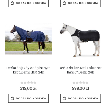
DODAJ DO KOSZYKA
DODAJ DO KOSZYKA
Derka do jazdy z odpinanym
Derka do karuzeli Eskadron
kapturem HKM 24h
BASIC "Delta" 24h
Rating:
Rating:
0%
0%
315,00 zł
598,00 zł
DODAJ DO KOSZYKA
DODAJ DO KOSZYKA