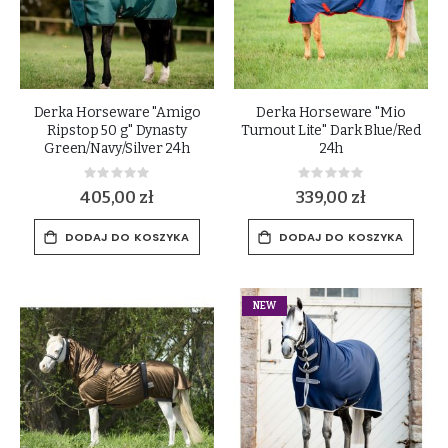
Derka Horseware "Amigo
Derka Horseware "Mio
Ripstop 50 g" Dynasty
Turnout Lite" Dark Blue/Red
Green/Navy/Silver 24h
24h
Rating:
Rating:
0%
0%
405,00 zł
339,00 zł
DODAJ DO KOSZYKA
DODAJ DO KOSZYKA
NEW