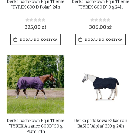
Derka padokowa Equi Theme
Derka padokowa Equi Theme
"TYREX 600 D Polar" 24h
"TYREX 600 D" 0 g 24h
Rating:
Rating:
0%
0%
325,00 zł
306,00 zł
DODAJ DO KOSZYKA
DODAJ DO KOSZYKA
Derka padokowa Equi Theme
Derka padokowa Eskadron
"TYREX Aisance 600D" 50 g
BASIC "Alpha" 350 g 24h
Plum 24h