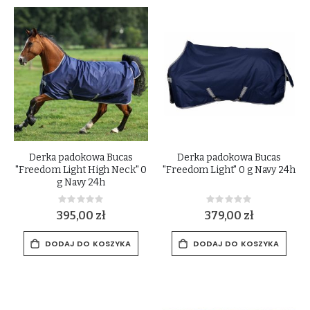
Derka padokowa Bucas
Derka padokowa Bucas
"Freedom Light High Neck" 0
"Freedom Light" 0 g Navy 24h
g Navy 24h
Rating:
Rating:
0%
0%
395,00 zł
379,00 zł
DODAJ DO KOSZYKA
DODAJ DO KOSZYKA