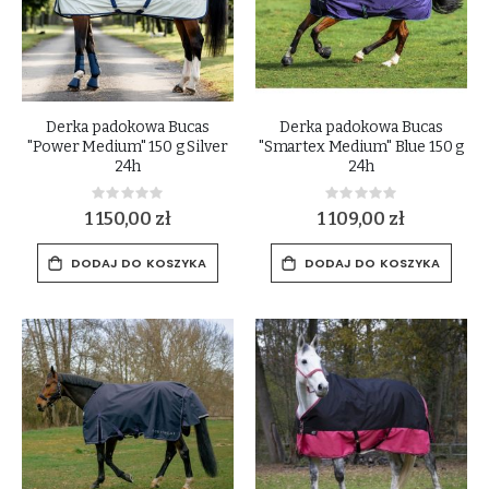
Derka padokowa Bucas
Derka padokowa Bucas
"Power Medium" 150 g Silver
"Smartex Medium" Blue 150 g
24h
24h
Rating:
Rating:
0%
0%
1 150,00 zł
1 109,00 zł
DODAJ DO KOSZYKA
DODAJ DO KOSZYKA