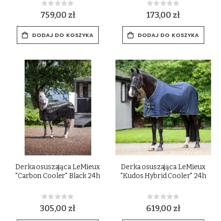
Rating:
Rating:
0%
0%
759,00 zł
173,00 zł
DODAJ DO KOSZYKA
DODAJ DO KOSZYKA
Derka osuszająca LeMieux
Derka osuszająca LeMieux
"Carbon Cooler" Black 24h
"Kudos Hybrid Cooler" 24h
Rating:
Rating:
0%
0%
305,00 zł
619,00 zł