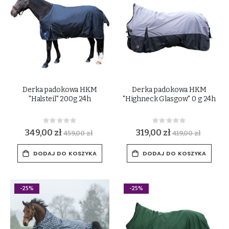
Derka padokowa HKM
Derka padokowa HKM
"Halsteil" 200g 24h
"Highneck Glasgow" 0 g 24h
Rating:
Rating:
0%
0%
349,00 zł
319,00 zł
459,00 zł
419,00 zł
DODAJ DO KOSZYKA
DODAJ DO KOSZYKA
-25%
-25%