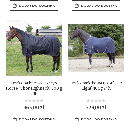
DODAJ DO KOSZYKA
DODAJ DO KOSZYKA
Derka padokowa Harry's
Derka padokowa HKM "Eco
Horse "Thor Highneck" 200 g
Light" 100g 24h
24h
Rating:
Rating:
0%
0%
365,00 zł
379,00 zł
DODAJ DO KOSZYKA
DODAJ DO KOSZYKA