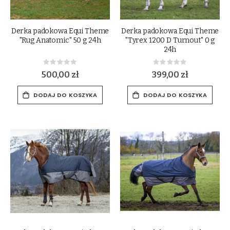
Derka padokowa Equi Theme
Derka padokowa Equi Theme
"Rug Anatomic" 50 g 24h
"Tyrex 1200 D Turnout" 0 g
24h
Rating:
Rating:
0%
0%
500,00 zł
399,00 zł
DODAJ DO KOSZYKA
DODAJ DO KOSZYKA