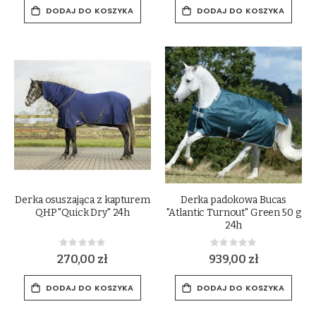
DODAJ DO KOSZYKA
DODAJ DO KOSZYKA
Derka osuszająca z kapturem
Derka padokowa Bucas
QHP "Quick Dry" 24h
"Atlantic Turnout" Green 50 g
24h
Rating:
Rating:
0%
0%
270,00 zł
939,00 zł
DODAJ DO KOSZYKA
DODAJ DO KOSZYKA