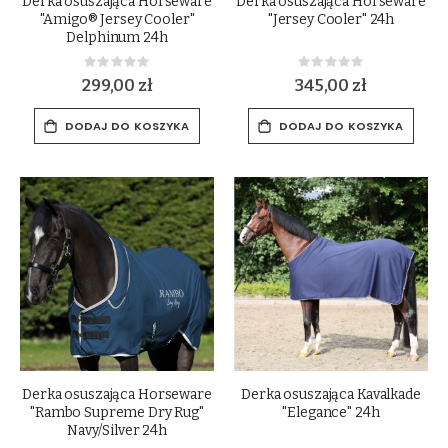
Derka osuszająca Horseware
Derka osuszająca Horseware
"Amigo® Jersey Cooler"
"Jersey Cooler" 24h
Delphinum 24h
Rating:
Rating:
0%
0%
299,00 zł
345,00 zł
DODAJ DO KOSZYKA
DODAJ DO KOSZYKA
Derka osuszająca Horseware
Derka osuszająca Kavalkade
"Rambo Supreme Dry Rug"
"Elegance" 24h
Navy/Silver 24h