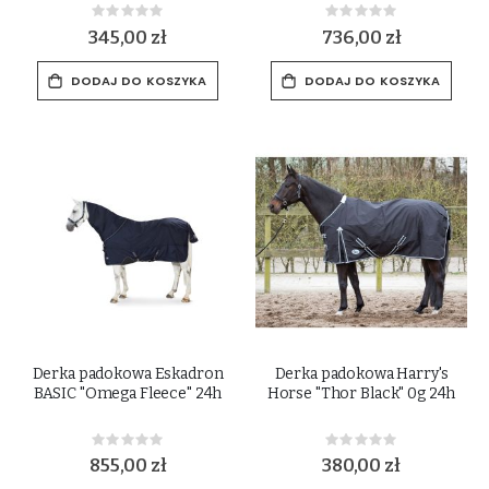
Rating:
Rating:
0%
0%
345,00 zł
736,00 zł
DODAJ DO KOSZYKA
DODAJ DO KOSZYKA
Derka padokowa Eskadron
Derka padokowa Harry's
BASIC "Omega Fleece" 24h
Horse "Thor Black" 0g 24h
Rating:
Rating:
0%
0%
855,00 zł
380,00 zł