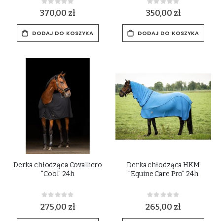
Rating:
Rating:
0%
0%
370,00 zł
350,00 zł
DODAJ DO KOSZYKA
DODAJ DO KOSZYKA
Derka chłodząca Covalliero
Derka chłodząca HKM
"Cool" 24h
"Equine Care Pro" 24h
Rating:
Rating:
0%
0%
275,00 zł
265,00 zł