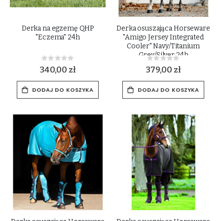
Derka na egzemę QHP
Derka osuszająca Horseware
"Eczema" 24h
"Amigo Jersey Integrated
Cooler" Navy/Titanium
Grey/Silver 24h
Rating:
Rating:
0%
0%
340,00 zł
379,00 zł
DODAJ DO KOSZYKA
DODAJ DO KOSZYKA