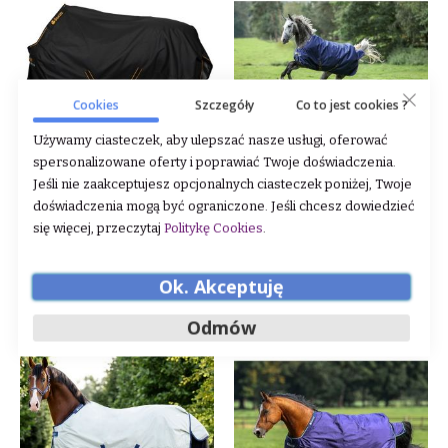
Cookies
Szczegóły
Co to jest cookies ?
Używamy ciasteczek, aby ulepszać nasze usługi, oferować
spersonalizowane oferty i poprawiać Twoje doświadczenia.
Derka padokowa Bucas "Irish"
Derka padokowa Bucas "Irish"
Jeśli nie zaakceptujesz opcjonalnych ciasteczek poniżej, Twoje
Black/Gold 0 g 24h
Navy/Gold 50 g 24h
doświadczenia mogą być ograniczone. Jeśli chcesz dowiedzieć
się więcej, przeczytaj
Politykę Cookies
.
Rating:
Rating:
0%
0%
579,00 zł
539,00 zł
Ok. Akceptuję
DODAJ DO KOSZYKA
DODAJ DO KOSZYKA
Odmów