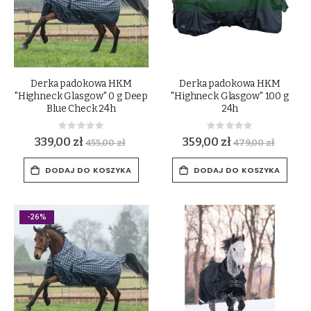
Derka padokowa HKM
Derka padokowa HKM
"Highneck Glasgow" 0 g Deep
"Highneck Glasgow" 100 g
Blue Check 24h
24h
Rating:
Rating:
0%
0%
339,00 zł
359,00 zł
455,00 zł
479,00 zł
DODAJ DO KOSZYKA
DODAJ DO KOSZYKA
-26%