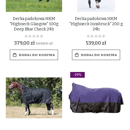
Derka padokowa HKM
Derka padokowa HKM
"Highneck Glasgow" 100g
"Highneck Innsbruck" 200 g
Deep Blue Check 24h
24h
Rating:
Rating:
0%
0%
379,00 zł
539,00 zł
509,00 zł
DODAJ DO KOSZYKA
DODAJ DO KOSZYKA
-29%