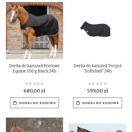
Derka do karuzeli Premier
Derka do karuzeli Torpol
Equine 100 g Black 24h
"Softshell" 24h
Rating:
Rating:
0%
0%
680,00 zł
599,00 zł
DODAJ DO KOSZYKA
DODAJ DO KOSZYKA