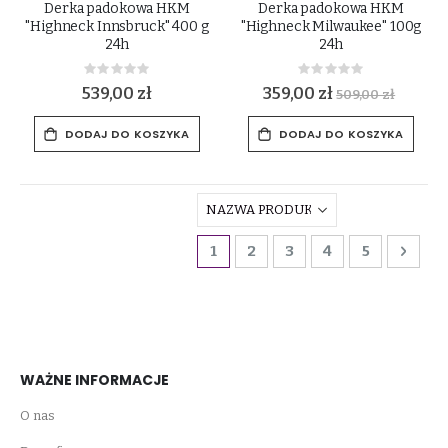
Derka padokowa HKM
Derka padokowa HKM
"Highneck Innsbruck" 400 g
"Highneck Milwaukee" 100g
24h
24h
Rating:
Rating:
0%
0%
539,00 zł
359,00 zł
509,00 zł
DODAJ DO KOSZYKA
DODAJ DO KOSZYKA
Strona
Aktualnie czytasz stronę
Strona
Strona
Strona
Strona
Stro
Dalej
1
2
3
4
5
WAŻNE INFORMACJE
O nas