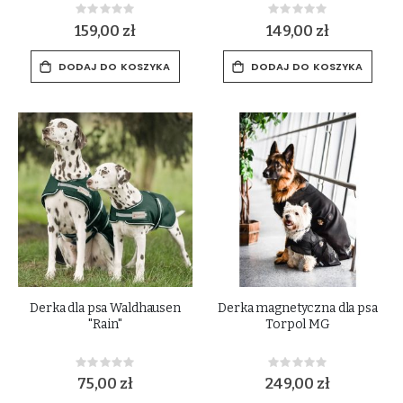
Rating:
Rating:
0%
0%
159,00 zł
149,00 zł
DODAJ DO KOSZYKA
DODAJ DO KOSZYKA
Derka dla psa Waldhausen
Derka magnetyczna dla psa
"Rain"
Torpol MG
Rating:
Rating:
0%
0%
75,00 zł
249,00 zł