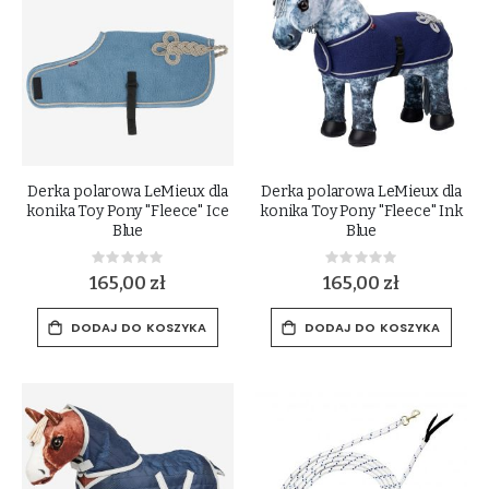
Derka polarowa LeMieux dla
Derka polarowa LeMieux dla
konika Toy Pony "Fleece" Ice
konika Toy Pony "Fleece" Ink
Blue
Blue
Rating:
Rating:
0%
0%
165,00 zł
165,00 zł
DODAJ DO KOSZYKA
DODAJ DO KOSZYKA