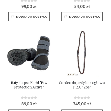
Rating:
Rating:
0%
0%
99,00 zł
54,00 zł
DODAJ DO KOSZYKA
DODAJ DO KOSZYKA
Buty dla psa Kerbl "Paw
Cordeo do jazdy bez ogłowia
Protection Active"
F.R.A. "Zoë"
Rating:
Rating:
0%
0%
89,00 zł
345,00 zł