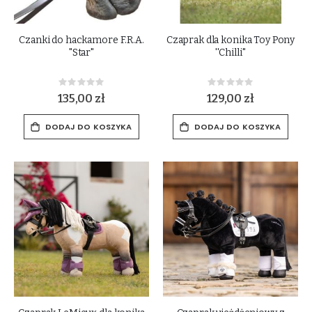
Czanki do hackamore F.R.A.
Czaprak dla konika Toy Pony
"Star"
''Chilli''
Rating:
Rating:
0%
0%
135,00 zł
129,00 zł
DODAJ DO KOSZYKA
DODAJ DO KOSZYKA