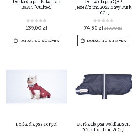
Derka dla psa Eskadron
Derka dla psa QHP
BASIC "Quilted"
jesień/zima 2025 Navy Dusk
100 g
Rating:
Rating:
0%
0%
139,00 zł
74,50 zł
149,00 zł
DODAJ DO KOSZYKA
DODAJ DO KOSZYKA
Derka dla psa Torpol
Derka dla psa Waldhausen
"Comfort Line 200g"