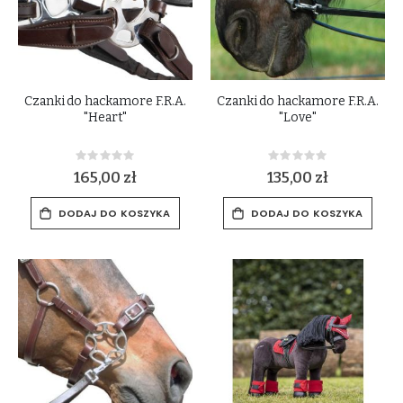
Czanki do hackamore F.R.A.
Czanki do hackamore F.R.A.
"Heart"
"Love"
Rating:
Rating:
0%
0%
165,00 zł
135,00 zł
DODAJ DO KOSZYKA
DODAJ DO KOSZYKA