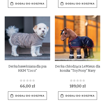
DODAJ DO KOSZYKA
DODAJ DO KOSZYKA
Derka bawełniana dla psa
Derka chłodząca LeMieux dla
HKM "Coco"
konika ''Toy Pony'' Navy
Rating:
Rating:
0%
0%
66,00 zł
189,00 zł
DODAJ DO KOSZYKA
DODAJ DO KOSZYKA