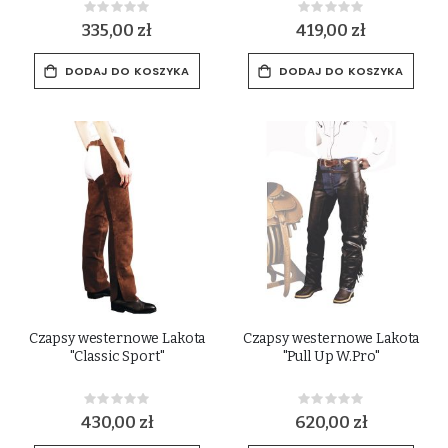
Rating:
Rating:
0%
0%
335,00 zł
419,00 zł
DODAJ DO KOSZYKA
DODAJ DO KOSZYKA
Czapsy westernowe Lakota
Czapsy westernowe Lakota
"Classic Sport"
"Pull Up W.Pro"
Rating:
Rating:
0%
0%
430,00 zł
620,00 zł