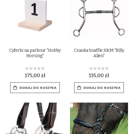
Cyferki na parkour "Hobby
Czanka Snaffle HKM "Billy
Horsing"
Allen"
Rating:
Rating:
0%
0%
175,00 zł
135,00 zł
DODAJ DO KOSZYKA
DODAJ DO KOSZYKA