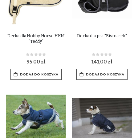
Derka dla Hobby Horse HKM
Derka dla psa "Bismarck"
"Teddy"
Rating:
Rating:
0%
0%
95,00 zł
141,00 zł
DODAJ DO KOSZYKA
DODAJ DO KOSZYKA