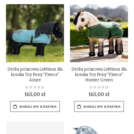
Derka polarowa LeMieux dla
Derka polarowa LeMieux dla
konika Toy Pony "Fleece"
konika Toy Pony "Fleece"
Azure
Hunter Green
Rating:
Rating:
0%
0%
165,00 zł
165,00 zł
DODAJ DO KOSZYKA
DODAJ DO KOSZYKA