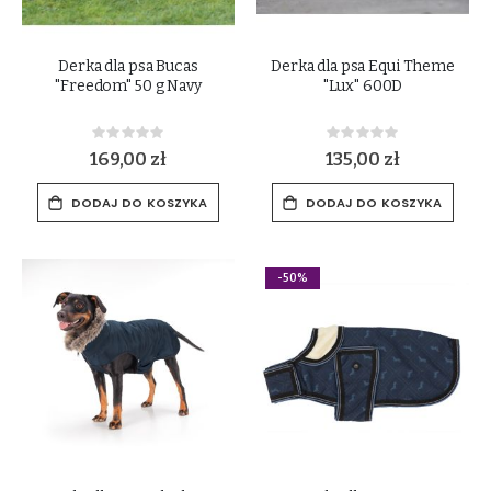
Derka dla psa Bucas
Derka dla psa Equi Theme
"Freedom" 50 g Navy
"Lux" 600D
Rating:
Rating:
0%
0%
169,00 zł
135,00 zł
DODAJ DO KOSZYKA
DODAJ DO KOSZYKA
-50%