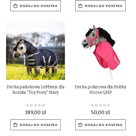
DODAJ DO KOSZYKA
DODAJ DO KOSZYKA
Derka padokowa LeMieux dla
Derka polarowa dla Hobby
konika ''Toy Pony'' Navy
Horse QHP
Rating:
Rating:
0%
0%
189,00 zł
50,00 zł
DODAJ DO KOSZYKA
DODAJ DO KOSZYKA