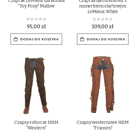
Czaprak LeMieux dla konika
Czaprak ujeżdżeniowy z
"Toy Pony" Mallow
numerkiem startowym
LeMieux White
Rating:
Rating:
0%
0%
95,00 zł
109,00 zł
DODAJ DO KOSZYKA
DODAJ DO KOSZYKA
Czapsy robocze HKM
Czapsy westernowe HKM
"Western"
"Fransen"