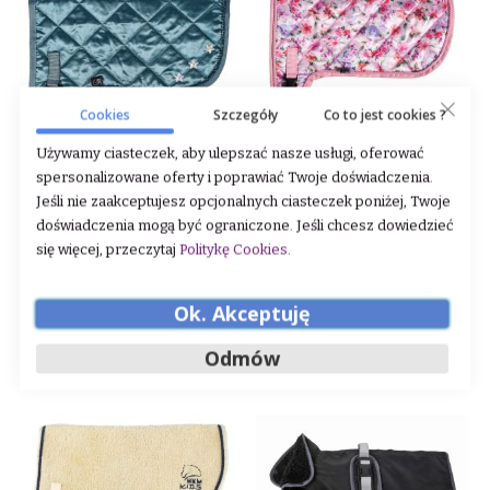
Cookies
Szczegóły
Co to jest cookies ?
Używamy ciasteczek, aby ulepszać nasze usługi, oferować
spersonalizowane oferty i poprawiać Twoje doświadczenia.
Derka dla Hobby Horse HKM
Derka dla Hobby Horse HKM
Jeśli nie zaakceptujesz opcjonalnych ciasteczek poniżej, Twoje
"Premium"
"Print"
doświadczenia mogą być ograniczone. Jeśli chcesz dowiedzieć
się więcej, przeczytaj
Politykę Cookies
.
Rating:
Rating:
0%
0%
149,00 zł
95,00 zł
Ok. Akceptuję
DODAJ DO KOSZYKA
DODAJ DO KOSZYKA
Odmów