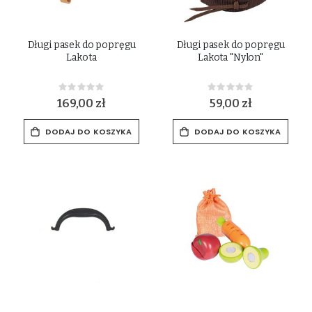
Długi pasek do popręgu
Długi pasek do popręgu
Lakota
Lakota "Nylon"
Rating:
Rating:
0%
0%
169,00 zł
59,00 zł
DODAJ DO KOSZYKA
DODAJ DO KOSZYKA