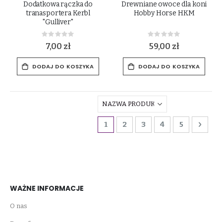
Dodatkowa rączka do
Drewniane owoce dla koni
tranasportera Kerbl
Hobby Horse HKM
"Gulliver"
Rating:
Rating:
0%
0%
7,00 zł
59,00 zł
DODAJ DO KOSZYKA
DODAJ DO KOSZYKA
Strona
Aktualnie czytasz stronę
Strona
Strona
Strona
Strona
Stro
Dalej
1
2
3
4
5
WAŻNE INFORMACJE
O nas