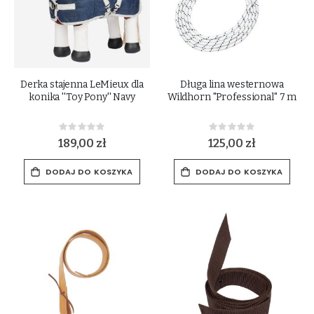
Derka stajenna LeMieux dla
Długa lina westernowa
konika ''Toy Pony'' Navy
Wildhorn "Professional" 7 m
Rating:
Rating:
0%
0%
189,00 zł
125,00 zł
DODAJ DO KOSZYKA
DODAJ DO KOSZYKA