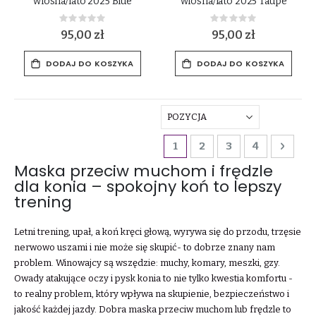
wiosna/lato 2025 Blue
wiosna/lato 2025 Taupe
Rating:
Rating:
0%
0%
95,00 zł
95,00 zł
DODAJ DO KOSZYKA
DODAJ DO KOSZYKA
Strona
Aktualnie czytasz stronę
Strona
Strona
Strona
Stron
Dalej
1
2
3
4
Maska przeciw muchom i frędzle
dla konia – spokojny koń to lepszy
trening
Letni trening, upał, a koń kręci głową, wyrywa się do przodu, trzęsie
nerwowo uszami i nie może się skupić- to dobrze znany nam
problem. Winowajcy są wszędzie: muchy, komary, meszki, gzy.
Owady atakujące oczy i pysk konia to nie tylko kwestia komfortu -
to realny problem, który wpływa na skupienie, bezpieczeństwo i
jakość każdej jazdy. Dobra maska przeciw muchom lub frędzle to