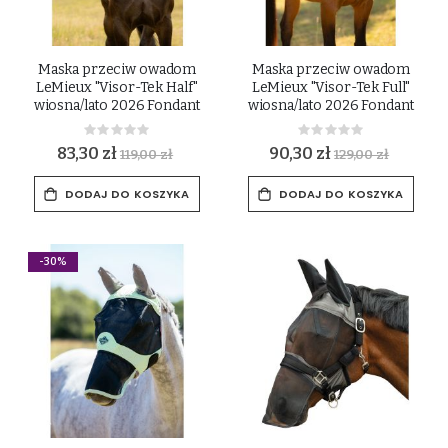
Maska przeciw owadom
Maska przeciw owadom
LeMieux "Visor-Tek Half"
LeMieux "Visor-Tek Full"
wiosna/lato 2026 Fondant
wiosna/lato 2026 Fondant
Rating:
Rating:
0%
0%
83,30 zł
90,30 zł
119,00 zł
129,00 zł
DODAJ DO KOSZYKA
DODAJ DO KOSZYKA
-30%