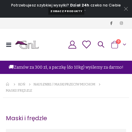
Potrzebujesz szybkiej wysyłki?
Dział 24h
czeka na Ciebie
*
ZOBACZ PRODUKTY
produkt
0
Przełącznik
Koszyk
Nav
🚚
Zamów za 300 zł, a paczkę (do 10kg) wyślemy za darmo!
KOŃ
NAUSZNIKI // MASKI PRZECIW MUCHOM
MASKI I FRĘDZLE
Maski i frędzle