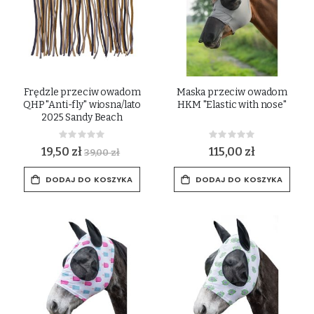
Frędzle przeciw owadom
Maska przeciw owadom
QHP "Anti-fly" wiosna/lato
HKM "Elastic with nose"
2025 Sandy Beach
Rating:
Rating:
0%
0%
19,50 zł
115,00 zł
39,00 zł
DODAJ DO KOSZYKA
DODAJ DO KOSZYKA