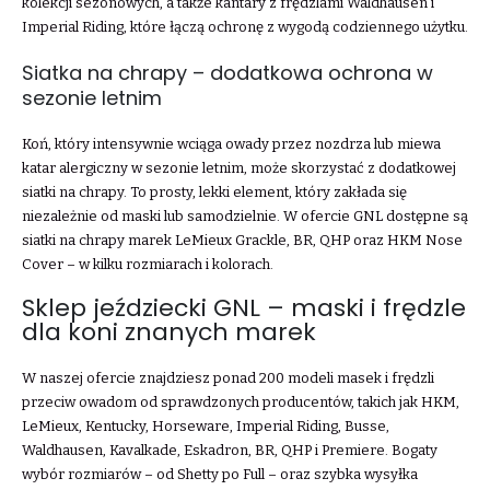
kolekcji sezonowych, a także kantary z frędzlami Waldhausen i
Imperial Riding, które łączą ochronę z wygodą codziennego użytku.
Siatka na chrapy – dodatkowa ochrona w
sezonie letnim
Koń, który intensywnie wciąga owady przez nozdrza lub miewa
katar alergiczny w sezonie letnim, może skorzystać z dodatkowej
siatki na chrapy. To prosty, lekki element, który zakłada się
niezależnie od maski lub samodzielnie. W ofercie GNL dostępne są
siatki na chrapy marek LeMieux Grackle, BR, QHP oraz HKM Nose
Cover – w kilku rozmiarach i kolorach.
Sklep jeździecki GNL – maski i frędzle
dla koni znanych marek
W naszej ofercie znajdziesz ponad 200 modeli masek i frędzli
przeciw owadom od sprawdzonych producentów, takich jak HKM,
LeMieux, Kentucky, Horseware, Imperial Riding, Busse,
Waldhausen, Kavalkade, Eskadron, BR, QHP i Premiere. Bogaty
wybór rozmiarów – od Shetty po Full – oraz szybka wysyłka