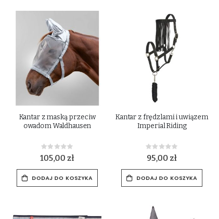
Kantar z maską przeciw
Kantar z frędzlami i uwiązem
owadom Waldhausen
Imperial Riding
Rating:
Rating:
0%
0%
105,00 zł
95,00 zł
DODAJ DO KOSZYKA
DODAJ DO KOSZYKA