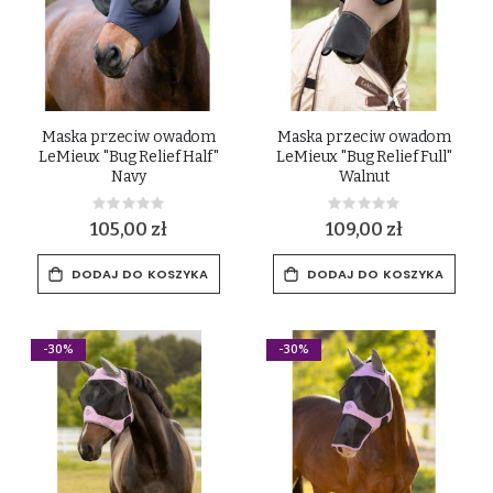
Maska przeciw owadom
Maska przeciw owadom
LeMieux "Bug Relief Half"
LeMieux "Bug Relief Full"
Navy
Walnut
Rating:
Rating:
0%
0%
105,00 zł
109,00 zł
DODAJ DO KOSZYKA
DODAJ DO KOSZYKA
-30%
-30%