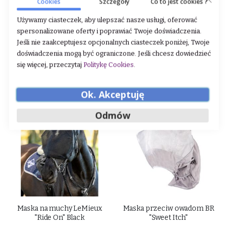
Cookies
Szczegóły
Co to jest cookies ?
Siatka na chrapy LeMieux
Maska przeciw owadom
"Grackle" Black
Kentaur I
Używamy ciasteczek, aby ulepszać nasze usługi, oferować
spersonalizowane oferty i poprawiać Twoje doświadczenia.
Rating:
Rating:
Jeśli nie zaakceptujesz opcjonalnych ciasteczek poniżej, Twoje
0%
0%
129,00 zł
99,00 zł
doświadczenia mogą być ograniczone. Jeśli chcesz dowiedzieć
się więcej, przeczytaj
Politykę Cookies
.
DODAJ DO KOSZYKA
DODAJ DO KOSZYKA
Ok. Akceptuję
-20%
Odmów
Maska na muchy LeMieux
Maska przeciw owadom BR
"Ride On" Black
"Sweet Itch"