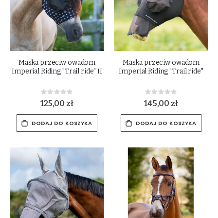
Maska przeciw owadom
Maska przeciw owadom
Imperial Riding "Trail ride" II
Imperial Riding "Trail ride"
Rating:
Rating:
0%
0%
125,00 zł
145,00 zł
DODAJ DO KOSZYKA
DODAJ DO KOSZYKA