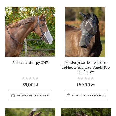
Siatka na chrapy QHP
Maska przeciw owadom
LeMieux "Armour Shield Pro
Full" Grey
Rating:
Rating:
0%
0%
39,00 zł
169,00 zł
DODAJ DO KOSZYKA
DODAJ DO KOSZYKA