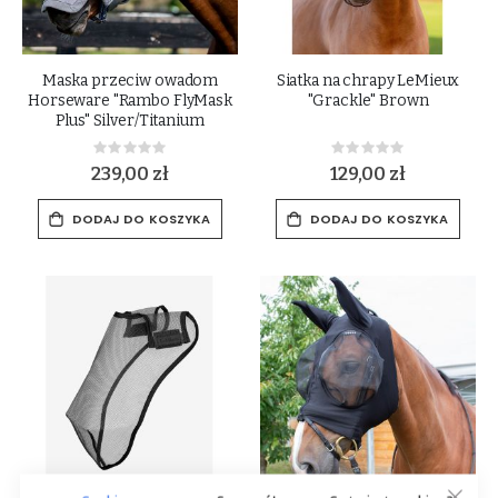
Maska przeciw owadom
Siatka na chrapy LeMieux
Horseware "Rambo FlyMask
"Grackle" Brown
Plus" Silver/Titanium
Rating:
Rating:
0%
0%
239,00 zł
129,00 zł
DODAJ DO KOSZYKA
DODAJ DO KOSZYKA