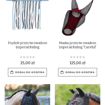
Frędzle przeciw owadom
Maska przeciw owadom
Imperial Riding
Imperial Riding "Careful"
Rating:
Rating:
0%
0%
25,00 zł
125,00 zł
DODAJ DO KOSZYKA
DODAJ DO KOSZYKA