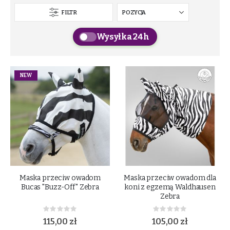
FILTR
Wysyłka 24h
NEW
Maska przeciw owadom
Maska przeciw owadom dla
Bucas "Buzz-Off" Zebra
koni z egzemą Waldhausen
Zebra
Rating:
Rating:
0%
0%
115,00 zł
105,00 zł