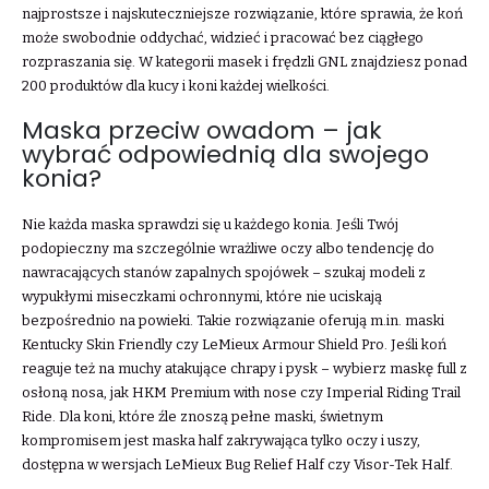
najprostsze i najskuteczniejsze rozwiązanie, które sprawia, że koń
może swobodnie oddychać, widzieć i pracować bez ciągłego
rozpraszania się. W kategorii masek i frędzli GNL znajdziesz ponad
200 produktów dla kucy i koni każdej wielkości.
Maska przeciw owadom – jak
wybrać odpowiednią dla swojego
konia?
Nie każda maska sprawdzi się u każdego konia. Jeśli Twój
podopieczny ma szczególnie wrażliwe oczy albo tendencję do
nawracających stanów zapalnych spojówek – szukaj modeli z
wypukłymi miseczkami ochronnymi, które nie uciskają
bezpośrednio na powieki. Takie rozwiązanie oferują m.in. maski
Kentucky Skin Friendly czy LeMieux Armour Shield Pro. Jeśli koń
reaguje też na muchy atakujące chrapy i pysk – wybierz maskę full z
osłoną nosa, jak HKM Premium with nose czy Imperial Riding Trail
Ride. Dla koni, które źle znoszą pełne maski, świetnym
kompromisem jest maska half zakrywająca tylko oczy i uszy,
dostępna w wersjach LeMieux Bug Relief Half czy Visor-Tek Half.