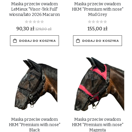
Maska przeciw owadom
Maska przeciw owadom
LeMieux "Visor-Tek Full"
HKM "Premium with nose"
wiosna/lato 2026 Macaron
Mud Grey
Rating:
Rating:
0%
0%
90,30 zł
155,00 zł
129,00 zł
DODAJ DO KOSZYKA
DODAJ DO KOSZYKA
Maska przeciw owadom
Maska przeciw owadom
HKM "Premium with nose"
HKM "Premium with nose"
Black
Magenta