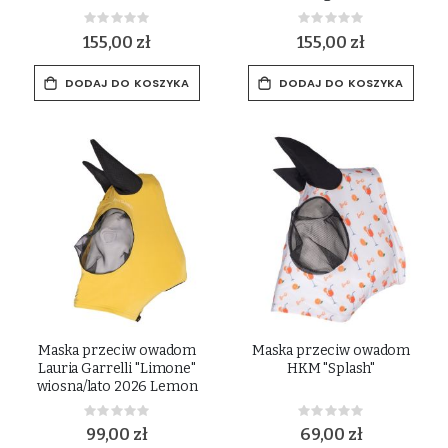
Rating:
Rating:
0%
0%
155,00 zł
155,00 zł
DODAJ DO KOSZYKA
DODAJ DO KOSZYKA
Maska przeciw owadom
Maska przeciw owadom
Lauria Garrelli "Limone"
HKM "Splash"
wiosna/lato 2026 Lemon
Rating:
Rating:
0%
0%
99,00 zł
69,00 zł