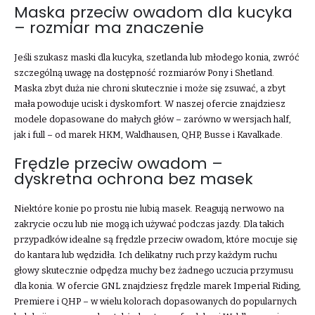
Maska przeciw owadom dla kucyka
– rozmiar ma znaczenie
Jeśli szukasz maski dla kucyka, szetlanda lub młodego konia, zwróć
szczególną uwagę na dostępność rozmiarów Pony i Shetland.
Maska zbyt duża nie chroni skutecznie i może się zsuwać, a zbyt
mała powoduje ucisk i dyskomfort. W naszej ofercie znajdziesz
modele dopasowane do małych głów – zarówno w wersjach half,
jak i full – od marek HKM, Waldhausen, QHP, Busse i Kavalkade.
Frędzle przeciw owadom –
dyskretna ochrona bez masek
Niektóre konie po prostu nie lubią masek. Reagują nerwowo na
zakrycie oczu lub nie mogą ich używać podczas jazdy. Dla takich
przypadków idealne są frędzle przeciw owadom, które mocuje się
do kantara lub wędzidła. Ich delikatny ruch przy każdym ruchu
głowy skutecznie odpędza muchy bez żadnego uczucia przymusu
dla konia. W ofercie GNL znajdziesz frędzle marek Imperial Riding,
Premiere i QHP – w wielu kolorach dopasowanych do popularnych