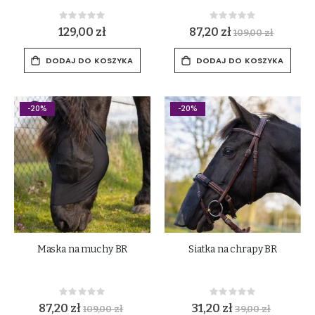
Rating:
Rating:
0%
0%
129,00 zł
87,20 zł
109,00 zł
DODAJ DO KOSZYKA
DODAJ DO KOSZYKA
-20%
-20%
Maska na muchy BR
Siatka na chrapy BR
Rating:
Rating:
0%
0%
87,20 zł
31,20 zł
109,00 zł
39,00 zł