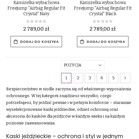
Kamizelka wybuchowa
Kamizelka wybuchowa
Freejump "Airbag Regular Fit
Freejump "Airbag Regular Fit
Crystal" Navy
Crystal" Black
Rating:
Rating:
0%
0%
2 789,00 zł
2 789,00 zł
DODAJ DO KOSZYKA
DODAJ DO KOSZYKA
Strona
Aktualnie czytasz stronę
Strona
Strona
Strona
Strona
Stro
Dalej
1
2
3
4
5
Bezpieczeństwo w siodle zaczyna się od właściwego wyposażenia
ochronnego. W tej kategorii znajdziesz wszystko, czego
potrzebujesz, by jeździć pewnie i w pełnym komforcie – starannie
wyselekcjonowane kaski jeździeckie, odzież ochronną oraz
akcesoria do kasków dla jeźdźców w każdym wieku i na każdym
poziomie zaawansowania.
Kaski jeździeckie – ochrona i styl w jednym