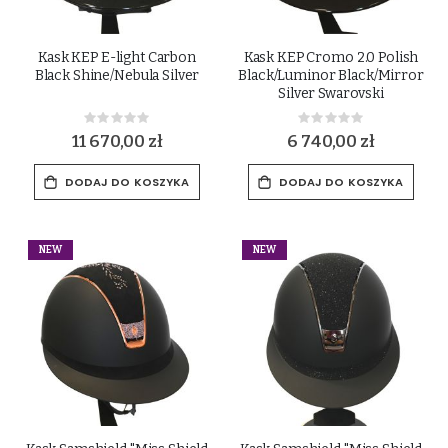
Kask KEP E-light Carbon
Kask KEP Cromo 2.0 Polish
Black Shine/Nebula Silver
Black/Luminor Black/Mirror
Silver Swarovski
Rating:
Rating:
0%
0%
11 670,00 zł
6 740,00 zł
DODAJ DO KOSZYKA
DODAJ DO KOSZYKA
NEW
NEW