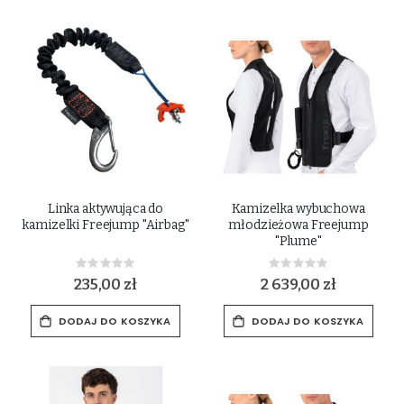
Linka aktywująca do
Kamizelka wybuchowa
kamizelki Freejump "Airbag"
młodzieżowa Freejump
"Plume"
Rating:
Rating:
0%
0%
235,00 zł
2 639,00 zł
DODAJ DO KOSZYKA
DODAJ DO KOSZYKA