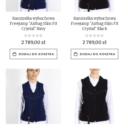
Kamizelka wybuchowa
Kamizelka wybuchowa
Freejump "Airbag Slim Fit
Freejump "Airbag Slim Fit
Crystal" Navy
Crystal" Black
Rating:
Rating:
0%
0%
2 789,00 zł
2 789,00 zł
DODAJ DO KOSZYKA
DODAJ DO KOSZYKA