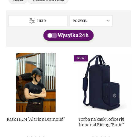
FILTR
Wysyłka 24h
NEW
Kask HKM "Alarion Diamond"
Torba na kask i oficerki
Imperial Riding "Basic"