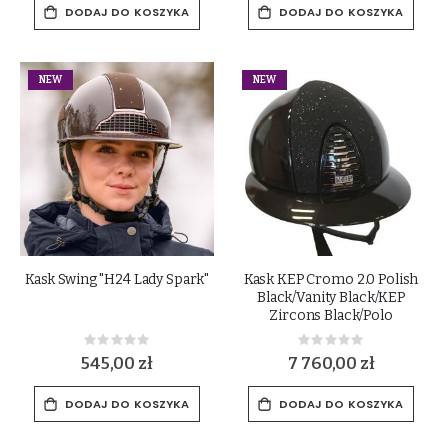
DODAJ DO KOSZYKA
DODAJ DO KOSZYKA
NEW
NEW
Kask Swing "H24 Lady Spark"
Kask KEP Cromo 2.0 Polish
Black/Vanity Black/KEP
Zircons Black/Polo
Rating:
Rating:
0%
0%
545,00 zł
7 760,00 zł
DODAJ DO KOSZYKA
DODAJ DO KOSZYKA