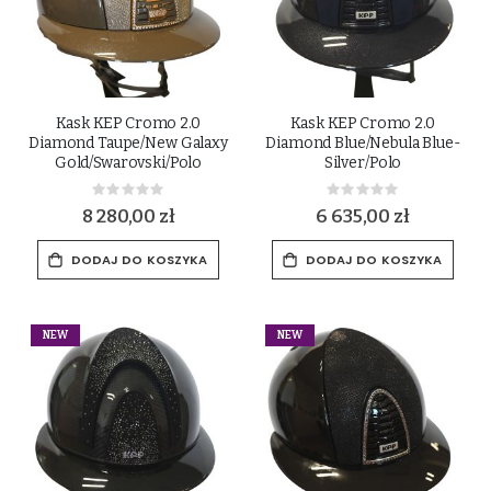
Kask KEP Cromo 2.0
Kask KEP Cromo 2.0
Diamond Taupe/New Galaxy
Diamond Blue/Nebula Blue-
Gold/Swarovski/Polo
Silver/Polo
Rating:
Rating:
0%
0%
8 280,00 zł
6 635,00 zł
DODAJ DO KOSZYKA
DODAJ DO KOSZYKA
NEW
NEW