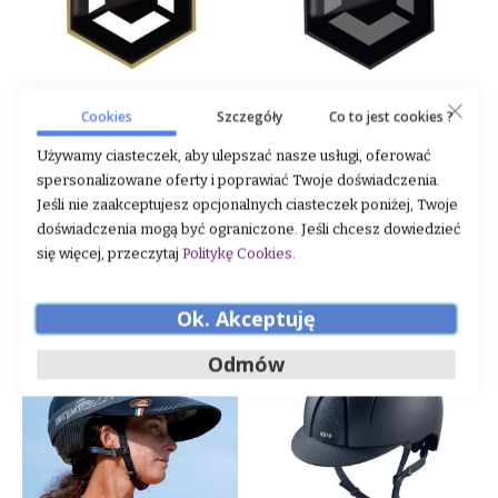
Cookies
Szczegóły
Co to jest cookies ?
Wstawka magnetyczna do
Wstawka magnetyczna do
kasku FlexOn kolekcja
kasku FlexOn kolekcja "Plain"
Używamy ciasteczek, aby ulepszać nasze usługi, oferować
"Colours" TrexOn
TrexOn
spersonalizowane oferty i poprawiać Twoje doświadczenia.
Rating:
Rating:
Jeśli nie zaakceptujesz opcjonalnych ciasteczek poniżej, Twoje
0%
0%
80,00 zł
80,00 zł
doświadczenia mogą być ograniczone. Jeśli chcesz dowiedzieć
się więcej, przeczytaj
Politykę Cookies
.
DODAJ DO KOSZYKA
DODAJ DO KOSZYKA
Ok. Akceptuję
Odmów