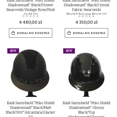
Kask Samshield "Miss Shield
Kask Samshield "Miss Shield
Shadowmatt" Black/Flower
Shadowmatt" Black/Crystal
Swarovski Vintage Rose/Pink
Fabric Swarovski
Gold 2.0
Black/Chrome Black 2.0
Rating:
Rating:
0%
0%
4 480,00 zł
4 350,00 zł
DODAJ DO KOSZYKA
DODAJ DO KOSZYKA
NEW
NEW
Kask Samshield "Miss Shield
Kask Samshield "Miss Shield
Shadowmatt" Black/Matt
Shadowmatt" Glossy
Black/300*/Alcantara/Glacier
Black/Top