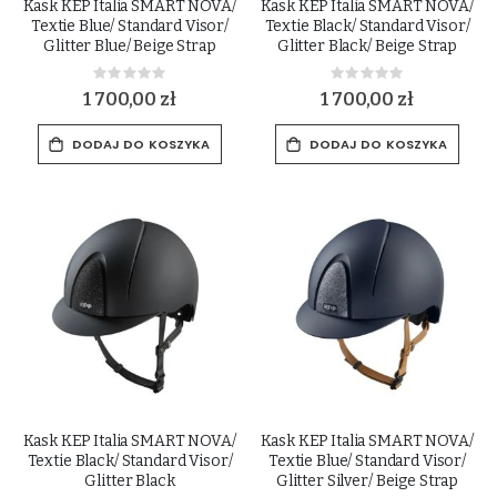
Kask KEP Italia SMART NOVA/
Kask KEP Italia SMART NOVA/
Textie Blue/ Standard Visor/
Textie Black/ Standard Visor/
Glitter Blue/ Beige Strap
Glitter Black/ Beige Strap
Rating:
Rating:
0%
0%
1 700,00 zł
1 700,00 zł
DODAJ DO KOSZYKA
DODAJ DO KOSZYKA
Kask KEP Italia SMART NOVA/
Kask KEP Italia SMART NOVA/
Textie Black/ Standard Visor/
Textie Blue/ Standard Visor/
Glitter Black
Glitter Silver/ Beige Strap