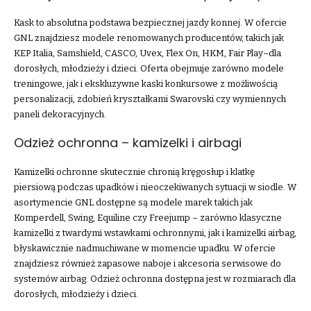
Kask to absolutna podstawa bezpiecznej jazdy konnej. W ofercie
GNL znajdziesz modele renomowanych producentów, takich jak
KEP Italia, Samshield, CASCO, Uvex, Flex On, HKM, Fair Play–dla
dorosłych, młodzieży i dzieci. Oferta obejmuje zarówno modele
treningowe, jak i ekskluzywne kaski konkursowe z możliwością
personalizacji, zdobień kryształkami Swarovski czy wymiennych
paneli dekoracyjnych.
Odzież ochronna – kamizelki i airbagi
Kamizelki ochronne skutecznie chronią kręgosłup i klatkę
piersiową podczas upadków i nieoczekiwanych sytuacji w siodle. W
asortymencie GNL dostępne są modele marek takich jak
Komperdell, Swing, Equiline czy Freejump – zarówno klasyczne
kamizelki z twardymi wstawkami ochronnymi, jak i kamizelki airbag,
błyskawicznie nadmuchiwane w momencie upadku. W ofercie
znajdziesz również zapasowe naboje i akcesoria serwisowe do
systemów airbag. Odzież ochronna dostępna jest w rozmiarach dla
dorosłych, młodzieży i dzieci.