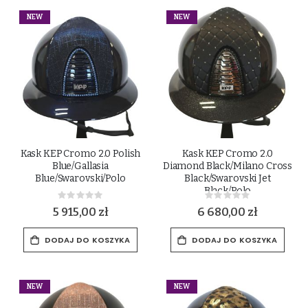
NEW
NEW
Kask KEP Cromo 2.0 Polish
Kask KEP Cromo 2.0
Blue/Gallasia
Diamond Black/Milano Cross
Blue/Swarovski/Polo
Black/Swarovski Jet
Black/Polo
Rating:
Rating:
0%
0%
5 915,00 zł
6 680,00 zł
DODAJ DO KOSZYKA
DODAJ DO KOSZYKA
NEW
NEW