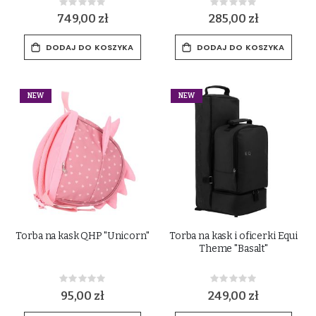
Rating:
Rating:
0%
0%
749,00 zł
285,00 zł
DODAJ DO KOSZYKA
DODAJ DO KOSZYKA
NEW
NEW
Torba na kask QHP "Unicorn"
Torba na kask i oficerki Equi
Theme "Basalt"
Rating:
Rating:
0%
0%
95,00 zł
249,00 zł