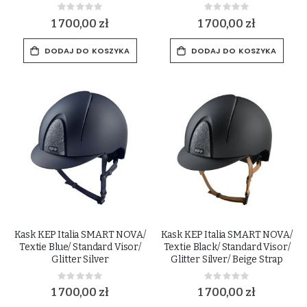
Rating:
Rating:
0%
0%
1 700,00 zł
1 700,00 zł
DODAJ DO KOSZYKA
DODAJ DO KOSZYKA
Kask KEP Italia SMART NOVA/
Kask KEP Italia SMART NOVA/
Textie Blue/ Standard Visor/
Textie Black/ Standard Visor/
Glitter Silver
Glitter Silver/ Beige Strap
Rating:
Rating:
0%
0%
1 700,00 zł
1 700,00 zł