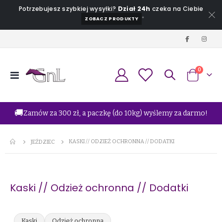
Potrzebujesz szybkiej wysyłki?
Dział 24h
czeka na Ciebie
*
ZOBACZ PRODUKTY
produkt
0
Przełącznik
Koszyk
Nav
🚚
Zamów za 300 zł, a paczkę (do 10kg) wyślemy za darmo!
KASKI // ODZIEŻ OCHRONNA // DODATKI
JEŹDZIEC
Kaski // Odzież ochronna // Dodatki
Kaski
Odzież ochronna