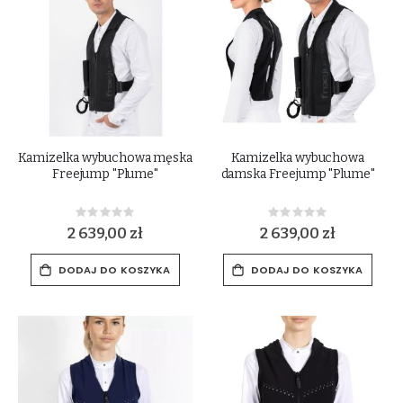
Kamizelka wybuchowa męska
Kamizelka wybuchowa
Freejump "Plume"
damska Freejump "Plume"
Rating:
Rating:
0%
0%
2 639,00 zł
2 639,00 zł
DODAJ DO KOSZYKA
DODAJ DO KOSZYKA