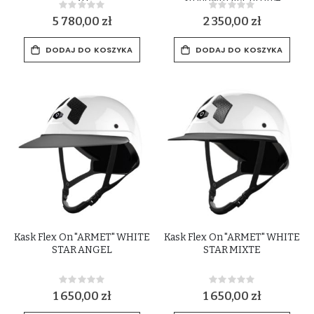
2.0
Shadowmatt/Chrome
Rating:
Rating:
Black/Swarovski5* Light Pink
0%
0%
5 780,00 zł
2 350,00 zł
2.0
DODAJ DO KOSZYKA
DODAJ DO KOSZYKA
Kask Flex On "ARMET" WHITE
Kask Flex On "ARMET" WHITE
STAR ANGEL
STAR MIXTE
Rating:
Rating:
0%
0%
1 650,00 zł
1 650,00 zł