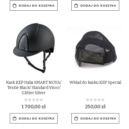
DODAJ DO KOSZYKA
DODAJ DO KOSZYKA
Kask KEP Italia SMART NOVA/
Wkład do kasku KEP Special
Textie Black/ Standard Visor/
Glitter Silver
Rating:
Rating:
0%
0%
1 700,00 zł
250,00 zł
DODAJ DO KOSZYKA
DODAJ DO KOSZYKA