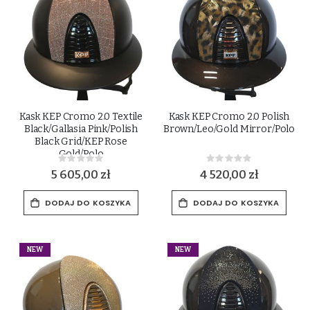
Kask KEP Cromo 2.0 Textile
Kask KEP Cromo 2.0 Polish
Black/Gallasia Pink/Polish
Brown/Leo/Gold Mirror/Polo
Black Grid/KEP Rose
Gold/Polo
Rating:
Rating:
0%
0%
5 605,00 zł
4 520,00 zł
DODAJ DO KOSZYKA
DODAJ DO KOSZYKA
NEW
NEW