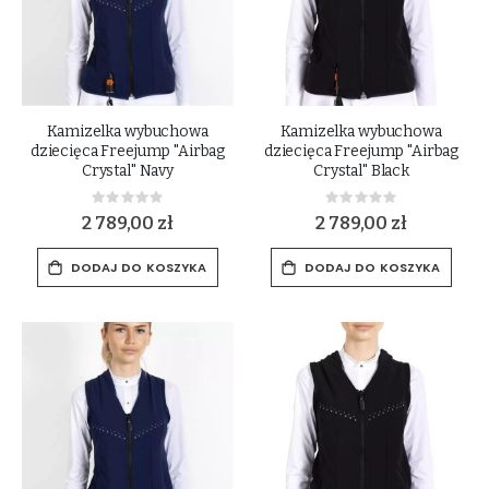
Kamizelka wybuchowa
Kamizelka wybuchowa
dziecięca Freejump "Airbag
dziecięca Freejump "Airbag
Crystal" Navy
Crystal" Black
Rating:
Rating:
0%
0%
2 789,00 zł
2 789,00 zł
DODAJ DO KOSZYKA
DODAJ DO KOSZYKA