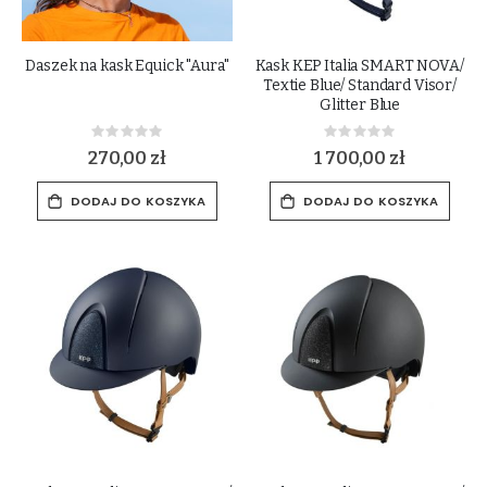
Daszek na kask Equick "Aura"
Kask KEP Italia SMART NOVA/
Textie Blue/ Standard Visor/
Glitter Blue
Rating:
Rating:
0%
0%
270,00 zł
1 700,00 zł
DODAJ DO KOSZYKA
DODAJ DO KOSZYKA