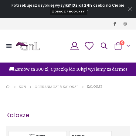
Potrzebujesz szybkiej wysyłki?
Dział 24h
czeka na Ciebie
*
ZOBACZ PRODUKTY
produkt
0
Przełącznik
Koszyk
Nav
🚚
Zamów za 300 zł, a paczkę (do 10kg) wyślemy za darmo!
KALOSZE
KOŃ
OCHRANIACZE // KALOSZE
Kalosze