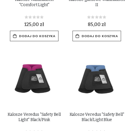
"Comfort Light"
II
Rating:
Rating:
0%
0%
125,00 zł
85,00 zł
DODAJ DO KOSZYKA
DODAJ DO KOSZYKA
Kalosze Veredus "Safety Bell
Kalosze Veredus "Safety Bell"
Light" Black/Pink
Black/Light Blue