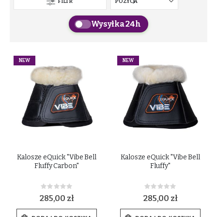
FILTR
Wysyłka 24h
NEW
NEW
Kalosze eQuick "Vibe Bell
Kalosze eQuick "Vibe Bell
Fluffy Carbon"
Fluffy"
Rating:
Rating:
0%
0%
285,00 zł
285,00 zł