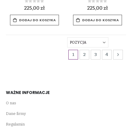
Rating:
Rating:
0%
0%
225,00 zł
225,00 zł
DODAJ DO KOSZYKA
DODAJ DO KOSZYKA
Strona
Aktualnie czytasz stronę
Strona
Strona
Strona
Stron
Dalej
1
2
3
4
WAŻNE INFORMACJE
O nas
Dane firmy
Regulamin