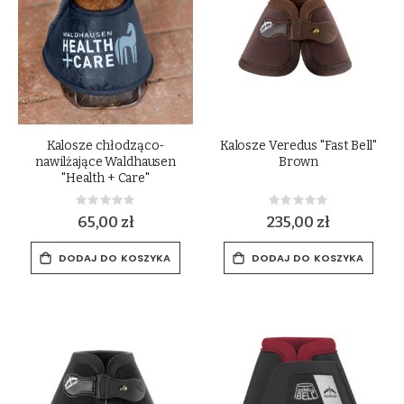
Kalosze chłodząco-
Kalosze Veredus "Fast Bell"
nawilżające Waldhausen
Brown
"Health + Care"
Rating:
Rating:
0%
0%
65,00 zł
235,00 zł
DODAJ DO KOSZYKA
DODAJ DO KOSZYKA