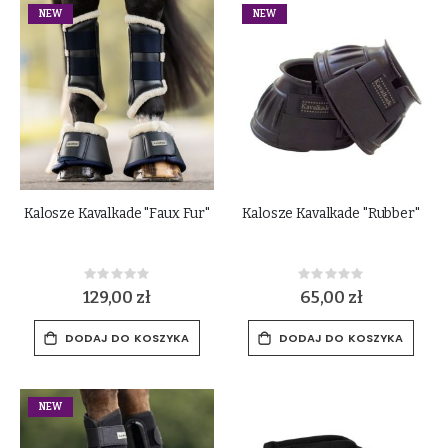
NEW
NEW
Kalosze Kavalkade "Faux Fur"
Kalosze Kavalkade "Rubber"
Rating:
Rating:
0%
0%
129,00 zł
65,00 zł
DODAJ DO KOSZYKA
DODAJ DO KOSZYKA
NEW