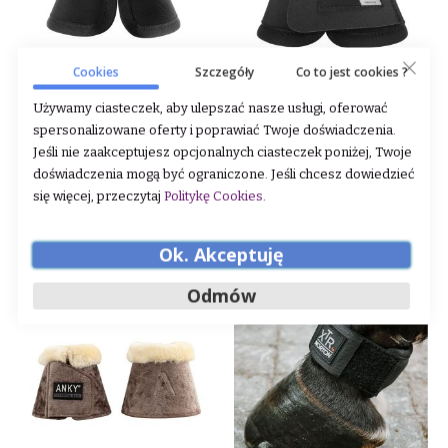
Cookies
Szczegóły
Co to jest cookies ?
Kalosze Veredus "Fast Bell"
Kalosze Veredus "Safety Bell
Używamy ciasteczek, aby ulepszać nasze usługi, oferować
Black
Light" Bordeaux
spersonalizowane oferty i poprawiać Twoje doświadczenia.
Jeśli nie zaakceptujesz opcjonalnych ciasteczek poniżej, Twoje
Rating:
Rating:
doświadczenia mogą być ograniczone. Jeśli chcesz dowiedzieć
0%
0%
235,00 zł
225,00 zł
się więcej, przeczytaj
Politykę Cookies
.
DODAJ DO KOSZYKA
DODAJ DO KOSZYKA
Ok. Akceptuję
Odmów
-20%