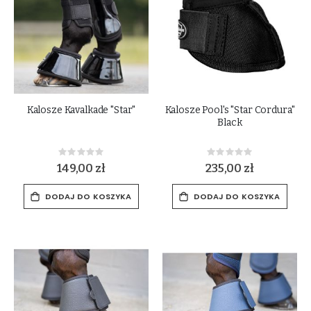
Kalosze Kavalkade "Star"
Kalosze Pool's "Star Cordura"
Black
Rating:
Rating:
0%
0%
149,00 zł
235,00 zł
DODAJ DO KOSZYKA
DODAJ DO KOSZYKA