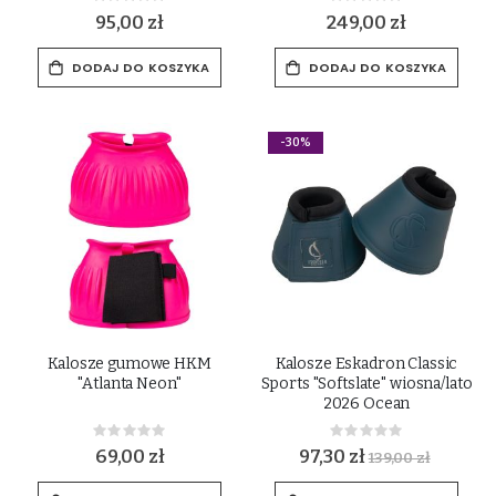
0%
0%
95,00 zł
249,00 zł
DODAJ DO KOSZYKA
DODAJ DO KOSZYKA
-30%
Kalosze gumowe HKM
Kalosze Eskadron Classic
"Atlanta Neon"
Sports "Softslate" wiosna/lato
2026 Ocean
Rating:
Rating:
0%
0%
69,00 zł
97,30 zł
139,00 zł