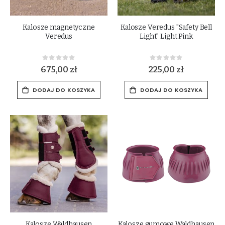
Kalosze magnetyczne
Kalosze Veredus "Safety Bell
Veredus
Light" Light Pink
Rating:
Rating:
0%
0%
675,00 zł
225,00 zł
DODAJ DO KOSZYKA
DODAJ DO KOSZYKA
Kalosze Waldhausen
Kalosze gumowe Waldhausen