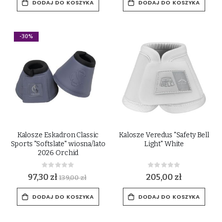
DODAJ DO KOSZYKA
DODAJ DO KOSZYKA
-30%
Kalosze Eskadron Classic
Kalosze Veredus "Safety Bell
Sports "Softslate" wiosna/lato
Light" White
2026 Orchid
Rating:
Rating:
0%
0%
97,30 zł
205,00 zł
139,00 zł
DODAJ DO KOSZYKA
DODAJ DO KOSZYKA