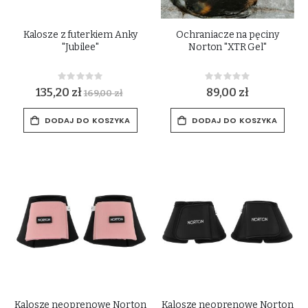
Kalosze z futerkiem Anky
Ochraniacze na pęciny
"Jubilee"
Norton "XTR Gel"
Rating:
Rating:
0%
0%
135,20 zł
89,00 zł
169,00 zł
DODAJ DO KOSZYKA
DODAJ DO KOSZYKA
Kalosze neoprenowe Norton
Kalosze neoprenowe Norton