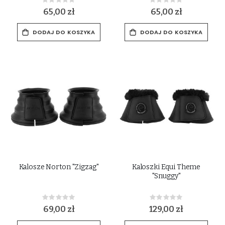
Rating:
Rating:
0%
0%
65,00 zł
65,00 zł
DODAJ DO KOSZYKA
DODAJ DO KOSZYKA
Kalosze Norton "Zigzag"
Kaloszki Equi Theme
"Snuggy"
Rating:
Rating:
0%
0%
69,00 zł
129,00 zł