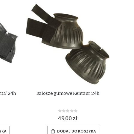
ta" 24h
Kalosze gumowe Kentaur 24h
Rating:
0%
49,00 zł
YKA
DODAJ DO KOSZYKA