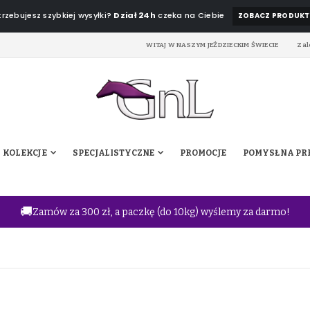
rzebujesz szybkiej wysyłki?
Dział 24h
czeka na Ciebie
ZOBACZ PRODUKT
WITAJ W NASZYM JEŹDZIECKIM ŚWIECIE
Zal
KOLEKCJE
SPECJALISTYCZNE
PROMOCJE
POMYSŁ NA PR
🚚
Zamów za 300 zł, a paczkę (do 10kg) wyślemy za darmo!