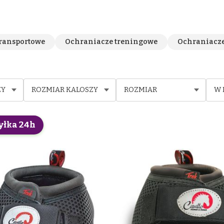
ransportowe
Ochraniacze treningowe
Ochraniacze
ZY
ROZMIAR KALOSZY
ROZMIAR
W 
yłka 24h