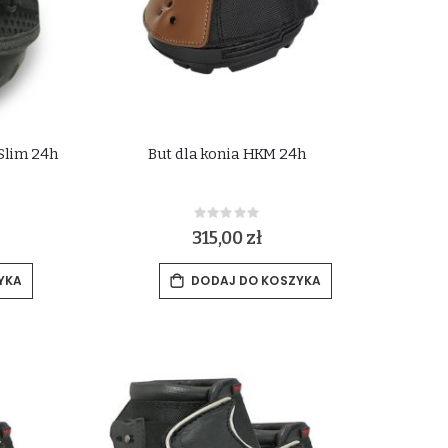
 Slim 24h
But dla konia HKM 24h
Rating:
0%
315,00 zł
YKA
DODAJ DO KOSZYKA