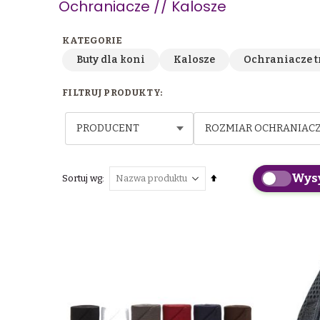
Ochraniacze // Kalosze
Buty dla koni
Kalosze
Ochraniacze t
PRODUCENT
ROZMIAR OCHRANIAC
Wys
Ustaw
Sortuj wg
kierunek
malejący