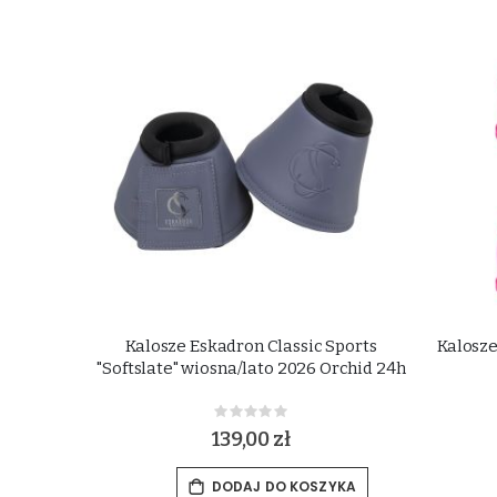
Kalosze Eskadron Classic Sports
Kalosz
"Softslate" wiosna/lato 2026 Orchid 24h
Rating:
0%
139,00 zł
DODAJ DO KOSZYKA