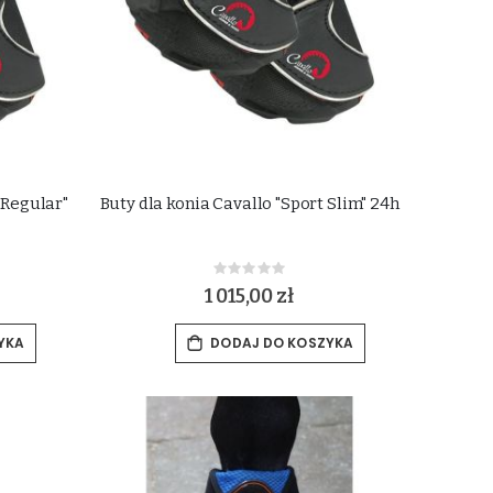
 Regular"
Buty dla konia Cavallo "Sport Slim" 24h
Rating:
0%
1 015,00 zł
YKA
DODAJ DO KOSZYKA