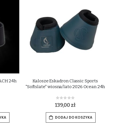
EACH 24h
Kalosze Eskadron Classic Sports
"Softslate" wiosna/lato 2026 Ocean 24h
Rating:
0%
139,00 zł
YKA
DODAJ DO KOSZYKA