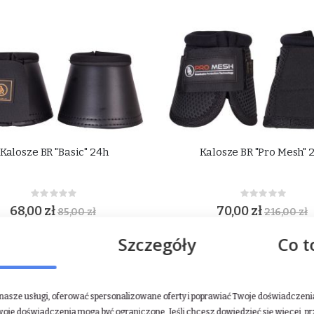
Kalosze BR "Basic" 24h
Kalosze BR "Pro Mesh" 
Rating:
Rating:
0%
0%
68,00 zł
70,00 zł
85,00 zł
216,00 zł
Szczegóły
Co t
DODAJ DO KOSZYKA
DODAJ DO KOSZ
NEW
asze usługi, oferować spersonalizowane oferty i poprawiać Twoje doświadczenia.
woje doświadczenia mogą być ograniczone. Jeśli chcesz dowiedzieć się więcej, p