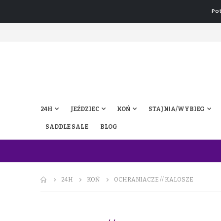
Pot
24H
JEŹDZIEC
KOŃ
STAJNIA/WYBIEG
SADDLE SALE
BLOG
24H
KOŃ
OCHRANIACZE // KALOSZE