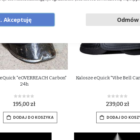
. Akceptuję
Odmów
 eQuick "eOVERREACH Carbon"
Kalosze eQuick "Vibe Bell Ca
24h
Rating:
Rating:
0%
0%
195,00 zł
239,00 zł
DODAJ DO KOSZYKA
DODAJ DO KOSZ