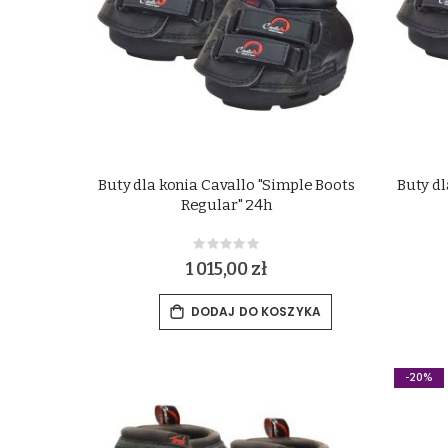
Buty dla konia Cavallo "Simple Boots
Buty dl
Regular" 24h
Rating:
0%
1 015,00 zł
DODAJ DO KOSZYKA
-20%