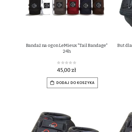
Bandaż na ogon LeMieux "Tail Bandage"
But dla
24h
Rating:
0%
45,00 zł
DODAJ DO KOSZYKA