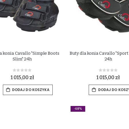
a konia Cavallo "Simple Boots
Buty dla konia Cavallo "Sport
Slim" 24h
24h
Rating:
Rating:
0%
0%
1 015,00 zł
1 015,00 zł
DODAJ DO KOSZYKA
DODAJ DO KOSZ
-68%