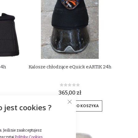
24h
Kalosze chłodzące eQuick eARTIK 24h
Rating:
0%
365,00 zł
o jest cookies ?
YKA
DODAJ DO KOSZYKA
NEW
 Jeśli nie zaakceptujesz
rzeczytaj
Politykę Cookies
.