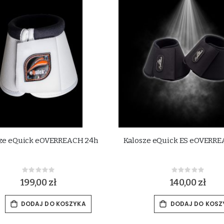
ze eQuick eOVERREACH 24h
Kalosze eQuick ES eOVERR
Rating:
Rating:
0%
0%
199,00 zł
140,00 zł
DODAJ DO KOSZYKA
DODAJ DO KOSZ