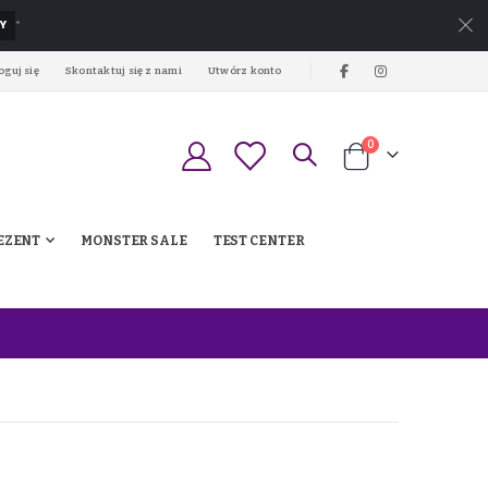
Y
*
oguj się
Skontaktuj się z nami
Utwórz konto
produkty
0
Koszyk
EZENT
MONSTER SALE
TEST CENTER