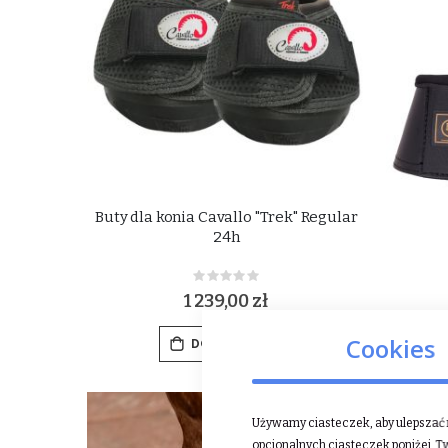
Buty dla konia Cavallo "Trek" Regular
24h
Rating:
0%
1 239,00 zł
Cookies
DODAJ DO KOSZYKA
Używamy ciasteczek, aby ulepszać n
opcjonalnych ciasteczek poniżej, T