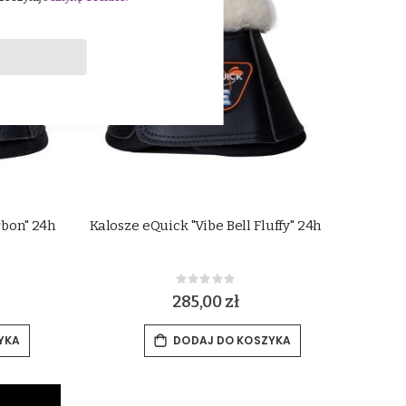
rbon" 24h
Kalosze eQuick "Vibe Bell Fluffy" 24h
Rating:
0%
285,00 zł
YKA
DODAJ DO KOSZYKA