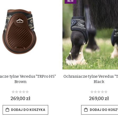
NEW
acze tylne Veredus "TRPro H5"
Ochraniacze tylne Veredus "
Brown
Black
Rating:
Rating:
0%
0%
269,00 zł
269,00 zł
DODAJ DO KOSZYKA
DODAJ DO KOSZ