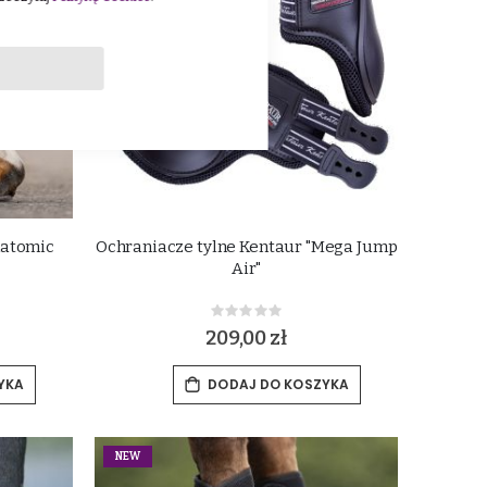
natomic
Ochraniacze tylne Kentaur "Mega Jump
Air"
Rating:
0%
209,00 zł
YKA
DODAJ DO KOSZYKA
NEW