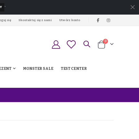
Y
*
oguj się
Skontaktuj się z nami
Utwórz konto
produkty
0
Koszyk
EZENT
MONSTER SALE
TEST CENTER