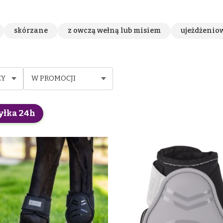
skórzane
z owczą wełną lub misiem
ujeżdżenio
ZY
W PROMOCJI
yłka 24h