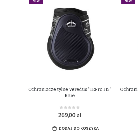
NEW
NEW
Ochraniacze tylne Veredus "TRPro H5"
Ochrani
Blue
Rating:
0%
269,00 zł
DODAJ DO KOSZYKA