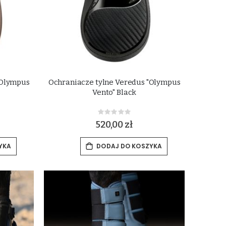
"Olympus
Ochraniacze tylne Veredus "Olympus
Vento" Black
Rating:
0%
520,00 zł
YKA
DODAJ DO KOSZYKA