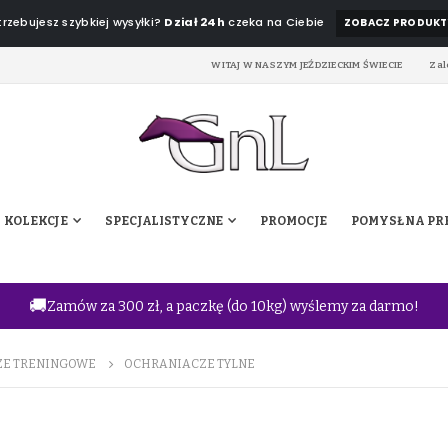
rzebujesz szybkiej wysyłki?
Dział 24h
czeka na Ciebie
ZOBACZ PRODUKT
WITAJ W NASZYM JEŹDZIECKIM ŚWIECIE
Zal
KOLEKCJE
SPECJALISTYCZNE
PROMOCJE
POMYSŁ NA PR
🚚
Zamów za 300 zł, a paczkę (do 10kg) wyślemy za darmo!
E TRENINGOWE
OCHRANIACZE TYLNE