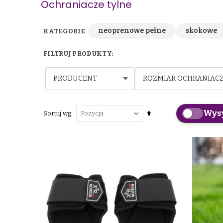
Ochraniacze tylne
neoprenowe pełne
skokowe
PRODUCENT
ROZMIAR OCHRANIAC
Wys
Ustaw
Sortuj wg
kierunek
malejący