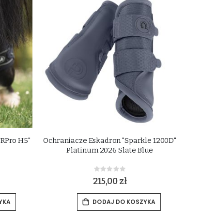
TRPro H5"
Ochraniacze Eskadron "Sparkle 1200D"
Platinum 2026 Slate Blue
Rating:
0%
215,00 zł
YKA
DODAJ DO KOSZYKA