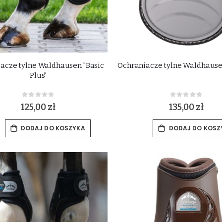
acze tylne Waldhausen "Basic
Ochraniacze tylne Waldhausen
Plus"
Rating:
Rating:
0%
0%
125,00 zł
135,00 zł
DODAJ DO KOSZYKA
DODAJ DO KOSZ