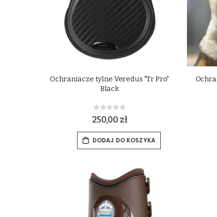
Ochraniacze tylne Veredus "Tr Pro"
Ochra
Black
Rating:
0%
250,00 zł
DODAJ DO KOSZYKA