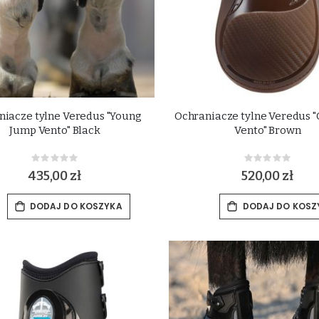
niacze tylne Veredus "Young
Ochraniacze tylne Veredus 
Jump Vento" Black
Vento" Brown
Rating:
Rating:
0%
0%
435,00 zł
520,00 zł
DODAJ DO KOSZYKA
DODAJ DO KOSZ