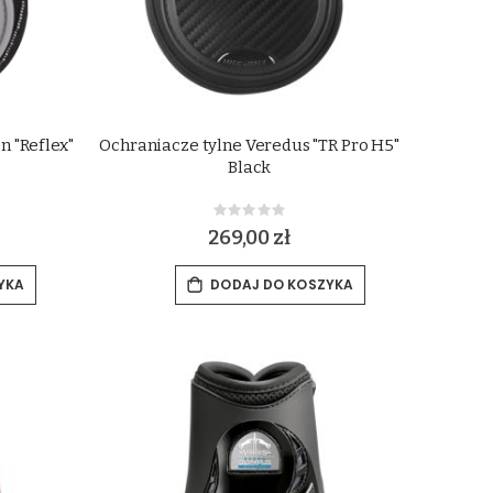
 "Reflex"
Ochraniacze tylne Veredus "TR Pro H5"
Black
Rating:
0%
269,00 zł
YKA
DODAJ DO KOSZYKA