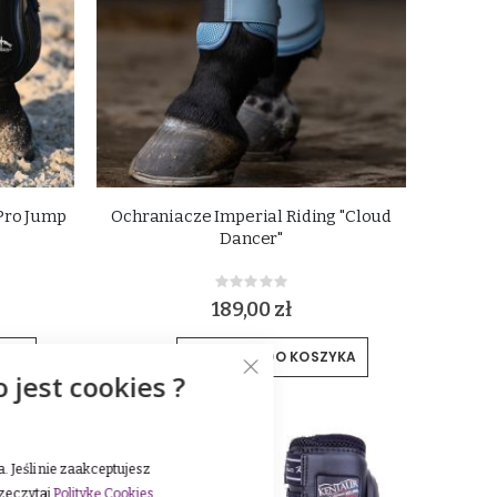
Pro Jump
Ochraniacze Imperial Riding "Cloud
Dancer"
Rating:
0%
189,00 zł
YKA
DODAJ DO KOSZYKA
o jest cookies ?
NEW
 Jeśli nie zaakceptujesz
rzeczytaj
Politykę Cookies
.