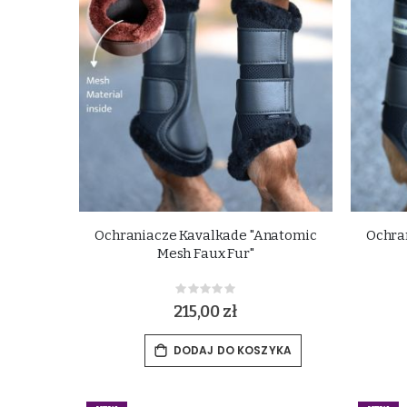
Ochraniacze Kavalkade "Anatomic
Ochra
Mesh Faux Fur"
Rating:
0%
215,00 zł
DODAJ DO KOSZYKA