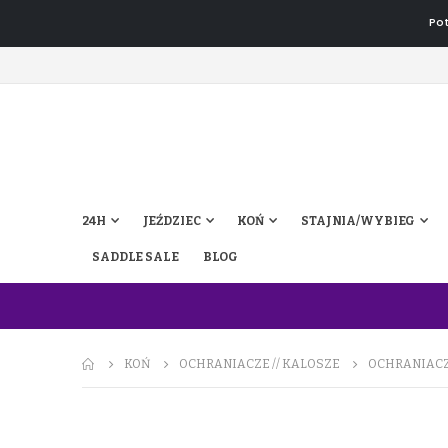
Pot
24H
JEŹDZIEC
KOŃ
STAJNIA/WYBIEG
SADDLE SALE
BLOG
KOŃ
OCHRANIACZE // KALOSZE
OCHRANIACZ