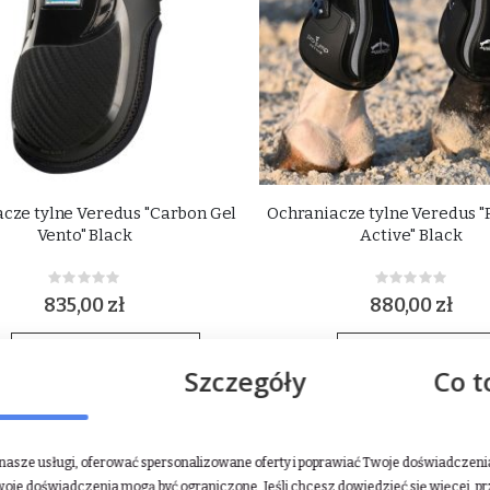
cze tylne Veredus "Carbon Gel
Ochraniacze tylne Veredus "
Vento" Black
Active" Black
Rating:
Rating:
0%
0%
835,00 zł
880,00 zł
DODAJ DO KOSZYKA
DODAJ DO KOSZ
Szczegóły
Co t
NEW
asze usługi, oferować spersonalizowane oferty i poprawiać Twoje doświadczenia.
woje doświadczenia mogą być ograniczone. Jeśli chcesz dowiedzieć się więcej, p