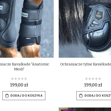
niacze Kavalkade "Anatomic
Ochraniacze tylne Kavalkade
Mesh"
Rating:
Rating:
0%
0%
199,00 zł
199,00 zł
DODAJ DO KOSZYKA
DODAJ DO KOSZ