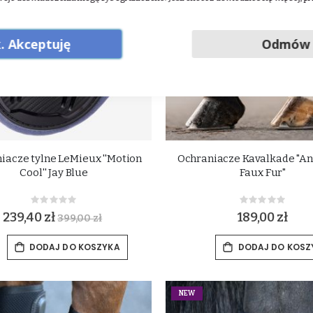
. Akceptuję
Odmów
iacze tylne LeMieux ''Motion
Ochraniacze Kavalkade "A
Cool'' Jay Blue
Faux Fur"
Rating:
Rating:
0%
0%
239,40 zł
189,00 zł
399,00 zł
DODAJ DO KOSZYKA
DODAJ DO KOSZ
NEW