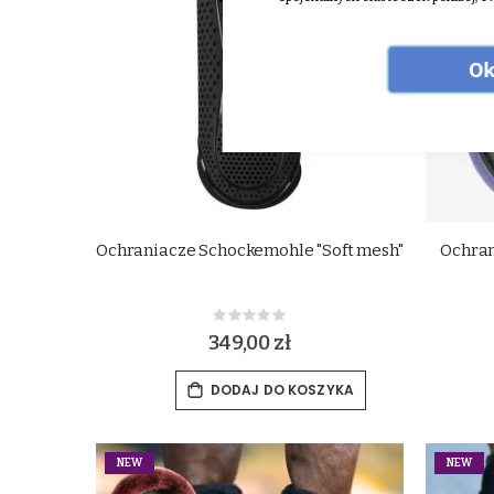
Ok
Ochraniacze Schockemohle "Soft mesh"
Ochran
Rating:
0%
349,00 zł
DODAJ DO KOSZYKA
NEW
NEW