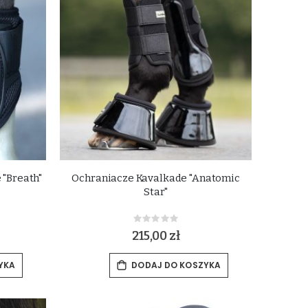
 "Breath"
Ochraniacze Kavalkade "Anatomic
Star"
Rating:
0%
215,00 zł
YKA
DODAJ DO KOSZYKA