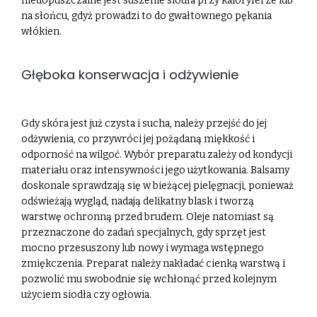
niedopuszczalne jest suszenie siodła przy kaloryferze lub
na słońcu, gdyż prowadzi to do gwałtownego pękania
włókien.
Głęboka konserwacja i odżywienie
Gdy skóra jest już czysta i sucha, należy przejść do jej
odżywienia, co przywróci jej pożądaną miękkość i
odporność na wilgoć. Wybór preparatu zależy od kondycji
materiału oraz intensywności jego użytkowania. Balsamy
doskonale sprawdzają się w bieżącej pielęgnacji, ponieważ
odświeżają wygląd, nadają delikatny blask i tworzą
warstwę ochronną przed brudem. Oleje natomiast są
przeznaczone do zadań specjalnych, gdy sprzęt jest
mocno przesuszony lub nowy i wymaga wstępnego
zmiękczenia. Preparat należy nakładać cienką warstwą i
pozwolić mu swobodnie się wchłonąć przed kolejnym
użyciem siodła czy ogłowia.