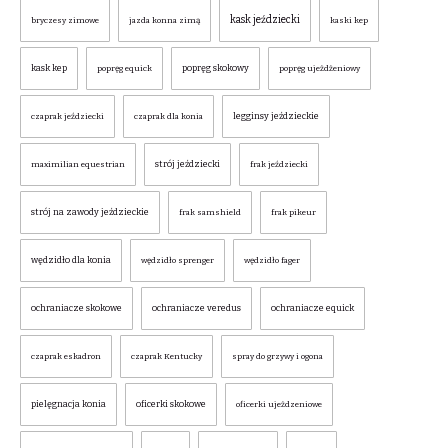
kask jeździecki
bryczesy zimowe
jazda konna zimą
kaski kep
kask kep
popręg skokowy
popręg equick
popręg ujeżdżeniowy
legginsy jeździeckie
czaprak jeździecki
czaprak dla konia
strój jeździecki
maximilian equestrian
frak jeździecki
strój na zawody jeździeckie
frak samshield
frak pikeur
wędzidło dla konia
wędzidło sprenger
wędzidło fager
ochraniacze skokowe
ochraniacze veredus
ochraniacze equick
czaprak eskadron
czaprak Kentucky
spray do grzywy i ogona
pielęgnacja konia
oficerki skokowe
oficerki ujeżdzeniowe