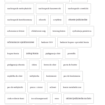
nachrapnik meksykański
nachrapnik hanowerski
nachrapnik szwedzki
obuwie jeździeckie
nachrapnik kombinowany
oficerki
sztyblety
ochraniacze letnie
chłodzenie nóg
trening latem
cyrkulacja powietrza
ochraniacze ujeżdzeniowe
badanie TUV
badanie kupno-sprzedaż konia
zakup konia
kupno konia
pięlęgnacja skór
prawidła
pielęgnacja obuwia
skóra
krem do skór
pasta do butów
mydełko do skór
woltyżerka
lonżowanie
pas do lonżowania
pas do woltyżerki
praca z ziemi
ochwat
konie metaboliczne
odzież jeździecka na lato
zioła w diecie koni
insulinooporność
ems