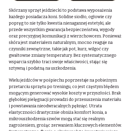
Skórzany sprzęt jeździecki to podstawa wyposażenia
każdego posiadacza koni. Solidne siodło, ogłowie czy
popręg to nie tylko kwestia nienagannej estetyki, ale
przede wszystkim gwarancja bezpieczeństwa, wygody
oraz precyzyjnej komunikacji z wierzchowcem. Ponieważ
skóra jest materiałem naturalnym, mocno reaguje na
czynniki zewnętrzne, takie jak pot, kurz, wilgoć czy
gwałtowne zmiany temperatury. Bez systematycznego
wsparcia szybko traci swoje właściwości, stając się
sztywną i podatną na uszkodzenia.
Wielu jeźdźców w pośpiechu poprzestaje na pobieżnym
przetarciu sprzętu po treningu, co jest częstym błędem
mogącym generować wysokie koszty w przyszłości. Brak
głębokiej pielęgnacji prowadzi do przesuszenia materiału
i powstawania nieodwracalnych pęknięć. Utrata
elastyczności drastycznie obniża komfort konia, a
mikrouszkodzenia szwów mogą stać się realnym
zagrożeniem, grożąc zerwaniem kluczowych elementów.