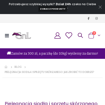
Potrzebujesz szybkiej wysyłki?
Dział 24h
czeka na Ciebie
*
ZOBACZ PRODUKTY
produkt
0
Przełącznik
Koszyk
Nav
🚚
Zamów za 300 zł, a paczkę (do 10kg) wyślemy za darmo!
BLOG
PIELĘGNACJA SIODŁA I SPRZĘTU SKÓRZANEGO. JAK ZROBIĆ TO DOBRZE?
Pielęgnacja siodła i sprzętu skórzanego.