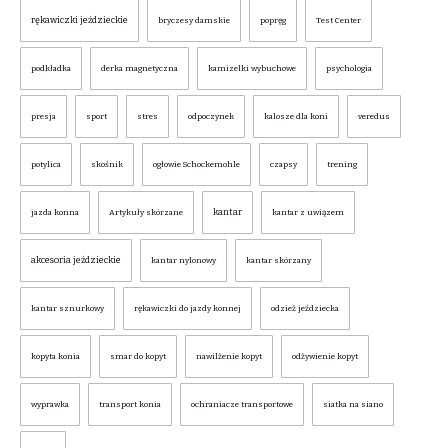
rękawiczki jeździeckie
bryczesy damskie
popręg
Test Center
podkładka
derka magnetyczna
kamizelki wybuchowe
psychologia
presja
sport
stres
odpoczynek
kalosze dla koni
veredus
potylica
skośnik
ogłowie Schockemohle
czapsy
trening
kantar
jazda konna
Artykuły skórzane
kantar z uwiązem
akcesoria jeździeckie
kantar nylonowy
kantar skórzany
kantar sznurkowy
rękawiczki do jazdy konnej
odzież jeździecka
kopyta konia
smar do kopyt
nawilżenie kopyt
odżywienie kopyt
wyprawka
transport konia
ochraniacze transportowe
siatka na siano