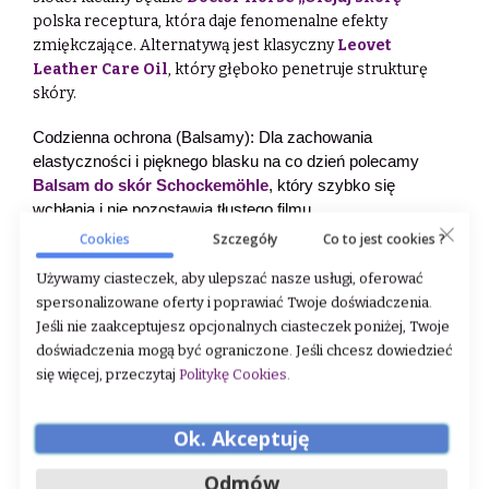
polska receptura, która daje fenomenalne efekty
zmiękczające. Alternatywą jest klasyczny
Leovet
Leather Care Oil
, który głęboko penetruje strukturę
skóry.
Codzienna ochrona (Balsamy): Dla zachowania
elastyczności i pięknego blasku na co dzień polecamy
Balsam do skór Schockemöhle
, który szybko się
wchłania i nie pozostawia tłustego filmu.
Cookies
Szczegóły
Co to jest cookies ?
Używamy ciasteczek, aby ulepszać nasze usługi, oferować
May 17, 2026
|
Widok: 191
|
Tagi:
sprzęt jeździecki
,
sztyblety
,
oficerki
spersonalizowane oferty i poprawiać Twoje doświadczenia.
jeździeckie
,
Odzież jeździecka
,
oficerki skokowe
,
sprzęt jeździecki
Jeśli nie zaakceptujesz opcjonalnych ciasteczek poniżej, Twoje
doświadczenia mogą być ograniczone. Jeśli chcesz dowiedzieć
się więcej, przeczytaj
Politykę Cookies
.
Ok. Akceptuję
Odmów
POPULARNE