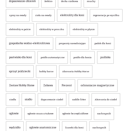
dopasowanie oficerek
DeNiro
derka siatkowa
muchy
elektrolity dla koni
spray na owady
zioła na owady
regeneracja po wysiłku
elektrolity w paście
elektrolity w proszku
elektrolity w płynie
gospodarka wodno-elektrolitowa
preparaty nawadniające
padok dla koni
pastwisko dla koni
puśliska
poidło automatyczne
poidło dla konia
sprzęt jeździecki
hobby horse
Akcesoria Hobby Horse
Zestaw Hobby Horse
Zabawa
Prezent
ochraniacze magnetyczne
siodło
siodła
dopasowanie siodeł
saddle fitter
Akcesoria do siodeł
ogłowie
ogłowie munsztukowe
ogłowie bezwędzidłowe
nachrapnik
wędzidło
ogłowie anatomiczne
lizawki dla koni
nachrapnik