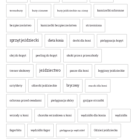
kamizelki ochronne
termobuty
buty zimowe
buty jeździeckie na zimę
bezpieczeństwo
kamizelki bezpieczeństwa
strzemiona
sprzęt jeździecki
dieta konia
derki dla koni
pielęgnacja kopyt
olej do kopyt
peeling do kopyt
skoki przez przeszkody
jeździectwo
trener skokowy
pasze dla koni
legginsy jeździeckie
bryczesy
sztyblety
oficerki jeździeckie
maski dla koni
ochrona przed owadami
pielęgnacja skóry
gnijące strzałki
wrzody u koni
choroba wrzodowa u koni
wędzidło dla konia
wędzidła
fagerbits
wędzidło fager
Odzież jeździecka
pielęgnacja wędzideł