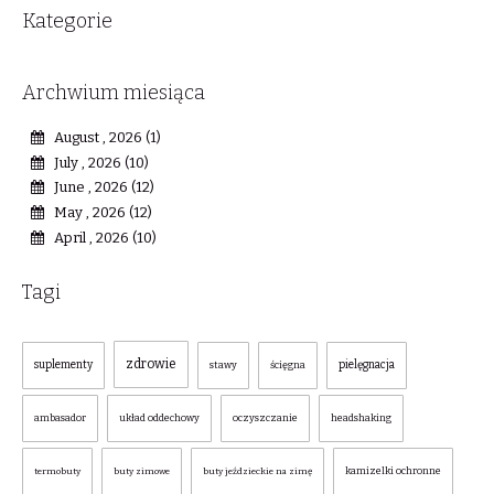
Kategorie
Archwium miesiąca
August , 2026 (1)
July , 2026 (10)
June , 2026 (12)
May , 2026 (12)
April , 2026 (10)
Tagi
zdrowie
suplementy
pielęgnacja
stawy
ścięgna
ambasador
układ oddechowy
oczyszczanie
headshaking
kamizelki ochronne
termobuty
buty zimowe
buty jeździeckie na zimę