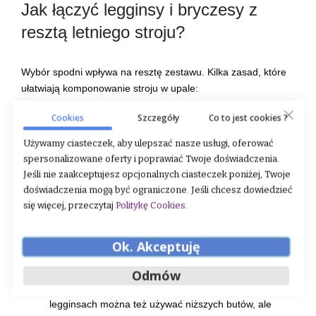
Jak łączyć legginsy i bryczesy z
resztą letniego stroju?
Wybór spodni wpływa na resztę zestawu. Kilka zasad, które
ułatwiają komponowanie stroju w upale:
Koszulka techniczna kontra polo:
Zarówno z
Cookies
Szczegóły
Co to jest cookies ?
legginsami, jak i z bryczesami możesz nosić koszulkę
Używamy ciasteczek, aby ulepszać nasze usługi, oferować
techniczną albo polo jeździeckie. Latem koszulka
spersonalizowane oferty i poprawiać Twoje doświadczenia.
techniczna z materiału oddychającego sprawdza się
Jeśli nie zaakceptujesz opcjonalnych ciasteczek poniżej, Twoje
lepiej przy intensywnych treningach. Polo jest bardziej
doświadczenia mogą być ograniczone. Jeśli chcesz dowiedzieć
formalne i właściwsze na szkolenia oraz zawody.
się więcej, przeczytaj
Politykę Cookies
.
Sprawdź, czy koszulka ma wydłużony tył – przy
pochyleniu w siodle krótki tył unosi się i odsłania plecy.
Obuwie:
Zarówno legginsy, jak i bryczesy najlepiej
Ok. Akceptuję
współpracują ze sztybletami i czapsami lub oficerkami.
Odmów
Latem sztyblety z perforacjami lub siateczkowymi
wstawkami wentylują lepiej niż pełna skóra. Przy
legginsach można też używać niższych butów, ale