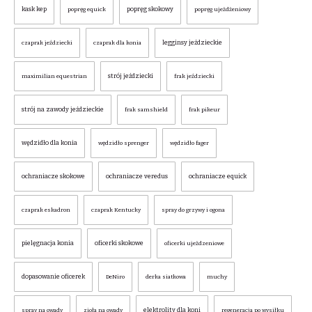
kask kep
popręg skokowy
popręg equick
popręg ujeżdżeniowy
legginsy jeździeckie
czaprak jeździecki
czaprak dla konia
strój jeździecki
maximilian equestrian
frak jeździecki
strój na zawody jeździeckie
frak samshield
frak pikeur
wędzidło dla konia
wędzidło sprenger
wędzidło fager
ochraniacze skokowe
ochraniacze veredus
ochraniacze equick
czaprak eskadron
czaprak Kentucky
spray do grzywy i ogona
pielęgnacja konia
oficerki skokowe
oficerki ujeżdzeniowe
dopasowanie oficerek
DeNiro
derka siatkowa
muchy
elektrolity dla koni
spray na owady
zioła na owady
regeneracja po wysiłku