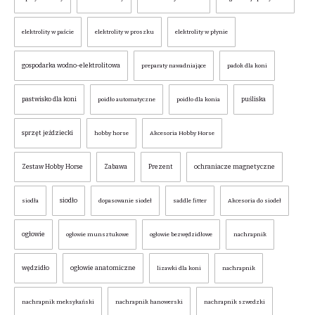
elektrolity w paście
elektrolity w proszku
elektrolity w płynie
gospodarka wodno-elektrolitowa
preparaty nawadniające
padok dla koni
pastwisko dla koni
puśliska
poidło automatyczne
poidło dla konia
sprzęt jeździecki
hobby horse
Akcesoria Hobby Horse
Zestaw Hobby Horse
Zabawa
Prezent
ochraniacze magnetyczne
siodło
siodła
dopasowanie siodeł
saddle fitter
Akcesoria do siodeł
ogłowie
ogłowie munsztukowe
ogłowie bezwędzidłowe
nachrapnik
wędzidło
ogłowie anatomiczne
lizawki dla koni
nachrapnik
nachrapnik meksykański
nachrapnik hanowerski
nachrapnik szwedzki