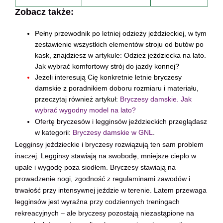
Zobacz także:
Pełny przewodnik po letniej odzieży jeździeckiej, w tym
zestawienie wszystkich elementów stroju od butów po
kask, znajdziesz w artykule:
Odzież jeździecka na lato.
Jak wybrać komfortowy strój do jazdy konnej?
Jeżeli in
teresują Cię konkretnie letnie bryczesy
damskie z poradnikiem doboru rozmiaru i materiału,
przeczytaj również artykuł:
Bryczesy damskie. Jak
wybrać wygodny model na lato?
Ofertę bryczesów i legginsów jeździeckich przeglądasz
w kategorii:
Bryczesy damskie w GNL
.
Legginsy jeździeckie i bryczesy rozwiązują ten sam problem
inaczej. Legginsy stawiają na swobodę, mniejsze ciepło w
upale i wygodę poza siodłem. Bryczesy stawiają na
prowadzenie nogi, zgodność z regulaminami zawodów i
trwałość przy intensywnej jeździe w terenie. Latem przewaga
legginsów jest wyraźna przy codziennych treningach
rekreacyjnych – ale bryczesy pozostają niezastąpione na