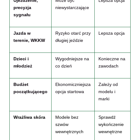
Ujeżdżenie,
Może być
Lepsza opcja
precyzja
niewystarczające
sygnału
Jazda w
Ryzyko otarć przy
Lepsza opcja
terenie, WKKW
długiej jeździe
Dzieci i
Wygodniejsze na
Konieczne na
młodzież
co dzień
zawodach
Budżet
Ekonomiczniejsza
Zależy od
początkującego
opcja startowa
modelu i
marki
Wrażliwa skóra
Modele bez
Sprawdź
szwów
wykończenie
wewnętrznych
wewnętrzne