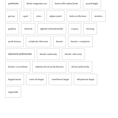
podkładka
derka magnetyczna
kamizelki wybuchowe
psychologia
presja
sport
stres
odpoczynek
kalosze dla koni
veredus
potylica
skośnik
ogłowie Schockemohle
czapsy
trening
jazda konna
Artykuły skórzane
kantar
kantar z uwiązem
akcesoria jeździeckie
kantar nylonowy
kantar skórzany
kantar sznurkowy
rękawiczki do jazdy konnej
odzież jeździecka
kopyta konia
smar do kopyt
nawilżenie kopyt
odżywienie kopyt
wyprawka