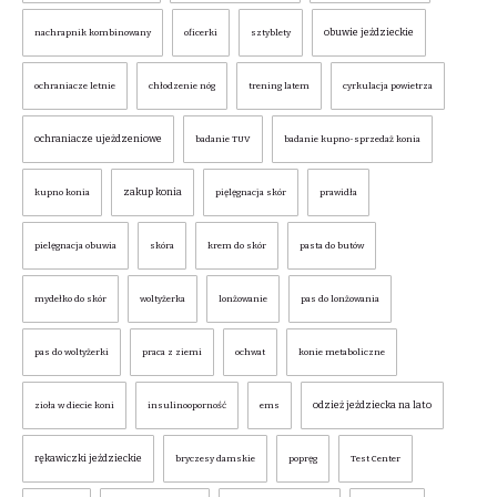
obuwie jeździeckie
nachrapnik kombinowany
oficerki
sztyblety
ochraniacze letnie
chłodzenie nóg
trening latem
cyrkulacja powietrza
ochraniacze ujeżdzeniowe
badanie TUV
badanie kupno-sprzedaż konia
zakup konia
kupno konia
pięlęgnacja skór
prawidła
pielęgnacja obuwia
skóra
krem do skór
pasta do butów
mydełko do skór
woltyżerka
lonżowanie
pas do lonżowania
pas do woltyżerki
praca z ziemi
ochwat
konie metaboliczne
odzież jeździecka na lato
zioła w diecie koni
insulinooporność
ems
rękawiczki jeździeckie
bryczesy damskie
popręg
Test Center