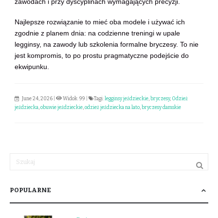
zawodach i przy dyscyplinach wymagających precyzji.
Najlepsze rozwiązanie to mieć oba modele i używać ich
zgodnie z planem dnia: na codzienne treningi w upale
legginsy, na zawody lub szkolenia formalne bryczesy. To nie
jest kompromis, to po prostu pragmatyczne podejście do
ekwipunku.
June 24, 2026
|
Widok: 99
|
Tagi:
legginsy jeździeckie
,
bryczesy
,
Odzież
jeździecka
,
obuwie jeździeckie
,
odzież jeździecka na lato
,
bryczesy damskie
POPULARNE