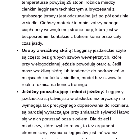
temperaturze powyżej 25 stopni różnica między
cienkim legginsem technicznym a bryczesami z
grubszego jerseyu jest odczuwalna już po pół godzinie
w siodle. Cieńszy materiał to mniej zatrzymanego
ciepła przy wewnętrznej stronie nogi, która jest w
bezpośrednim kontakcie z bokiem konia przez cały
czas jazdy.
Osoby z wrażliwą skórą:
Legginsy jeździeckie szyte
są często bez grubych szwów wewnętrznych, które
przy wielogodzinnej jeździe powodują otarcia. Jeśli
masz wrażliwą skórę lub tendencje do podrażnień w
miejscach kontaktu z siodłem, model bez szwów to
realna różnica na koniec treningu.
Jeźdźcy początkujący i młodzi jeźdźcy:
Legginsy
jeździeckie są łatwiejsze w obsłudze niż bryczesy nie
wymagają tak precyzyjnego dopasowania do rozmiaru,
są bardziej wybaczające przy zmianach sylwetki i łatwo
się w nich poruszać poza siodłem. Dla dzieci i
młodzieży, które szybko rosną, to też argument
ekonomiczny: wymiana legginsów jest tańsza niż