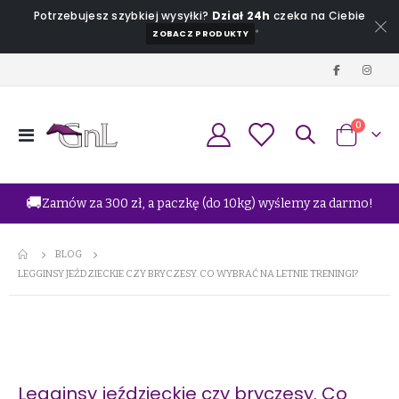
Potrzebujesz szybkiej wysyłki?
Dział 24h
czeka na Ciebie
*
ZOBACZ PRODUKTY
produkt
0
Przełącznik
Koszyk
Nav
🚚
Zamów za 300 zł, a paczkę (do 10kg) wyślemy za darmo!
BLOG
LEGGINSY JEŹDZIECKIE CZY BRYCZESY. CO WYBRAĆ NA LETNIE TRENINGI?
Legginsy jeździeckie czy bryczesy. Co