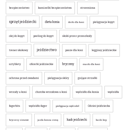
bezpieczeństwo
kamizelki bezpieczeństwa
strzemiona
sprzęt jeździecki
dieta konia
pielęgnacja kopyt
derki dla koni
olej do kopyt
peeling do kopyt
skoki przez przeszkody
jeździectwo
trener skokowy
pasze dla koni
legginsy jeździeckie
bryczesy
sztyblety
oficerki jeździeckie
maski dla koni
ochrona przed owadami
pielęgnacja skóry
gnijące strzałki
wrzody u koni
choroba wrzodowa u koni
wędzidło dla konia
wędzidła
fagerbits
wędzidło fager
Odzież jeździecka
pielęgnacja wędzideł
kask jeździecki
bryczesy zimowe
jazda konna zimą
kaski kep