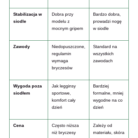
Stabilizacja w
Dobra przy
Bardzo dobra,
siodle
modelu z
prowadzi nogę
mocnym gripem
w siodle
Zawody
Niedopuszczone,
Standard na
regulamin
wszystkich
wymaga
zawodach
bryczesów
Wygoda poza
Jak legginsy
Bardziej
siodłem
sportowe,
formalne, mniej
komfort cały
wygodne na co
dzień
dzień
Cena
Często niższa
Zależy od
niż bryczesy
materiału, skóra