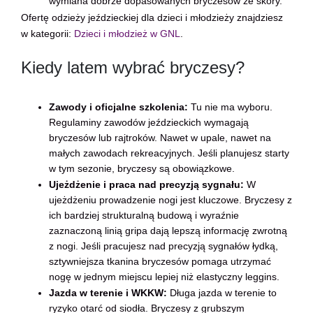
wymiana dobrze dopasowanych bryczesów ze skóry.
Ofertę odzieży jeździeckiej dla dzieci i młodzieży znajdziesz
w kategorii:
Dzieci i młodzież w GNL
.
Kiedy latem wybrać bryczesy?
Zawody i oficjalne szkolenia:
Tu nie ma wyboru.
Regulaminy zawodów jeździeckich wymagają
bryczesów lub rajtroków. Nawet w upale, nawet na
małych zawodach rekreacyjnych. Jeśli planujesz starty
w tym sezonie, bryczesy są obowiązkowe.
Ujeżdżenie i praca nad precyzją sygnału:
W
ujeżdżeniu prowadzenie nogi jest kluczowe. Bryczesy z
ich bardziej strukturalną budową i wyraźnie
zaznaczoną linią gripa dają lepszą informację zwrotną
z nogi. Jeśli pracujesz nad precyzją sygnałów łydką,
sztywniejsza tkanina bryczesów pomaga utrzymać
nogę w jednym miejscu lepiej niż elastyczny leggins.
Jazda w terenie i WKKW:
Długa jazda w terenie to
ryzyko otarć od siodła. Bryczesy z grubszym