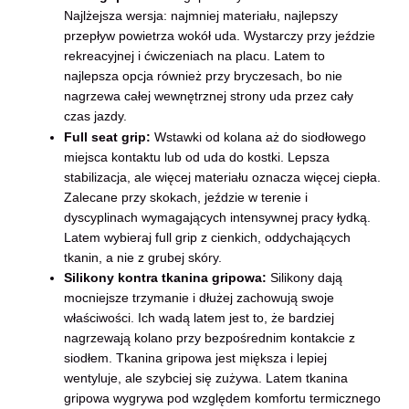
Najlżejsza wersja: najmniej materiału, najlepszy
przepływ powietrza wokół uda. Wystarczy przy jeździe
rekreacyjnej i ćwiczeniach na placu. Latem to
najlepsza opcja również przy bryczesach, bo nie
nagrzewa całej wewnętrznej strony uda przez cały
czas jazdy.
Full seat grip:
Wstawki od kolana aż do siodłowego
miejsca kontaktu lub od uda do kostki. Lepsza
stabilizacja, ale więcej materiału oznacza więcej ciepła.
Zalecane przy skokach, jeździe w terenie i
dyscyplinach wymagających intensywnej pracy łydką.
Latem wybieraj full grip z cienkich, oddychających
tkanin, a nie z grubej skóry.
Silikony kontra tkanina gripowa:
Silikony dają
mocniejsze trzymanie i dłużej zachowują swoje
właściwości. Ich wadą latem jest to, że bardziej
nagrzewają kolano przy bezpośrednim kontakcie z
siodłem. Tkanina gripowa jest miększa i lepiej
wentyluje, ale szybciej się zużywa. Latem tkanina
gripowa wygrywa pod względem komfortu termicznego