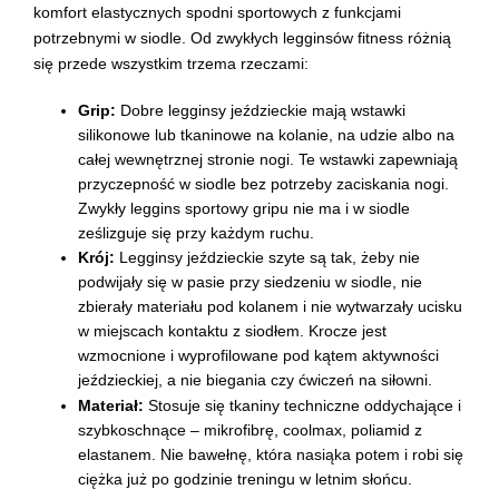
komfort elastycznych spodni sportowych z funkcjami
potrzebnymi w siodle. Od zwykłych legginsów fitness różnią
się przede wszystkim trzema rzeczami:
Grip:
Dobre legginsy jeździeckie mają wstawki
silikonowe lub tkaninowe na kolanie, na udzie albo na
całej wewnętrznej stronie nogi. Te wstawki zapewniają
przyczepność w siodle bez potrzeby zaciskania nogi.
Zwykły leggins sportowy gripu nie ma i w siodle
ześlizguje się przy każdym ruchu.
Krój:
Legginsy jeździeckie szyte są tak, żeby nie
podwijały się w pasie przy siedzeniu w siodle, nie
zbierały materiału pod kolanem i nie wytwarzały ucisku
w miejscach kontaktu z siodłem. Krocze jest
wzmocnione i wyprofilowane pod kątem aktywności
jeździeckiej, a nie biegania czy ćwiczeń na siłowni.
Materiał:
Stosuje się tkaniny techniczne oddychające i
szybkoschnące – mikrofibrę, coolmax, poliamid z
elastanem. Nie bawełnę, która nasiąka potem i robi się
ciężka już po godzinie treningu w letnim słońcu.