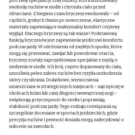
potrzebę specjalistycznej odzieży, która umożliwiłaby
swobodę ruchów w siodle i chroniła ciało przed
obtarciami. Z biegiem czasu bryczesy ewoluowały – od
ciężkich, grubych tkanin po nowoczesne, elastyczne
materiały zapewniające maksymalny komfort i stylowy
wygląd. Dlaczego bryczesy są tak ważne? Podstawową
funkcją bryczesów jest zapewnienie jeźdźcowi komfortu
podczas jazdy. W odróżnieniu od zwykłych spodni, które
mogą się przesuwać, zawijać lub powodować otarcia,
bryczesy zostały zaprojektowane specjalnie z myślą o
siedzeniu w siodle. Ich krój, często dopasowany do ciała,
umożliwia pełen zakres ruchów bez ryzyka uszkodzenia
skóry czy ubrania. Dodatkowo, wzmocnienia
umieszczane w strategicznych miejscach – najczęściej w
okolicach kolan lub całej długości wewnętrznej nogi –
zwiększają przyczepność do siodła i poprawiają
stabilność podczas jazdy. Tego rodzaju rozwiązania są
szczególnie doceniane w sportach jeździeckich, gdzie
precyzja ruchów i pewność dosiadu mogą zadecydować o
sukcesie na zawodach.