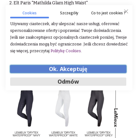
2. Elt Paris "Mathilda Glam High Waist"
Wykonane z dwuwarstwowego materiału-odpornego na
Cookies
Szczegóły
Co to jest cookies ?
wodę i zabrudzenia od zewnątrz
oraz miękkiego i
przyjemnego od wewnątrz. Gwarantują wyjątkowy
Używamy ciasteczek, aby ulepszać nasze usługi, oferować
komfort i trwałość.
Tkanina o właściwościach
spersonalizowane oferty i poprawiać Twoje doświadczenia.
kompresyjnych delikatnie modeluje sylwetkę,
Jeśli nie zaakceptujesz opcjonalnych ciasteczek poniżej, Twoje
podkreślając
kobiece kształty bez ograniczania swobody
doświadczenia mogą być ograniczone. Jeśli chcesz dowiedzieć
ruchu. Bryczesy są odporne na
odkształcenia i blaknięcie,
się więcej, przeczytaj
Politykę Cookies
.
wyposażone w praktyczne kieszonki-w tym miejsce na
telefon i ozdobione subtelnymi diamencikami oraz
Ok. Akceptuję
guziczkami z tyłu. Elastyczne
zakończenia nogawek
ułatwiają zakładanie i idealnie układają się pod butami.
Odmów