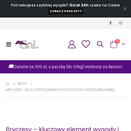
Potrzebujesz szybkiej wysyłki?
Dział 24h
czeka na Ciebie
*
ZOBACZ PRODUKTY
produkt
0
Przełącznik
Koszyk
Nav
🚚
Zamów za 300 zł, a paczkę (do 10kg) wyślemy za darmo!
BLOG
BRYCZESY – KLUCZOWY ELEMENT WYGODY I STYLU W JEŹDZIE KONNEJ
Bryczesy – kluczowy element wygody i