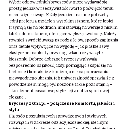
Wybór odpowiednich bryczesów może wydawać się
prosty, jednak w rzeczywistości warto poświęcić temu
nieco więcej uwagi. Każdy jeździec ma inne potrzeby –
jedni preferują modele z wysokim stanem, które lepiej
trzymają się na biodrach, inni stawiają na wersje z niskim
lub średnim stanem, oferujące większą swobodę. Należy
również zwrócić uwagę na rodzaj lejów, sposób zapinania
oraz detale wpływające na wygodę – jak płaskie szwy,
elastyczne mankiety przy nogawkach czy wszyte
kieszonki. Dobrze dobrane bryczesy wpływają
bezpośrednio na jakość jazdy, pomagając skupić się na
technice i kontakcie z koniem, a nie na poprawianiu
niewygodnego ubrania. Ich uniwersalność sprawia, że z
powodzeniem mogą być noszone także poza stajnią –
jako element casualowej stylizacji z nutką sportowej
elegancji.
Bryczesy z Gnl.pl – połączenie komfortu, jakości i
stylu
Dla osób poszukujących sprawdzonych i stylowych
rozwiązań w zakresie odzieży jeździeckiej, idealnym
miejscem jest sklep internetowy Gnl.pl. To właśnie tam