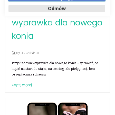
Przykładowa
Odmów
wyprawka dla nowego
konia
July 14, 2026|
141
Przykładowa wyprawka dla nowego konia - sprawdź, co
kupić na start do stajni, na trening i do pielęgnacji, bez
przepłacania i chaosu.
Czytaj więcej