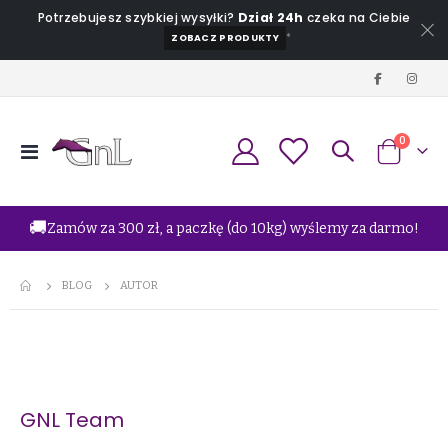
Potrzebujesz szybkiej wysyłki?
Dział 24h
czeka na Ciebie
*
ZOBACZ PRODUKTY
produkt
0
Przełącznik
Koszyk
Nav
🚚
Zamów za 300 zł, a paczkę (do 10kg) wyślemy za darmo!
BLOG
AUTOR
GNL Team