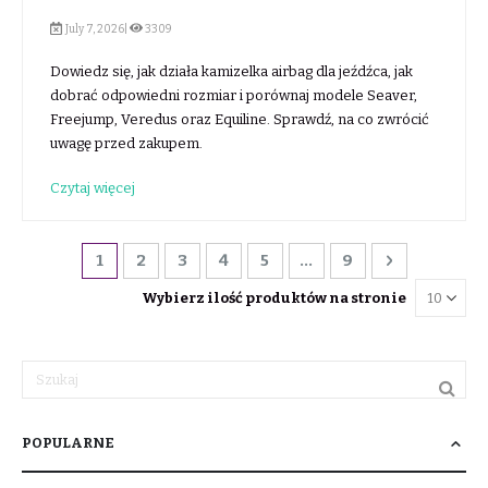
July 7, 2026|
3309
Dowiedz się, jak działa kamizelka airbag dla jeźdźca, jak
dobrać odpowiedni rozmiar i porównaj modele Seaver,
Freejump, Veredus oraz Equiline. Sprawdź, na co zwrócić
uwagę przed zakupem.
Czytaj więcej
Strona
Aktualnie czytasz stronę
Strona
Strona
Strona
Strona
Strona
Strona
Dalej
1
2
3
4
5
...
9
Wybierz ilość produktów na stronie
POPULARNE