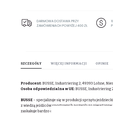
DARMOWA DOSTAWA PRZY
ZAMÓWIENIACH POWYŻEJ 400 ZŁ
P
SZCZEGÓŁY
WIĘCEJ INFORMACJI
OPINIE
Producent:
BUSSE, Industriering 2, 49393 Lohne, Niem
Osoba odpowiedzialna w UE:
BUSSE, Industriering 
BUSSE
– specjalizuje się w produkcji sprzętu jeździe
z wiedzą jeźdźców sportowych pozwala na nieustanne 
zaskakuje bardzo dobrym stosunkiem jakości do ceny. Z