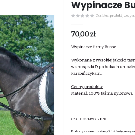
Wypinacze Bu
Oceń ten produkt jako pi
70,00 zł
Wypinacze firmy Busse.
Wykonane z wysokiej jakości ta
w sprzączki D po bokach umożli
karabińczykami.
Cechy produktu:
Materiał: 100% taśma nylonowa
CZAS DOSTAWY:
2 DNI
Produkty z czasem dostawy 2 dni dostępne są w 