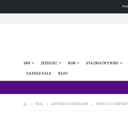
Pot
24H
JEŹDZIEC
KOŃ
STAJNIA/WYBIEG
SADDLE SALE
BLOG
KOŃ
ARTYKUŁY SKÓRZANE
POMOCE // PATENT