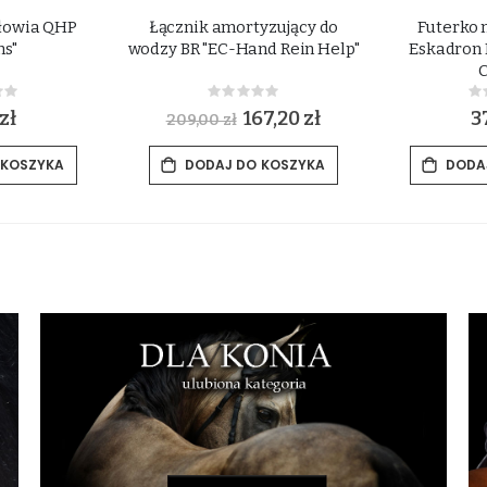
łowia QHP
Łącznik amortyzujący do
Futerko 
s"
wodzy BR "EC-Hand Rein Help"
Eskadron 
ing:
Rating:
0%
0
zł
S
167,20 zł
3
209,00 zł
p
e
c
 KOSZYKA
DODAJ DO KOSZYKA
DODA
i
a
l
P
r
i
c
e