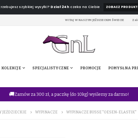
rzebujesz szybkiej wysyłki?
Dział 24h
czeka na Ciebie
ZOBACZ PRODUKT
WITAJ W NASZYM JEŹDZIECKIM ŚWIECIE
Zal
KOLEKCJE
SPECJALISTYCZNE
PROMOCJE
POMYSŁ NA PR
🚚
Zamów za 300 zł, a paczkę (do 10kg) wyślemy za darmo!
Y JEŹDZIECKIE
WYPINACZE
WYPINACZE BUSSE "OESEN-ELASTIK"