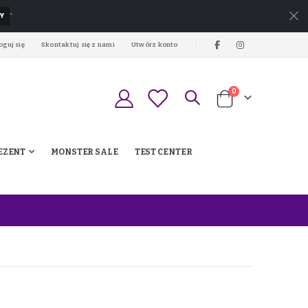
Y
*
oguj się
Skontaktuj się z nami
Utwórz konto
produkty
0
Koszyk
EZENT
MONSTER SALE
TEST CENTER