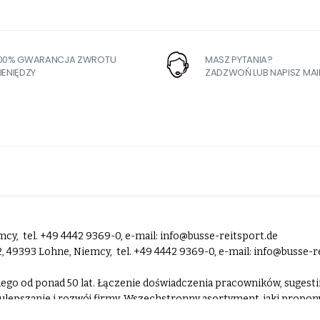
100% GWARANCJA ZWROTU
MASZ PYTANIA?
IENIĘDZY
ZADZWOŃ LUB NAPISZ MAI
cy, tel. +49 4442 9369-0, e-mail:
info@busse-reitsport.de
2, 49393 Lohne, Niemcy, tel. +49 4442 9369-0, e-mail:
info@busse-r
ckiego od ponad 50 lat. Łączenie doświadczenia pracowników, suges
ulepszanie i rozwój firmy. Wszechstronny asortyment, jaki propo
najdziemy tu kompletne wyposażenie dla konia, jeźdźca, a także wie