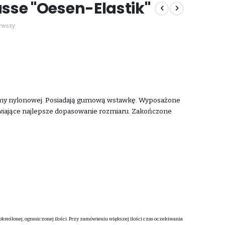
sse "Oesen-Elastik"
erwszy
śmy nylonowej. Posiadają gumową wstawkę. Wyposażone
wiające najlepsze dopasowanie rozmiaru. Zakończone
określonej, ograniczonej ilości. Przy zamówieniu większej ilości czas oczekiwania