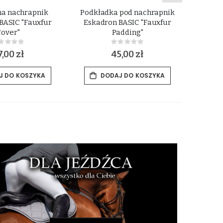
na nachrapnik
Podkładka pod nachrapnik
Neopre
BASIC "Fauxfur
Eskadron BASIC "Fauxfur
nac
Cover"
Padding"
Rating:
Rating:
%
0%
7,00 zł
45,00 zł
J DO KOSZYKA
DODAJ DO KOSZYKA