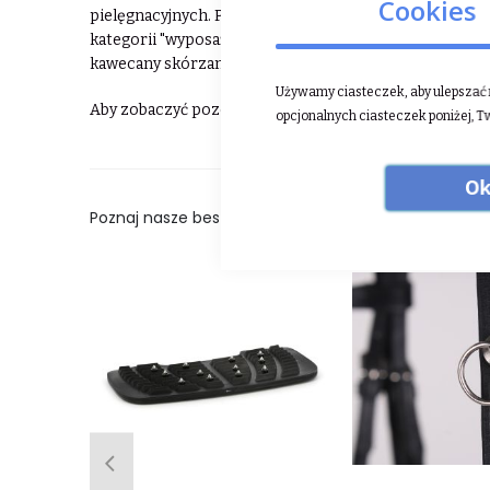
Cookies
pielęgnacyjnych. Popularne i bardzo cenione przez klie
kategorii "wyposażenie stajni". Wymyślne i bardzo pra
kawecany skórzane to tylko mały ułamek tego, co ofer
Używamy ciasteczek, aby ulepszać n
Aby zobaczyć pozostałe produkty Busse ⮕
kliknij tut
opcjonalnych ciasteczek poniżej, T
Ok
Poznaj nasze bestsellery: