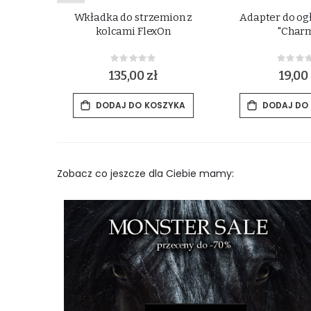
szek BR
Wkładka do strzemion z
Adapter do og
"
kolcami FlexOn
"Charm
Rating:
Rat
0%
0%
zł
135,00 zł
19,00 
ZYKA
DODAJ DO KOSZYKA
DODAJ DO
Zobacz co jeszcze dla Ciebie mamy: