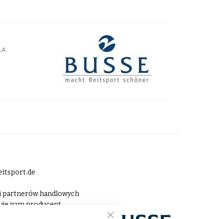
LA
eitsport.de
tii partnerów handlowych
nuje nam producent,
le akcesorii stajennych i