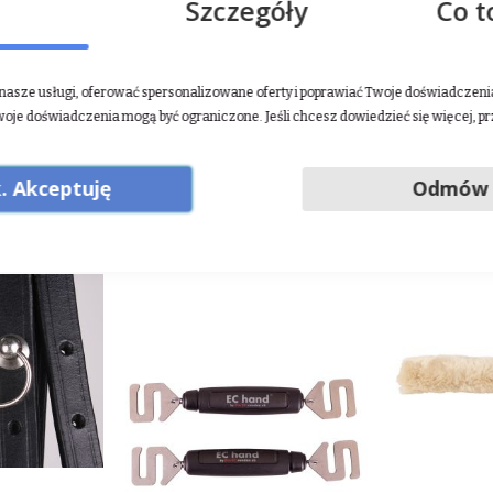
Szczegóły
Co t
ntów na całym świecie siatki na siano Proffesional oraz Plain Pro t
ktyczne wieszaki, eleganckie fraki, mocne derki siatkowe, czy wyso
uje producent.
asze usługi, oferować spersonalizowane oferty i poprawiać Twoje doświadczenia.
aj
.
woje doświadczenia mogą być ograniczone. Jeśli chcesz dowiedzieć się więcej, p
. Akceptuję
Odmów