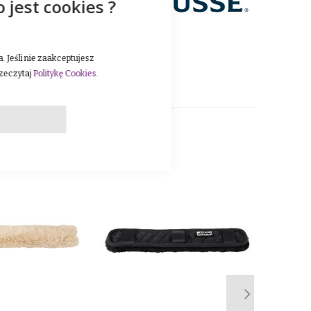
o jest cookies ?
o absolutne bestsellery z
kojakościowe ogłowia i
 Jeśli nie zaakceptujesz
rzeczytaj
Politykę Cookies
.