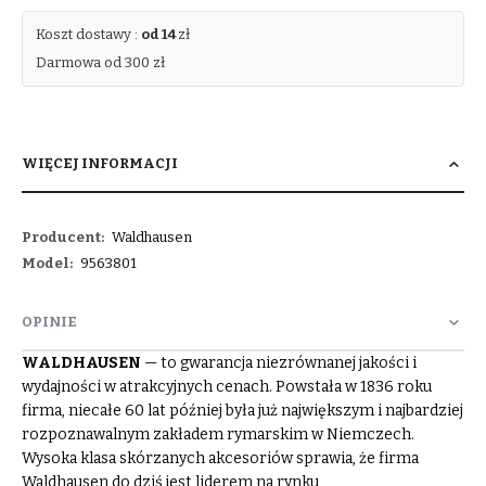
Koszt dostawy :
od 14
zł
Darmowa od 300 zł
WIĘCEJ INFORMACJI
Więcej
Waldhausen
informacji
9563801
OPINIE
WALDHAUSEN
— to gwarancja niezrównanej jakości i
wydajności w atrakcyjnych cenach. Powstała w 1836 roku
firma, niecałe 60 lat później była już największym i najbardziej
rozpoznawalnym zakładem rymarskim w Niemczech.
Wysoka klasa skórzanych akcesoriów sprawia, że firma
Waldhausen do dziś jest liderem na rynku