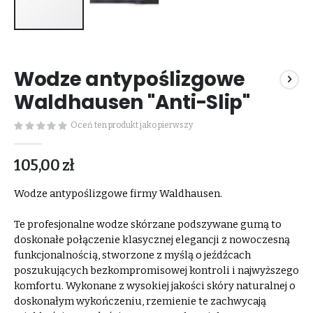
Przejdź
na
Wodze antypoślizgowe
początek
galerii
Waldhausen "Anti-Slip"
Oceń ten produkt jako pierwszy
105,00 zł
Wodze antypoślizgowe firmy Waldhausen.
Te profesjonalne wodze skórzane podszywane gumą to
doskonałe połączenie klasycznej elegancji z nowoczesną
funkcjonalnością, stworzone z myślą o jeźdźcach
poszukujących bezkompromisowej kontroli i najwyższego
komfortu. Wykonane z wysokiej jakości skóry naturalnej o
doskonałym wykończeniu, rzemienie te zachwycają