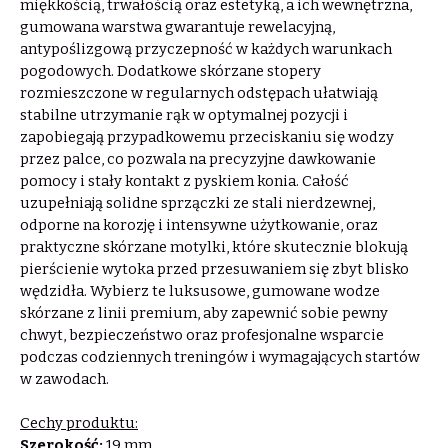
miękkością, trwałością oraz estetyką, a ich wewnętrzna,
gumowana warstwa gwarantuje rewelacyjną,
antypoślizgową przyczepność w każdych warunkach
pogodowych. Dodatkowe skórzane stopery
rozmieszczone w regularnych odstępach ułatwiają
stabilne utrzymanie rąk w optymalnej pozycji i
zapobiegają przypadkowemu przeciskaniu się wodzy
przez palce, co pozwala na precyzyjne dawkowanie
pomocy i stały kontakt z pyskiem konia. Całość
uzupełniają solidne sprzączki ze stali nierdzewnej,
odporne na korozję i intensywne użytkowanie, oraz
praktyczne skórzane motylki, które skutecznie blokują
pierścienie wytoka przed przesuwaniem się zbyt blisko
wędzidła. Wybierz te luksusowe, gumowane wodze
skórzane z linii premium, aby zapewnić sobie pewny
chwyt, bezpieczeństwo oraz profesjonalne wsparcie
podczas codziennych treningów i wymagających startów
w zawodach.
Cechy produktu:
Szerokość:
19 mm.