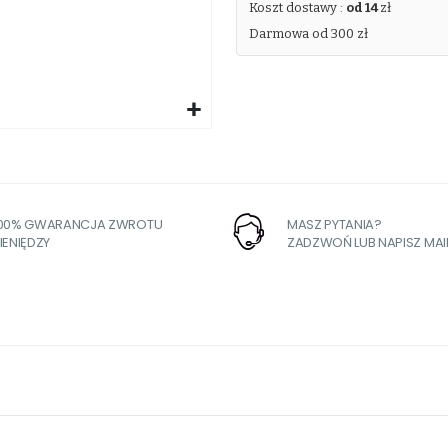
Koszt dostawy :
od 14
zł
Darmowa od 300 zł
100% GWARANCJA ZWROTU
MASZ PYTANIA?
IENIĘDZY
ZADZWOŃ LUB NAPISZ MAI