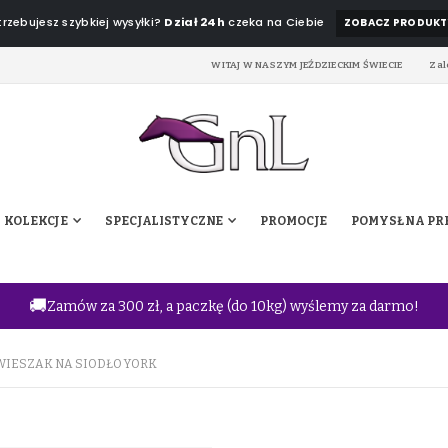
rzebujesz szybkiej wysyłki?
Dział 24h
czeka na Ciebie
ZOBACZ PRODUKT
WITAJ W NASZYM JEŹDZIECKIM ŚWIECIE
Zal
KOLEKCJE
SPECJALISTYCZNE
PROMOCJE
POMYSŁ NA PR
🚚
Zamów za 300 zł, a paczkę (do 10kg) wyślemy za darmo!
WIESZAK NA SIODŁO YORK