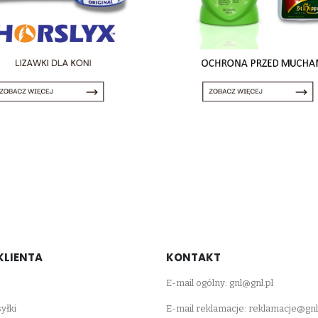
KLIENTA
KONTAKT
E-mail ogólny:
gnl@gnl.pl
yłki
E-mail reklamacje:
reklamacje@gnl