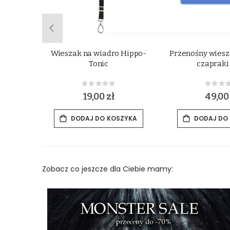
ą do
Wieszak na wiadro Hippo-
Przenośny wiesza
 Kerbl
Tonic
czapraki
Rating:
Rat
0%
0%
19,00 zł
49,00
ZYKA
DODAJ DO KOSZYKA
DODAJ DO
Zobacz co jeszcze dla Ciebie mamy: