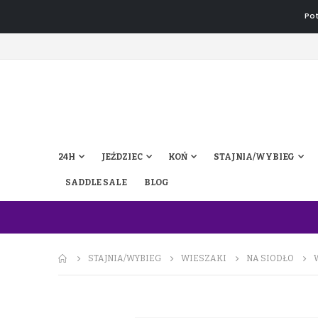
Pot
24H
JEŹDZIEC
KOŃ
STAJNIA/WYBIEG
SADDLE SALE
BLOG
STAJNIA/WYBIEG
WIESZAKI
NA SIODŁO