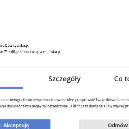
two@yorkpolska.pl
in 71-468,
jezdziectwo@yorkpolska.pl
Szczegóły
Co t
asze usługi, oferować spersonalizowane oferty i poprawiać Twoje doświadczenia.
woje doświadczenia mogą być ograniczone. Jeśli chcesz dowiedzieć się więcej, p
. Akceptuję
Odmów