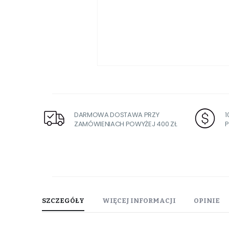
Przejdź
na
początek
galerii
DARMOWA DOSTAWA PRZY
ZAMÓWIENIACH POWYŻEJ 400 ZŁ
P
SZCZEGÓŁY
WIĘCEJ INFORMACJI
OPINIE