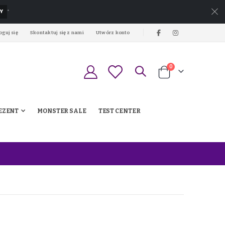
Y
*
oguj się
Skontaktuj się z nami
Utwórz konto
produkty
0
Koszyk
EZENT
MONSTER SALE
TEST CENTER