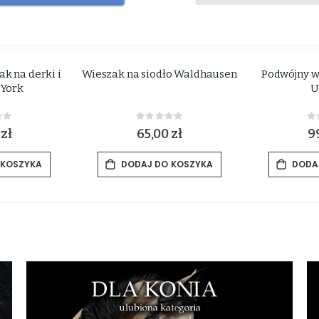
k na derki i
Wieszak na siodło Waldhausen
Podwójny w
 York
U
ing:
Rating:
0%
0
 zł
65,00 zł
99
 KOSZYKA
DODAJ DO KOSZYKA
DODA