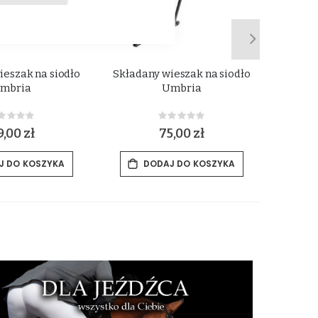
ieszak na siodło
Składany wieszak na siodło
Wieszak
mbria
Umbria
Rating:
Rating:
%
0%
,00 zł
75,00 zł
55
J DO KOSZYKA
DODAJ DO KOSZYKA