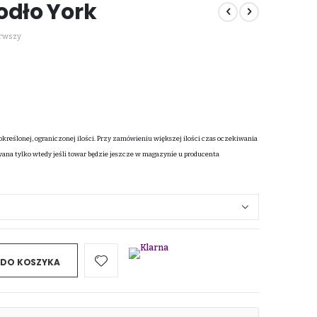
odło York
erwszy
określonej, ograniczonej ilości. Przy zamówieniu większej ilości czas oczekiwania
wana tylko wtedy jeśli towar będzie jeszcze w magazynie u producenta
 DO KOSZYKA