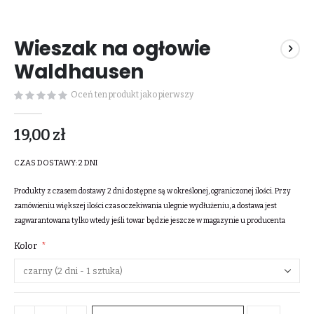
Przejdź
na
Wieszak na ogłowie
początek
galerii
Waldhausen
Oceń ten produkt jako pierwszy
19,00 zł
CZAS DOSTAWY:
2 DNI
Produkty z czasem dostawy 2 dni dostępne są w określonej, ograniczonej ilości. Przy
zamówieniu większej ilości czas oczekiwania ulegnie wydłużeniu, a dostawa jest
zagwarantowana tylko wtedy jeśli towar będzie jeszcze w magazynie u producenta
Kolor