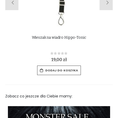
Przenośny wieszak na derki i czapraki York
Rating:
0%
49,00 zł
DODAJ DO KOSZYKA
Zobacz co jeszcze dla Ciebie mamy: