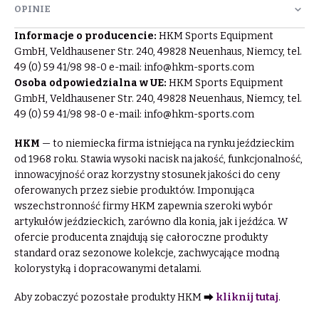
OPINIE
Informacje o producencie:
HKM Sports Equipment
GmbH, Veldhausener Str. 240, 49828 Neuenhaus, Niemcy, tel.
49 (0) 59 41/98 98-0 e-mail:
info@hkm-sports.com
Osoba odpowiedzialna w UE:
HKM Sports Equipment
GmbH, Veldhausener Str. 240, 49828 Neuenhaus, Niemcy, tel.
49 (0) 59 41/98 98-0 e-mail:
info@hkm-sports.com
HKM
— to niemiecka firma istniejąca na rynku jeździeckim
od 1968 roku. Stawia wysoki nacisk na jakość, funkcjonalność,
innowacyjność oraz korzystny stosunek jakości do ceny
oferowanych przez siebie produktów. Imponująca
wszechstronność firmy HKM zapewnia szeroki wybór
artykułów jeździeckich, zarówno dla konia, jak i jeźdźca. W
ofercie producenta znajdują się całoroczne produkty
standard oraz sezonowe kolekcje, zachwycające modną
kolorystyką i dopracowanymi detalami.
Aby zobaczyć pozostałe produkty HKM ⮕
kliknij tutaj
.