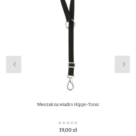
Przenośny wieszak na derki i czapraki York
Rating:
0%
49,00 zł