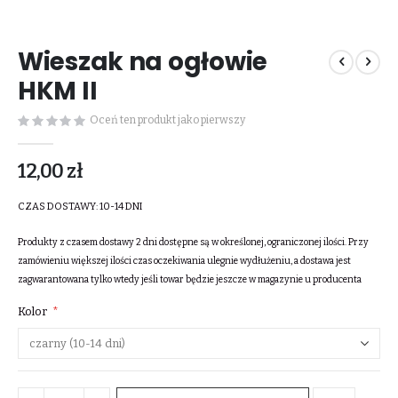
Przejdź
na
Wieszak na ogłowie
początek
galerii
HKM II
Oceń ten produkt jako pierwszy
12,00 zł
CZAS DOSTAWY:
10-14 DNI
Produkty z czasem dostawy 2 dni dostępne są w określonej, ograniczonej ilości. Przy
zamówieniu większej ilości czas oczekiwania ulegnie wydłużeniu, a dostawa jest
zagwarantowana tylko wtedy jeśli towar będzie jeszcze w magazynie u producenta
Kolor