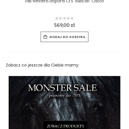
Pad Western Imports CFS "Rancho" Cream
Rating:
0%
569,00 zł
DODAJ DO KOSZYKA
Zobacz co jeszcze dla Ciebie mamy: