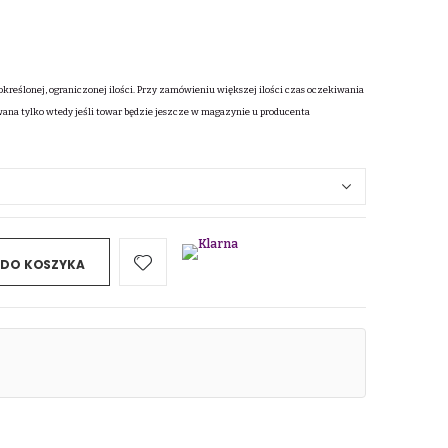
określonej, ograniczonej ilości. Przy zamówieniu większej ilości czas oczekiwania
wana tylko wtedy jeśli towar będzie jeszcze w magazynie u producenta
 DO KOSZYKA