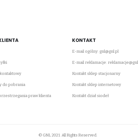
KLIENTA
KONTAKT
E-mail ogólny:
gnl@gnl.pl
yłki
E-mail reklamacje:
reklamacje@gnl
 kontaktowy
Kontakt sklep stacjonarny
 do pobrania
Kontakt sklep internetowy
 przestrzegania praw klienta
Kontakt dział siodeł
© GNL 2021. All Rights Reserved.