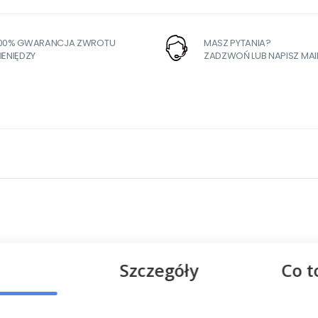
100% GWARANCJA ZWROTU
MASZ PYTANIA?
IENIĘDZY
ZADZWOŃ LUB NAPISZ MAI
Szczegóły
Co t
two@yorkpolska.pl
in 71-468,
jezdziectwo@yorkpolska.pl