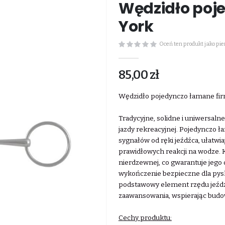
Wędzidło poj
York
Oceń ten produkt jako pi
85,00 zł
Wędzidło pojedynczo łamane fir
Tradycyjne, solidne i uniwersal
jazdy rekreacyjnej. Pojedynczo ł
sygnałów od ręki jeźdźca, ułatwia
prawidłowych reakcji na wodze. K
nierdzewnej, co gwarantuje jego
wykończenie bezpieczne dla pysk
podstawowy element rzędu jeździ
zaawansowania, wspierając budo
Cechy produktu: