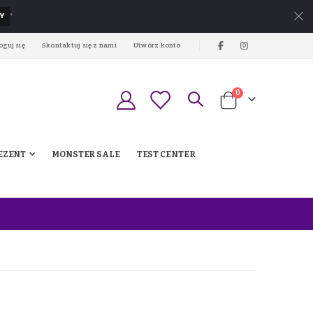
Y
*
oguj się
Skontaktuj się z nami
Utwórz konto
produkty
0
Koszyk
EZENT
MONSTER SALE
TEST CENTER