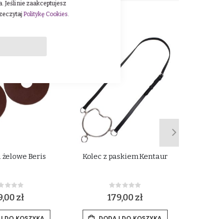
 Jeśli nie zaakceptujesz
rzeczytaj
Politykę Cookies
.
i żelowe Beris
Kolec z paskiem Kentaur
H
Rating:
Rating:
%
0%
,00 zł
179,00 zł
J DO KOSZYKA
DODAJ DO KOSZYKA