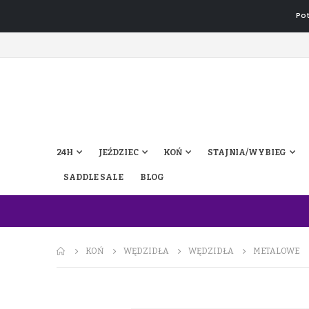
Pot
24H
JEŹDZIEC
KOŃ
STAJNIA/WYBIEG
SADDLE SALE
BLOG
KOŃ
WĘDZIDŁA
WĘDZIDŁA
METALOWE