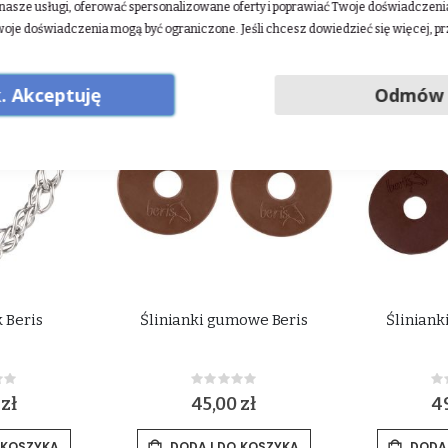
asze usługi, oferować spersonalizowane oferty i poprawiać Twoje doświadczenia.
woje doświadczenia mogą być ograniczone. Jeśli chcesz dowiedzieć się więcej, p
. Akceptuję
Odmów
 Beris
Ślinianki gumowe Beris
Śliniank
ing:
Rating:
0%
0
 zł
45,00 zł
49
 KOSZYKA
DODAJ DO KOSZYKA
DODA