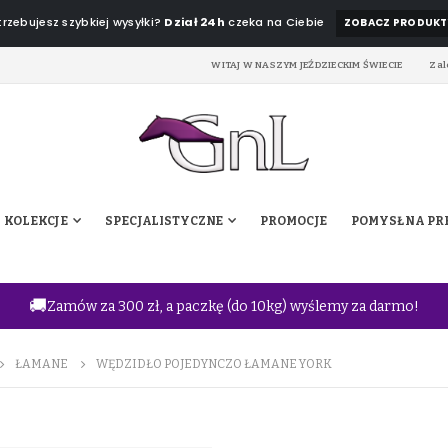
rzebujesz szybkiej wysyłki?
Dział 24h
czeka na Ciebie
ZOBACZ PRODUKT
WITAJ W NASZYM JEŹDZIECKIM ŚWIECIE
Zal
KOLEKCJE
SPECJALISTYCZNE
PROMOCJE
POMYSŁ NA PR
🚚
Zamów za 300 zł, a paczkę (do 10kg) wyślemy za darmo!
ŁAMANE
WĘDZIDŁO POJEDYNCZO ŁAMANE YORK