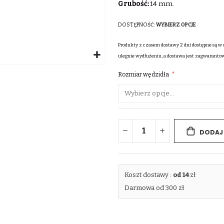
Grubość:
14 mm.
DOSTĘPNOŚĆ:
WYBIERZ OPCJE
Produkty z czasem dostawy 2 dni dostępne są w 
ulegnie wydłużeniu, a dostawa jest zagwaranto
Rozmiar wędzidła
DODAJ
Koszt dostawy :
od 14
zł
Darmowa od 300 zł