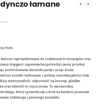
edynczo łamane
erwszy
my York.
ne kiełzno zaprojektowane do codziennych treningów oraz
amany ścięgierz zapewnia bezpośredni i jasny przekaz
jąc kontrolowanie kierunku jazdy i ucząc konia
iełzno zostało wykonane z pełnej, wysokiej jakości stali
 dużą wytrzymałość, odporność na korozję, gładkie
a oraz łatwość w czyszczeniu. To niezawodny,
eckiego, który sprawdzi się u koni na każdym poziomie
wanie stabilnego i pewnego kontaktu.