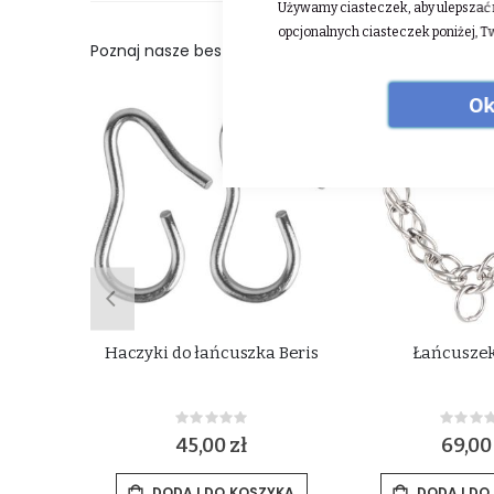
Używamy ciasteczek, aby ulepszać n
opcjonalnych ciasteczek poniżej, T
Poznaj nasze bestsellery:
Ok
R
Haczyki do łańcuszka Beris
Łańcuszek
Rating:
Rat
0%
0%
zł
45,00 zł
69,00
ZYKA
DODAJ DO KOSZYKA
DODAJ DO