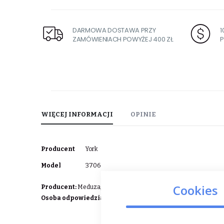
DARMOWA DOSTAWA PRZY
ZAMÓWIENIACH POWYŻEJ 400 ZŁ
P
WIĘCEJ INFORMACJI
OPINIE
Więcej
Producent
York
informacji
Model
3706
Cookies
Producent:
Meduza, ul. Sosnowa 6E, Szczecin 71-468,
jezdziec
Osoba odpowiedzialna w UE:
Meduza, ul. Sosnowa 6E, Szczec