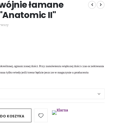
wójnie łamane
"Anatomic II"
erwszy
określonej, ograniczonej ilości. Przy zamówieniu większej ilości czas oczekiwania
wana tylko wtedy jeśli towar będzie jeszcze w magazynie u producenta
 DO KOSZYKA