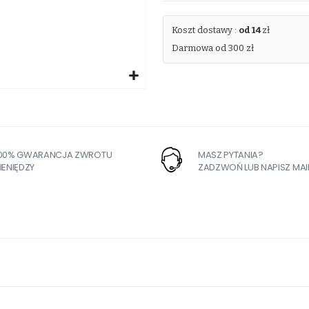
Koszt dostawy :
od 14
zł
Darmowa od 300 zł
100% GWARANCJA ZWROTU
MASZ PYTANIA?
IENIĘDZY
ZADZWOŃ LUB NAPISZ MAI