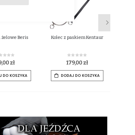
i żelowe Beris
Kolec z paskiem Kentaur
H
Rating:
Rating:
%
0%
,00 zł
179,00 zł
J DO KOSZYKA
DODAJ DO KOSZYKA