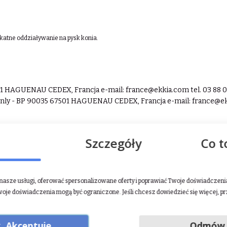
ikatne oddziaływanie na pysk konia.
7501 HAGUENAU CEDEX, Francja e-mail:
france@ekkia.com
tel. 03 88 
ranly - BP 90035 67501 HAGUENAU CEDEX, Francja e-mail:
france@e
Szczegóły
Co t
asze usługi, oferować spersonalizowane oferty i poprawiać Twoje doświadczenia.
woje doświadczenia mogą być ograniczone. Jeśli chcesz dowiedzieć się więcej, p
. Akceptuję
Odmów