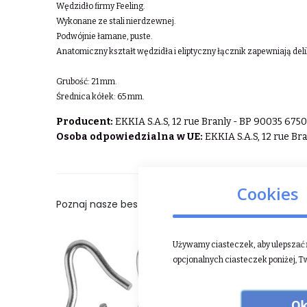
Wędzidło firmy Feeling.
Wykonane ze stali nierdzewnej.
Podwójnie łamane, puste.
Anatomiczny kształt wędzidła i eliptyczny łącznik zapewniają del
Grubość: 21 mm.
Średnica kółek: 65 mm.
Producent:
EKKIA S.A.S, 12 rue Branly - BP 90035 6
Osoba odpowiedzialna w UE:
EKKIA S.A.S, 12 rue B
Cookies
Poznaj nasze bestsellery:
Używamy ciasteczek, aby ulepszać n
opcjonalnych ciasteczek poniżej, T
Ok