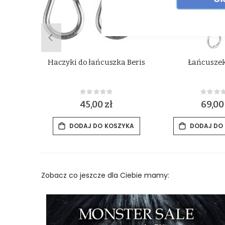
R
Haczyki do łańcuszka Beris
Łańcuszek
Rating:
Rat
0%
0%
zł
45,00 zł
69,00
ZYKA
DODAJ DO KOSZYKA
DODAJ DO
Zobacz co jeszcze dla Ciebie mamy: