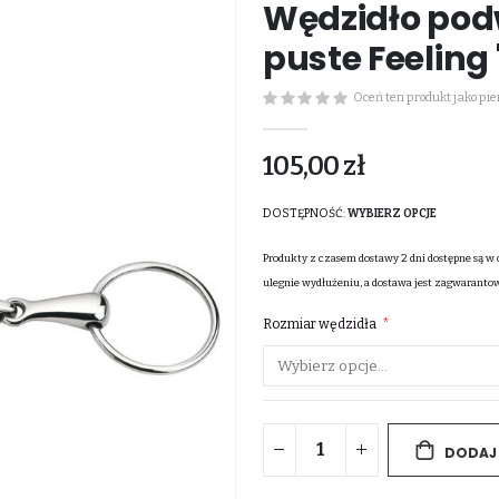
Wędzidło pod
puste Feeling 
Oceń ten produkt jako pi
105,00 zł
DOSTĘPNOŚĆ:
WYBIERZ OPCJE
Produkty z czasem dostawy 2 dni dostępne są w 
ulegnie wydłużeniu, a dostawa jest zagwaranto
Rozmiar wędzidła
DODAJ