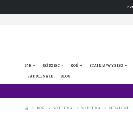
Pot
24H
JEŹDZIEC
KOŃ
STAJNIA/WYBIEG
SADDLE SALE
BLOG
KOŃ
WĘDZIDŁA
WĘDZIDŁA
METALOWE