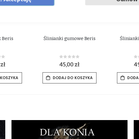
 Beris
Ślinianki gumowe Beris
Śliniank
ing:
Rating:
0%
0
 zł
45,00 zł
49
 KOSZYKA
DODAJ DO KOSZYKA
DODA