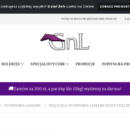
rzebujesz szybkiej wysyłki?
Dział 24h
czeka na Ciebie
ZOBACZ PRODUKT
WITAJ W NASZYM JEŹDZIECKIM ŚWIECIE
Zal
KOLEKCJE
SPECJALISTYCZNE
PROMOCJE
POMYSŁ NA PR
🚚
Zamów za 300 zł, a paczkę (do 10kg) wyślemy za darmo!
PODWÓJNIE ŁAMANE
WĘDZIDŁO PODWÓJNIE ŁAMANE PUSTE FEELING