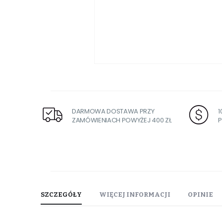
Przejdź
na
początek
galerii
DARMOWA DOSTAWA PRZY
ZAMÓWIENIACH POWYŻEJ 400 ZŁ
P
SZCZEGÓŁY
WIĘCEJ INFORMACJI
OPINIE