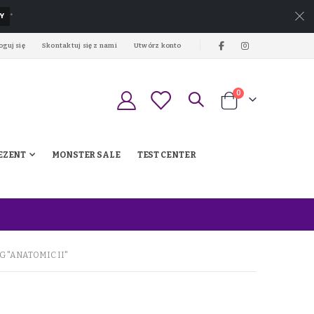
Y
*
oguj się
Skontaktuj się z nami
Utwórz konto
produkty
0
Koszyk
EZENT
MONSTER SALE
TEST CENTER
 "ANATOMIC II"