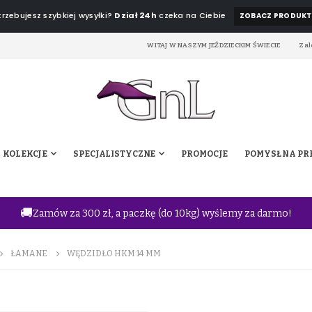
rzebujesz szybkiej wysyłki?
Dział 24h
czeka na Ciebie
ZOBACZ PRODUKT
WITAJ W NASZYM JEŹDZIECKIM ŚWIECIE
Zal
KOLEKCJE
SPECJALISTYCZNE
PROMOCJE
POMYSŁ NA PR
🚚
Zamów za 300 zł, a paczkę (do 10kg) wyślemy za darmo!
ŁAMANE
WĘDZIDŁO HKM 14 MM