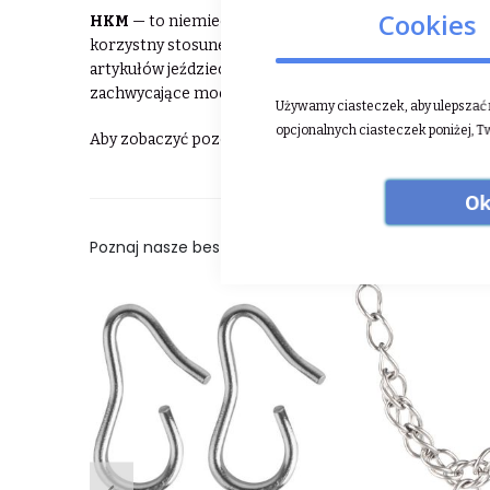
Cookies
HKM
— to niemiecka firma istniejąca na rynku jeździe
korzystny stosunek jakości do ceny oferowanych prz
artykułów jeździeckich, zarówno dla konia, jak i jeźdź
zachwycające modną kolorystyką i dopracowanymi det
Używamy ciasteczek, aby ulepszać n
opcjonalnych ciasteczek poniżej, T
Aby zobaczyć pozostałe produkty HKM ⮕
kliknij tuta
Ok
Poznaj nasze bestsellery: