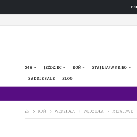
Pot
24H
JEŹDZIEC
KOŃ
STAJNIA/WYBIEG
SADDLE SALE
BLOG
KOŃ
WĘDZIDŁA
WĘDZIDŁA
METALOWE