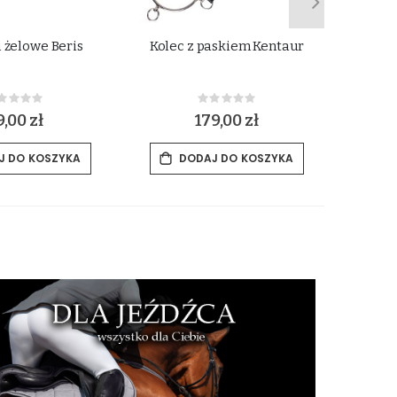
i żelowe Beris
Kolec z paskiem Kentaur
H
Rating:
Rating:
%
0%
,00 zł
179,00 zł
J DO KOSZYKA
DODAJ DO KOSZYKA