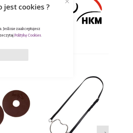
o jest cookies ?
 innowacyjność oraz
wnia szeroki wybór
 oraz sezonowe kolekcje,
 Jeśli nie zaakceptujesz
rzeczytaj
Politykę Cookies
.