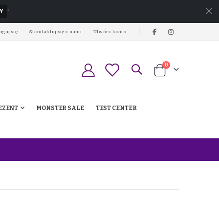
Y
*
oguj się
Skontaktuj się z nami
Utwórz konto
produkty
0
Koszyk
EZENT
MONSTER SALE
TEST CENTER