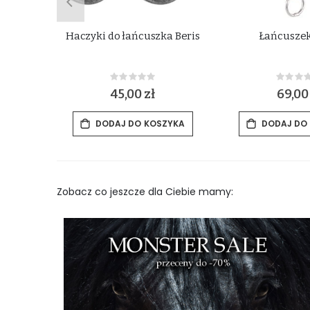
R
Haczyki do łańcuszka Beris
Łańcuszek
Rating:
Rat
0%
0%
zł
45,00 zł
69,00
ZYKA
DODAJ DO KOSZYKA
DODAJ DO
Zobacz co jeszcze dla Ciebie mamy: