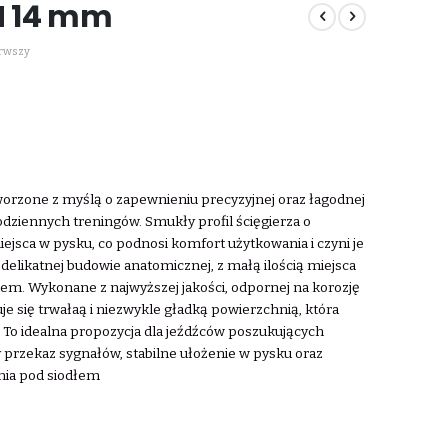
M 14 mm
erwszy
tworzone z myślą o zapewnieniu precyzyjnej oraz łagodnej
odziennych treningów.
Smukły profil ścięgierza o
jsca w pysku, co podnosi komfort użytkowania i czyni je
elikatnej budowie anatomicznej, z małą ilością miejsca
iem.
Wykonane z najwyższej jakości, odpornej na korozję
je się trwałaą i niezwykle gładką powierzchnią, która
To idealna propozycja dla jeźdźców poszukujących
 przekaz sygnałów, stabilne ułożenie w pysku oraz
onia pod siodłem