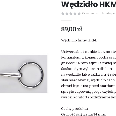
Wędzidło HK
Oceń ten produkt jako pi
89,00 zł
Wędzidło firmy HKM.
Uniwersalne i cienkie kiełzno s
komunikacji z koniem podczas c
grubości 14 mm zajmuje mniej mie
doskonałym wyborem dla koni o d
na wędzidło lub wrażliwym język
stali nierdzewnej, wędzidło cechu
chroni kąciki ust przed otarciami.
sprzętu zapewniającego czytelny
wysoki komfort i rozluźnienie k
Cechy produktu:
Grubość ścięgierza 14 mm.