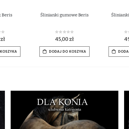
 Beris
Ślinianki gumowe Beris
Śliniank
ing:
Rating:
0%
0
 zł
45,00 zł
49
 KOSZYKA
DODAJ DO KOSZYKA
DODA