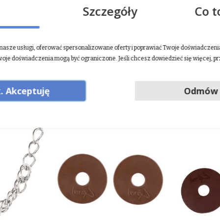
Szczegóły
Co t
ckim od 1968 roku. Stawia wysoki nacisk na jakość, funkcjonalność,
ez siebie produktów. Imponująca wszechstronność firmy HKM zape
ca. W ofercie producenta znajdują się całoroczne produkty standard
alami.
asze usługi, oferować spersonalizowane oferty i poprawiać Twoje doświadczenia.
woje doświadczenia mogą być ograniczone. Jeśli chcesz dowiedzieć się więcej, p
j
.
. Akceptuję
Odmów