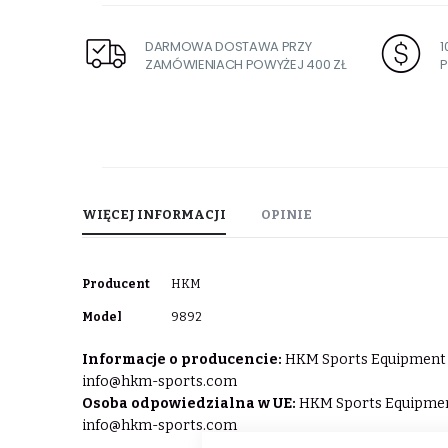
DARMOWA DOSTAWA PRZY
ZAMÓWIENIACH POWYŻEJ 400 ZŁ
P
WIĘCEJ INFORMACJI
OPINIE
Więcej
Producent
HKM
informacji
Model
9892
Informacje o producencie:
HKM Sports Equipment Gm
info@hkm-sports.com
Osoba odpowiedzialna w UE:
HKM Sports Equipment 
info@hkm-sports.com