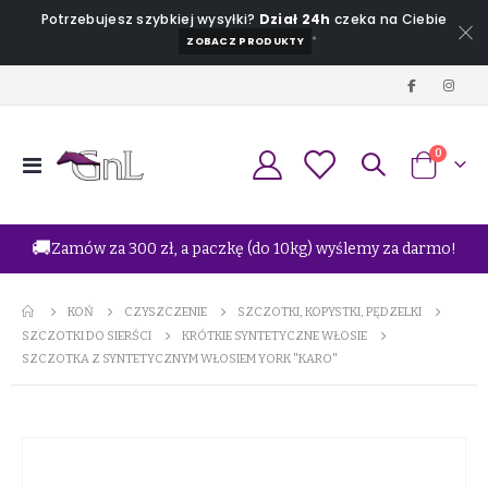
Potrzebujesz szybkiej wysyłki?
Dział 24h
czeka na Ciebie
*
ZOBACZ PRODUKTY
produkt
0
Przełącznik
Koszyk
Nav
🚚
Zamów za 300 zł, a paczkę (do 10kg) wyślemy za darmo!
KOŃ
CZYSZCZENIE
SZCZOTKI, KOPYSTKI, PĘDZELKI
SZCZOTKI DO SIERŚCI
KRÓTKIE SYNTETYCZNE WŁOSIE
SZCZOTKA Z SYNTETYCZNYM WŁOSIEM YORK "KARO"
Przejdź
na