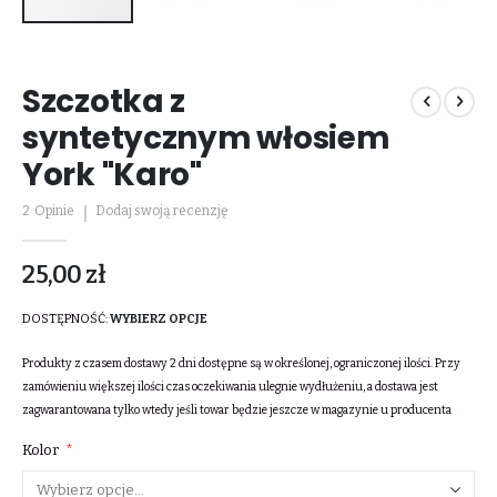
Przejdź
na
Szczotka z
początek
galerii
syntetycznym włosiem
York "Karo"
2
Opinie
Dodaj swoją recenzję
25,00 zł
DOSTĘPNOŚĆ:
WYBIERZ OPCJE
Produkty z czasem dostawy 2 dni dostępne są w określonej, ograniczonej ilości. Przy
zamówieniu większej ilości czas oczekiwania ulegnie wydłużeniu, a dostawa jest
zagwarantowana tylko wtedy jeśli towar będzie jeszcze w magazynie u producenta
Kolor