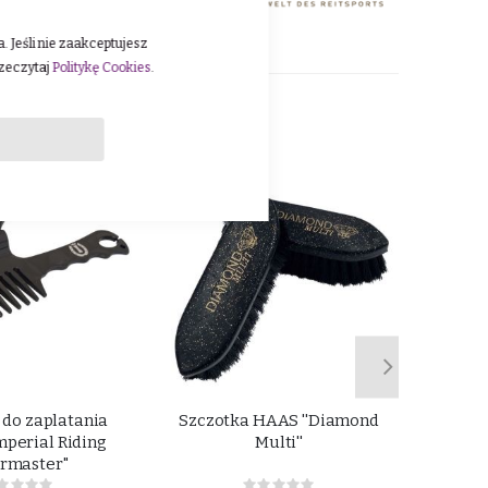
 Jeśli nie zaakceptujesz
rzeczytaj
Politykę Cookies
.
 do zaplatania
Szczotka HAAS ''Diamond
mperial Riding
Multi''
irmaster"