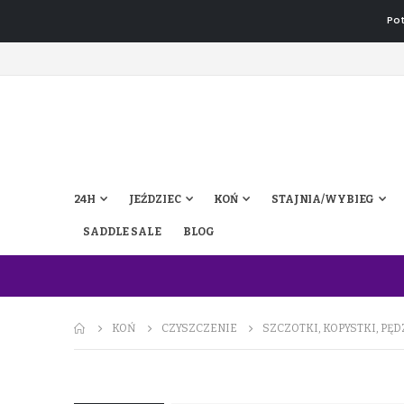
Pot
24H
JEŹDZIEC
KOŃ
STAJNIA/WYBIEG
SADDLE SALE
BLOG
KOŃ
CZYSZCZENIE
SZCZOTKI, KOPYSTKI, PĘD