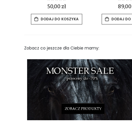
Rating:
Rat
0%
0%
50,00 zł
89,00
ZYKA
DODAJ DO KOSZYKA
DODAJ DO
Zobacz co jeszcze dla Ciebie mamy: