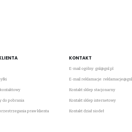
KLIENTA
KONTAKT
E-mail ogólny:
gnl@gnl.pl
yłki
E-mail reklamacje:
reklamacje@gnl
 kontaktowy
Kontakt sklep stacjonarny
 do pobrania
Kontakt sklep internetowy
 przestrzegania praw klienta
Kontakt dział siodeł