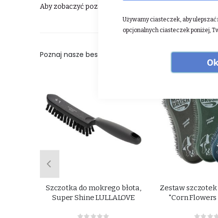
Aby zobaczyć pozostałe produkty Waldhausen ⮕
klikn
Używamy ciasteczek, aby ulepszać n
opcjonalnych ciasteczek poniżej, T
Poznaj nasze bestsellery:
Ok
relaksu
Szczotka do mokrego błota,
Zestaw szczotek
Shine
Super Shine LULLALOVE
"Corn Flowers