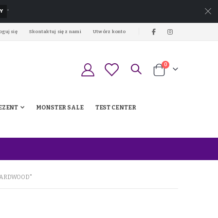
Y
*
oguj się
Skontaktuj się z nami
Utwórz konto
produkty
0
Koszyk
EZENT
MONSTER SALE
TEST CENTER
HARDWOOD"