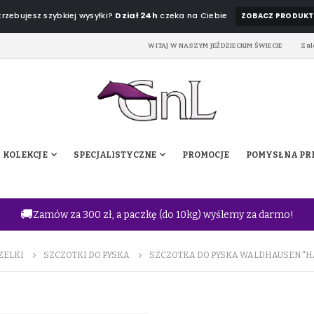
rzebujesz szybkiej wysyłki?
Dział 24h
czeka na Ciebie
ZOBACZ PRODUKT
WITAJ W NASZYM JEŹDZIECKIM ŚWIECIE
Zal
KOLEKCJE
SPECJALISTYCZNE
PROMOCJE
POMYSŁ NA PR
🚚
Zamów za 300 zł, a paczkę (do 10kg) wyślemy za darmo!
ZELKI
SZCZOTKI DO PYSKA
SZCZOTKA DO PYSKA WALDHAUSEN "