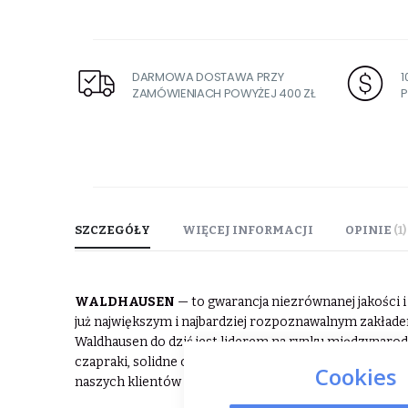
DARMOWA DOSTAWA PRZY
ZAMÓWIENIACH POWYŻEJ 400 ZŁ
P
SZCZEGÓŁY
WIĘCEJ INFORMACJI
OPINIE
1
WALDHAUSEN
— to gwarancja niezrównanej jakości i 
już największym i najbardziej rozpoznawalnym zakład
Waldhausen do dziś jest liderem na rynku międzynaro
czapraki, solidne ochraniacze, a także modną odzież do
Cookies
naszych klientów marką.