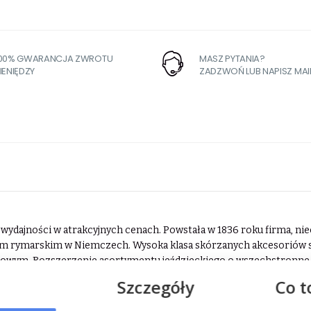
100% GWARANCJA ZWROTU
MASZ PYTANIA?
IENIĘDZY
ZADZWOŃ LUB NAPISZ MAI
wydajności w atrakcyjnych cenach. Powstała w 1836 roku firma, niec
em rymarskim w Niemczech. Wysoka klasa skórzanych akcesoriów s
dowym. Rozszerzenie asortymentu jeździeckiego o wszechstronne d
 jazdy konnej sprawia, że Waldhausen jest wciąż bardzo lubianą i c
Szczegóły
Co t