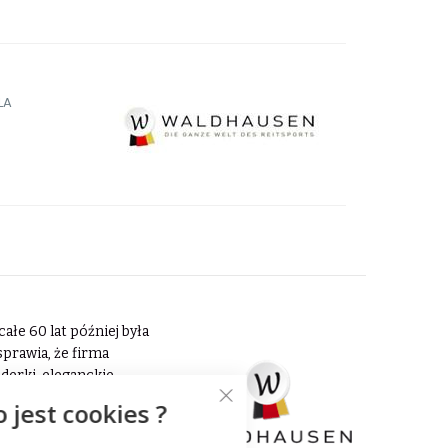
LA
ałe 60 lat później była
prawia, że firma
erki, eleganckie
zęsto wybieraną przez
o jest cookies ?