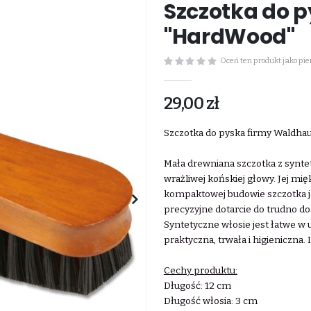
Szczotka do 
"HardWood"
Oceń ten produkt jako pi
29,00 zł
Szczotka do pyska firmy Waldha
Mała drewniana szczotka z synt
wrażliwej końskiej głowy. Jej mię
kompaktowej budowie szczotka jes
precyzyjne dotarcie do trudno dos
Syntetyczne włosie jest łatwe w u
praktyczna, trwała i higieniczna. 
Cechy produktu:
Długość: 12 cm
Długość włosia: 3 cm