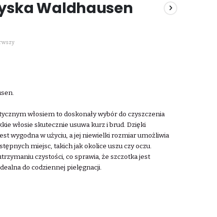
pyska Waldhausen
erwszy
usen.
etycznym włosiem to doskonały wybór do czyszczenia
kkie włosie skutecznie usuwa kurz i brud. Dzięki
t wygodna w użyciu, a jej niewielki rozmiar umożliwia
tępnych miejsc, takich jak okolice uszu czy oczu.
trzymaniu czystości, co sprawia, że szczotka jest
Idealna do codziennej pielęgnacji.