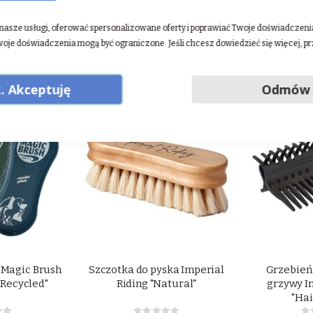
ij tutaj
.
asze usługi, oferować spersonalizowane oferty i poprawiać Twoje doświadczenia.
woje doświadczenia mogą być ograniczone. Jeśli chcesz dowiedzieć się więcej, p
. Akceptuję
Odmów
 Magic Brush
Szczotka do pyska Imperial
Grzebień
 Recycled"
Riding "Natural"
grzywy I
"Ha