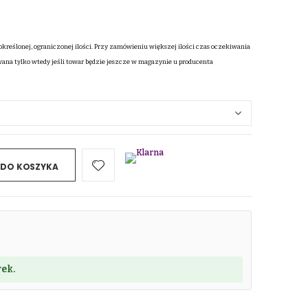
określonej, ograniczonej ilości. Przy zamówieniu większej ilości czas oczekiwania
wana tylko wtedy jeśli towar będzie jeszcze w magazynie u producenta
 DO KOSZYKA
ek.