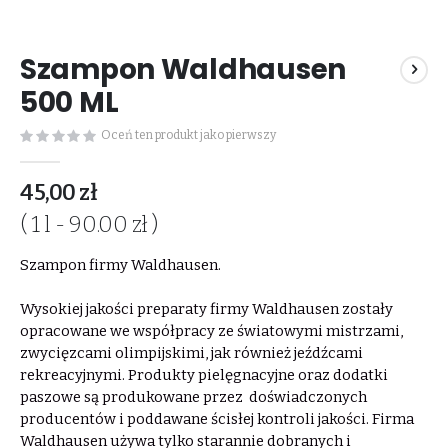
Przejdź
na
Szampon Waldhausen
początek
galerii
500 ML
Oceń ten produkt jako pierwszy
45,00 zł
( 1 l - 90.00 zł )
Szampon firmy Waldhausen.
Wysokiej jakości preparaty firmy Waldhausen zostały
opracowane we współpracy ze światowymi mistrzami,
zwycięzcami olimpijskimi, jak również jeźdźcami
rekreacyjnymi. Produkty pielęgnacyjne oraz dodatki
paszowe są produkowane przez doświadczonych
producentów i poddawane ścisłej kontroli jakości. Firma
Waldhausen używa tylko starannie dobranych i