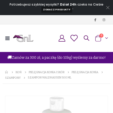
Potrzebujesz szybkiej wysyłki?
Dział 24h
czeka na Ciebie
*
ZOBACZ PRODUKTY
produkt
0
Przełącznik
Koszyk
Nav
🚚
Zamów za 300 zł, a paczkę (do 10kg) wyślemy za darmo!
KOŃ
PIELĘGNACJA KONIA I SKÓR
PIELĘGNACJA KONIA
SZAMPON WALDHAUSEN 500 ML
SZAMPONY
Przejdź
na
koniec