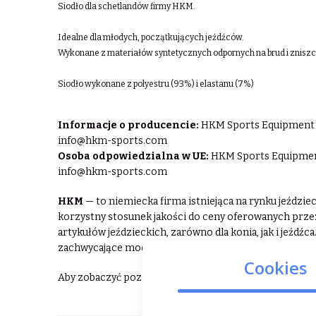
Siodło dla schetlandów firmy HKM.
Idealne dla młodych, początkujących jeźdźców.
Wykonane z materiałów syntetycznych odpornych na brud i zniszc
Siodło wykonane z polyestru (93%) i elastanu (7%)
Informacje o producencie:
HKM Sports Equipment Gm
info@hkm-sports.com
Osoba odpowiedzialna w UE:
HKM Sports Equipment 
info@hkm-sports.com
HKM
— to niemiecka firma istniejąca na rynku jeździe
korzystny stosunek jakości do ceny oferowanych prz
artykułów jeździeckich, zarówno dla konia, jak i jeźdź
zachwycające modną kolorystyką i dopracowanymi det
Cookies
Aby zobaczyć pozostałe produkty HKM ⮕
kliknij tuta