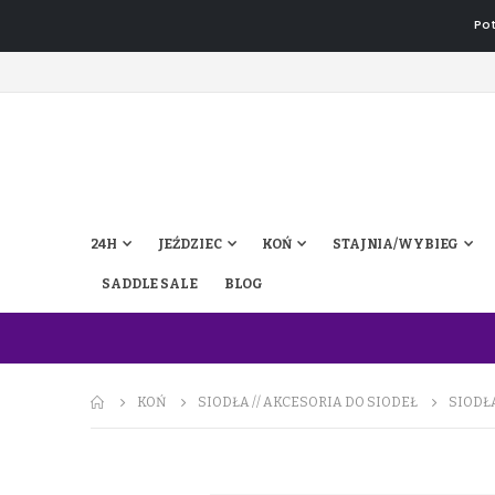
Pot
24H
JEŹDZIEC
KOŃ
STAJNIA/WYBIEG
SADDLE SALE
BLOG
KOŃ
SIODŁA // AKCESORIA DO SIODEŁ
SIODŁ