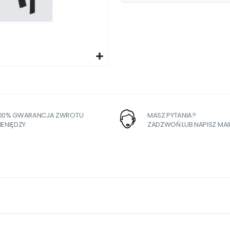
100% GWARANCJA ZWROTU
MASZ PYTANIA?
IENIĘDZY
ZADZWOŃ LUB NAPISZ MAI