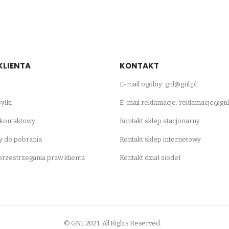
KLIENTA
KONTAKT
E-mail ogólny:
gnl@gnl.pl
yłki
E-mail reklamacje:
reklamacje@gnl
 kontaktowy
Kontakt sklep stacjonarny
 do pobrania
Kontakt sklep internetowy
 przestrzegania praw klienta
Kontakt dział siodeł
© GNL 2021. All Rights Reserved.