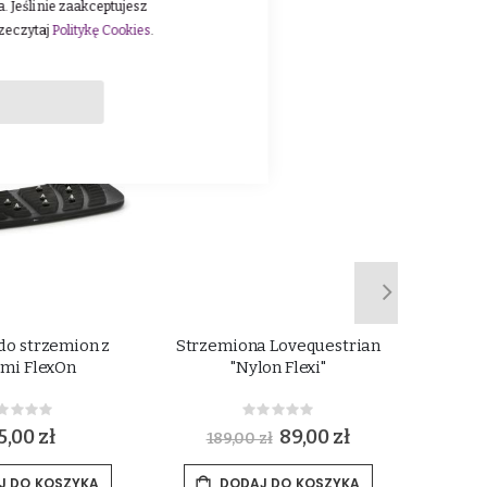
 Jeśli nie zaakceptujesz
rzeczytaj
Politykę Cookies
.
-53%
do strzemion z
Strzemiona Lovequestrian
Zapaso
ami FlexOn
"Nylon Flexi"
Rating:
Rating:
%
0%
5,00 zł
S
89,00 zł
189,00 zł
p
e
c
J DO KOSZYKA
DODAJ DO KOSZYKA
i