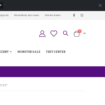
Y
*
oguj się
Skontaktuj się z nami
Utwórz konto
produkty
0
Koszyk
EZENT
MONSTER SALE
TEST CENTER
RTER"