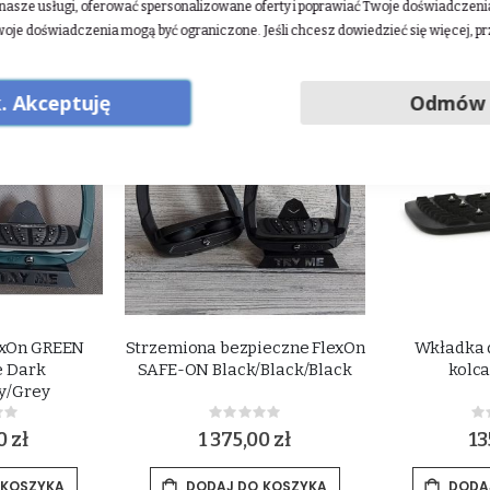
asze usługi, oferować spersonalizowane oferty i poprawiać Twoje doświadczenia.
woje doświadczenia mogą być ograniczone. Jeśli chcesz dowiedzieć się więcej, p
. Akceptuję
Odmów
exOn GREEN
Strzemiona bezpieczne FlexOn
Wkładka 
e Dark
SAFE-ON Black/Black/Black
kolc
y/Grey
ing:
Rating:
0%
0
0 zł
1 375,00 zł
13
 KOSZYKA
DODAJ DO KOSZYKA
DODA