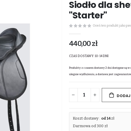
Siodło dla s
"Starter"
Oceń ten produkt jako pi
440,00 zł
CZAS DOSTAWY:
10-14 DNI
Produkty z czasem dostawy 2 dni dostępne są w 
ulegnie wydłużeniu, a dostawa jest zagwaranto
DODAJ
Koszt dostawy :
od 14
zł
Darmowa od 300 zł