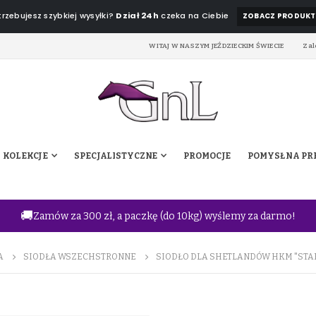
rzebujesz szybkiej wysyłki?
Dział 24h
czeka na Ciebie
ZOBACZ PRODUKT
WITAJ W NASZYM JEŹDZIECKIM ŚWIECIE
Zal
KOLEKCJE
SPECJALISTYCZNE
PROMOCJE
POMYSŁ NA PR
🚚
Zamów za 300 zł, a paczkę (do 10kg) wyślemy za darmo!
A
SIODŁA WSZECHSTRONNE
SIODŁO DLA SHETLANDÓW HKM "STA