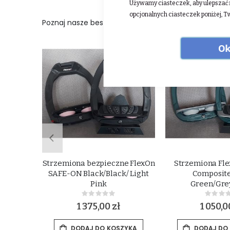
Używamy ciasteczek, aby ulepszać n
opcjonalnych ciasteczek poniżej, T
Poznaj nasze bestsellery:
Ok
 GREEN
Strzemiona bezpieczne FlexOn
Strzemiona Fl
ck/Pink
SAFE-ON Black/Black/ Light
Composit
Pink
Green/Gre
Rating:
Rat
0%
0%
1 375,00 zł
1 050,0
ZYKA
DODAJ DO KOSZYKA
DODAJ DO