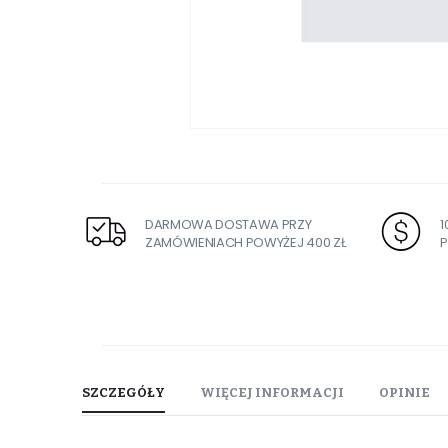
Przejdź
na
początek
galerii
DARMOWA DOSTAWA PRZY
ZAMÓWIENIACH POWYŻEJ 400 ZŁ
P
SZCZEGÓŁY
WIĘCEJ INFORMACJI
OPINIE