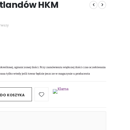
hetlandów HKM
erwszy
określonej, ograniczonej ilości. Przy zamówieniu większej ilości czas oczekiwania
wana tylko wtedy jeśli towar będzie jeszcze w magazynie u producenta
 DO KOSZYKA