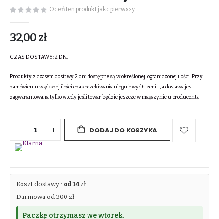
Oceń ten produkt jako pierwszy
32,00 zł
CZAS DOSTAWY:
2 DNI
Produkty z czasem dostawy 2 dni dostępne są w określonej, ograniczonej ilości. Przy
zamówieniu większej ilości czas oczekiwania ulegnie wydłużeniu, a dostawa jest
zagwarantowana tylko wtedy jeśli towar będzie jeszcze w magazynie u producenta
DODAJ DO KOSZYKA
Koszt dostawy :
od 14
zł
Darmowa od 300 zł
Paczkę otrzymasz we wtorek.