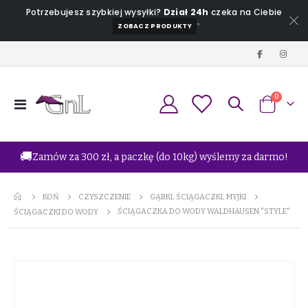
Potrzebujesz szybkiej wysyłki?
Dział 24h
czeka na Ciebie
*
ZOBACZ PRODUKTY
produkt
0
Przełącznik
Koszyk
Nav
🚚
Zamów za 300 zł, a paczkę (do 10kg) wyślemy za darmo!
KOŃ
CZYSZCZENIE
GĄBKI, ŚCIĄGACZKI, MYJKI
ŚCIĄGACZKA DO WODY WALDHAUSEN "STYLE"
ŚCIĄGACZKI DO WODY
Przejdź
na
koniec