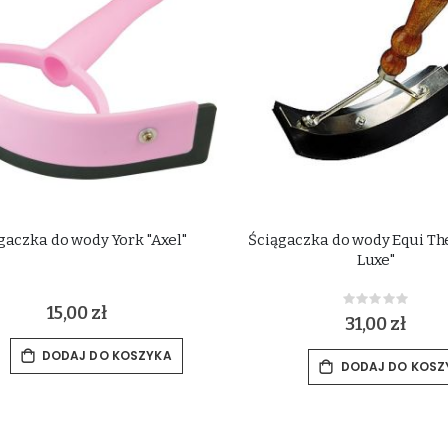
gaczka do wody York "Axel"
Ściągaczka do wody Equi T
Luxe"
Rating:
15,00 zł
0%
31,00 zł
DODAJ DO KOSZYKA
DODAJ DO KOSZ