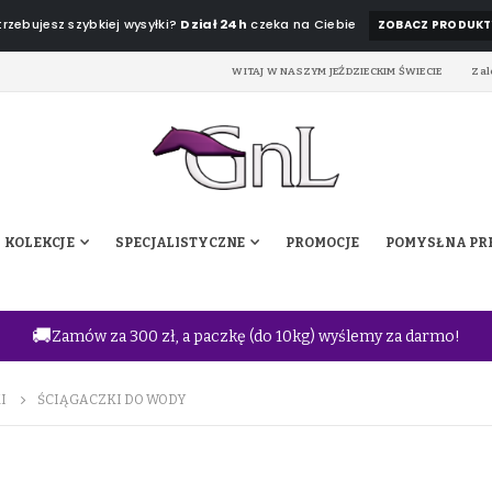
rzebujesz szybkiej wysyłki?
Dział 24h
czeka na Ciebie
ZOBACZ PRODUKT
WITAJ W NASZYM JEŹDZIECKIM ŚWIECIE
Zal
KOLEKCJE
SPECJALISTYCZNE
PROMOCJE
POMYSŁ NA PR
🚚
Zamów za 300 zł, a paczkę (do 10kg) wyślemy za darmo!
I
ŚCIĄGACZKI DO WODY