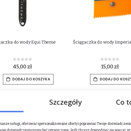
gaczka do wody Equi Theme
Ściągaczka do wody Imperia
Rating:
Rating:
0%
0%
45,00 zł
15,00 zł
DODAJ DO KOSZYKA
DODAJ DO KOSZ
Szczegóły
Co t
asze usługi, oferować spersonalizowane oferty i poprawiać Twoje doświadczenia.
woje doświadczenia mogą być ograniczone. Jeśli chcesz dowiedzieć się więcej, p