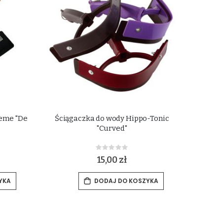
heme "De
Ściągaczka do wody Hippo-Tonic
"Curved"
Rating:
0%
15,00 zł
YKA
DODAJ DO KOSZYKA