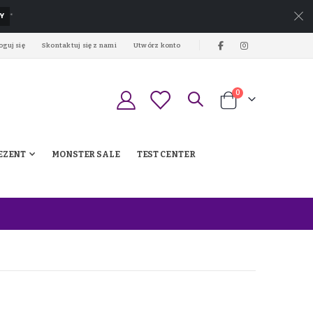
Y
*
oguj się
Skontaktuj się z nami
Utwórz konto
produkty
0
Koszyk
EZENT
MONSTER SALE
TEST CENTER