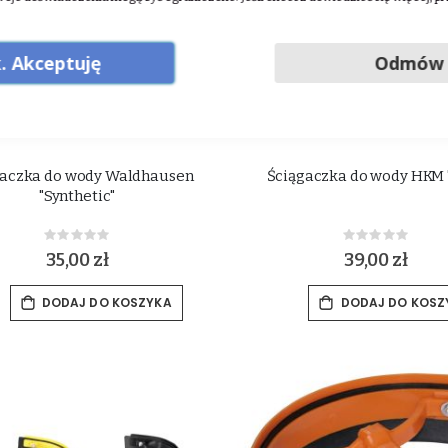
. Akceptuję
Odmów
gaczka do wody Waldhausen
Ściągaczka do wody HKM "
"Synthetic"
Rating:
Rating:
0%
0%
35,00 zł
39,00 zł
DODAJ DO KOSZYKA
DODAJ DO KOSZ