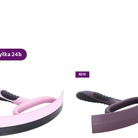
yłka 24h
NEW