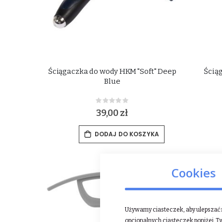
Ściągaczka do wody HKM "Soft" Deep
Ścią
Blue
Rating:
0%
39,00 zł
DODAJ DO KOSZYKA
Cookies
Używamy ciasteczek, aby ulepszać n
opcjonalnych ciasteczek poniżej, T