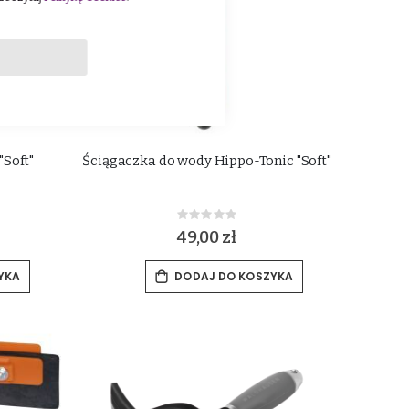
Soft"
Ściągaczka do wody Hippo-Tonic "Soft"
Rating:
0%
49,00 zł
YKA
DODAJ DO KOSZYKA