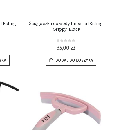
l Riding
Ściągaczka do wody Imperial Riding
"Grippy" Black
Rating:
0%
35,00 zł
YKA
DODAJ DO KOSZYKA