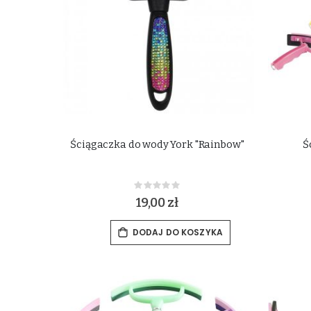
Ściągaczka do wody York "Rainbow"
Ś
Rating:
0%
19,00 zł
DODAJ DO KOSZYKA