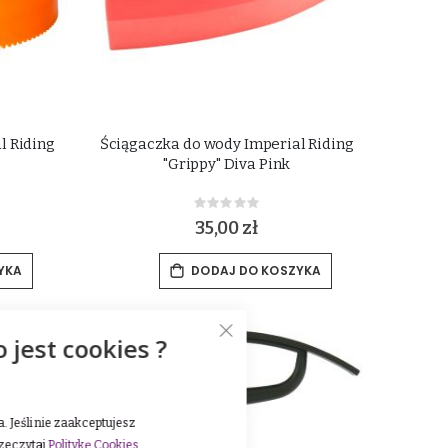
l Riding
Ściągaczka do wody Imperial Riding
"Grippy" Diva Pink
Rating:
0%
35,00 zł
YKA
DODAJ DO KOSZYKA
o jest cookies ?
 Jeśli nie zaakceptujesz
rzeczytaj
Politykę Cookies
.