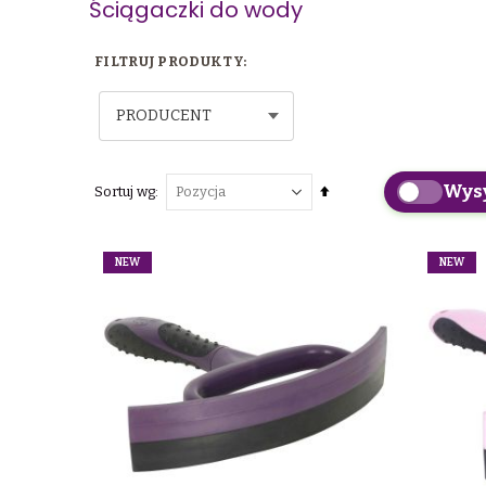
Ściągaczki do wody
PRODUCENT
Wys
Ustaw
Sortuj wg
kierunek
malejący
NEW
NEW