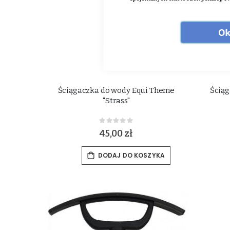
Ok
Ściągaczka do wody Equi Theme
Ścią
"Strass"
Rating:
0%
45,00 zł
DODAJ DO KOSZYKA