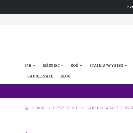
Pot
24H
JEŹDZIEC
KOŃ
STAJNIA/WYBIEG
SADDLE SALE
BLOG
KOŃ
CZYSZCZENIE
GĄBKI, ŚCIĄGACZKI, MYJK