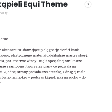
ąpieli Equi Theme
erwszy
Theme.
e akcesorium ułatwiające pielęgnację sierści konia
iego, elastycznego materiału delikatnie masuje skórę,
a, pot i martwe włosy. Dzięki specjalnej strukturze
nie szamponu i tworzenie piany, co pozwala na
i. Z jednej strony posiada szczoteczkę, z drugiej małe
ówno na mokro – podczas kąpieli, jak i na sucho – do
.