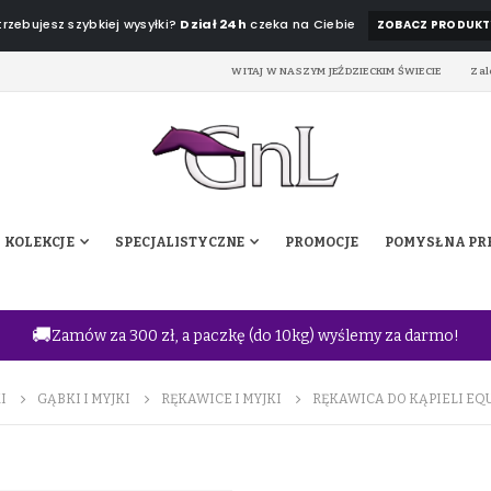
rzebujesz szybkiej wysyłki?
Dział 24h
czeka na Ciebie
ZOBACZ PRODUKT
WITAJ W NASZYM JEŹDZIECKIM ŚWIECIE
Zal
KOLEKCJE
SPECJALISTYCZNE
PROMOCJE
POMYSŁ NA PR
🚚
Zamów za 300 zł, a paczkę (do 10kg) wyślemy za darmo!
I
GĄBKI I MYJKI
RĘKAWICE I MYJKI
RĘKAWICA DO KĄPIELI EQ