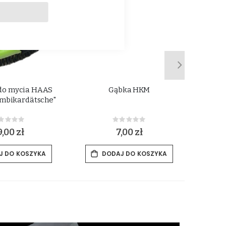
do mycia HAAS
Gąbka HKM
Rękaw
mbikardätsche"
Wal
Rating:
Rating:
%
0%
9,00 zł
7,00 zł
J DO KOSZYKA
DODAJ DO KOSZYKA