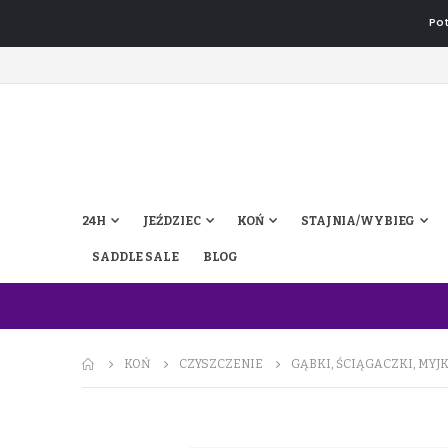
Pot
24H
JEŹDZIEC
KOŃ
STAJNIA/WYBIEG
SADDLE SALE
BLOG
KOŃ
CZYSZCZENIE
GĄBKI, ŚCIĄGACZKI, MYJK