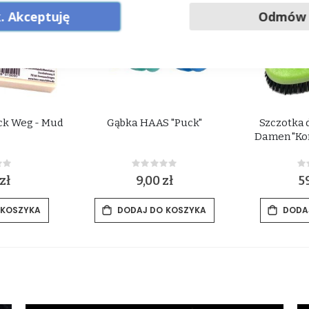
. Akceptuję
Odmów
ck Weg - Mud
Gąbka HAAS "Puck"
Szczotka 
"
Damen "Ko
ing:
Rating:
0%
0
zł
9,00 zł
5
 KOSZYKA
DODAJ DO KOSZYKA
DODA