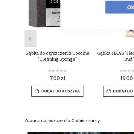
Ok
ąca do
Gąbka do czyszczenia Coccine
Gąbka HAAS "Fle
Super
"Cleaning Sponge"
Bud
Rating:
Rat
0%
0%
7,00 zł
19,00 
ZYKA
DODAJ DO KOSZYKA
DODAJ DO
Zobacz co jeszcze dla Ciebie mamy: