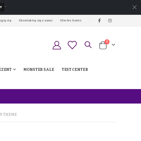
Y
*
oguj się
Skontaktuj się z nami
Utwórz konto
produkty
0
Koszyk
EZENT
MONSTER SALE
TEST CENTER
UI THEME