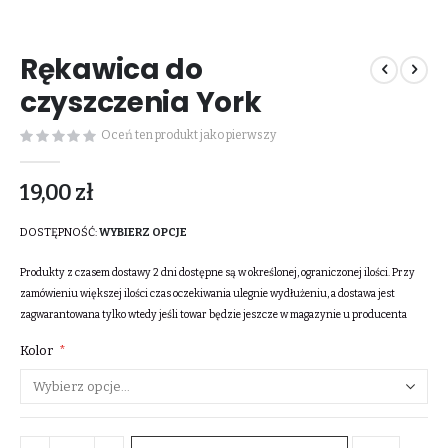
Przejdź
na
Rękawica do
początek
galerii
czyszczenia York
Oceń ten produkt jako pierwszy
19,00 zł
DOSTĘPNOŚĆ:
WYBIERZ OPCJE
Produkty z czasem dostawy 2 dni dostępne są w określonej, ograniczonej ilości. Przy
zamówieniu większej ilości czas oczekiwania ulegnie wydłużeniu, a dostawa jest
zagwarantowana tylko wtedy jeśli towar będzie jeszcze w magazynie u producenta
Kolor