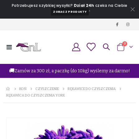
Potrzebujesz szybkiej wysyłki?
Dział 24h
czeka na Ciebie
*
ZOBACZ PRODUKTY
produkt
0
Przełącznik
Koszyk
Nav
🚚
Zamów za 300 zł, a paczkę (do 10kg) wyślemy za darmo!
KOŃ
CZYSZCZENIE
RĘKAWICE DO CZYSZCZENIA
RĘKAWICA DO CZYSZCZENIA YORK
Przejdź
na
koniec