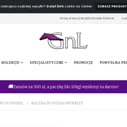
rzebujesz szybkiej wysyłki?
Dział 24h
czeka na Ciebie
ZOBACZ PRODUKT
WITAJ W NASZYM JEŹDZIECKIM ŚWIECIE
Zal
KOLEKCJE
SPECJALISTYCZNE
PROMOCJE
POMYSŁ NA PR
🚚
Zamów za 300 zł, a paczkę (do 10kg) wyślemy za darmo!
KI DO SIODEŁ
RĄCZKA DO SIODŁA WEMBLEY