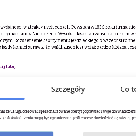
wydajności w atrakcyjnych cenach. Powstała w 1836 roku firma, niec
em rymarskim w Niemczech. Wysoka klasa skórzanych akcesoriów s
dowym. Rozszerzenie asortymentu jeździeckiego o wszechstronne d
 jazdy konnej sprawia, że Waldhausen jest wciąż bardzo lubianą i c
ij tutaj
.
Szczegóły
Co t
asze usługi, oferować spersonalizowane oferty i poprawiać Twoje doświadczenia.
woje doświadczenia mogą być ograniczone. Jeśli chcesz dowiedzieć się więcej, p