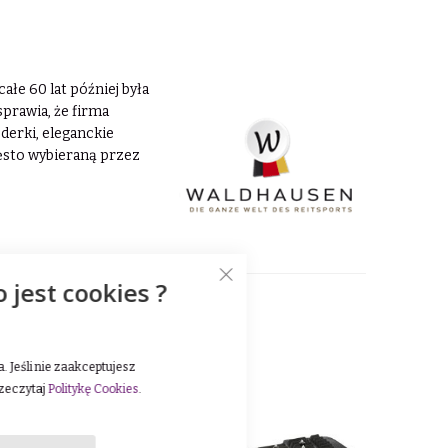
ałe 60 lat później była
prawia, że firma
erki, eleganckie
zęsto wybieraną przez
o jest cookies ?
-53%
 Jeśli nie zaakceptujesz
rzeczytaj
Politykę Cookies
.