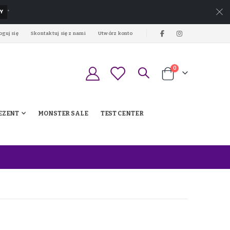
Y
*
oguj się
Skontaktuj się z nami
Utwórz konto
produkty
0
Koszyk
EZENT
MONSTER SALE
TEST CENTER