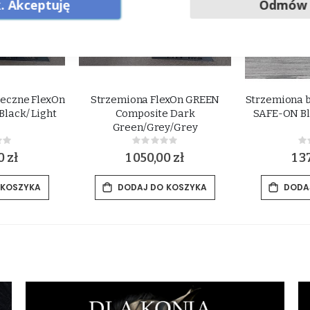
. Akceptuję
Odmów
eczne FlexOn
Strzemiona FlexOn GREEN
Strzemiona 
lack/ Light
Composite Dark
SAFE-ON Bl
Green/Grey/Grey
ing:
Rating:
0%
0
0 zł
1 050,00 zł
1 3
 KOSZYKA
DODAJ DO KOSZYKA
DODA