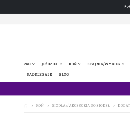
Pot
24H
JEŹDZIEC
KOŃ
STAJNIA/WYBIEG
SADDLE SALE
BLOG
KOŃ
SIODŁA // AKCESORIA DO SIODEŁ
DODAT