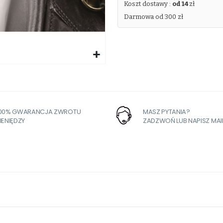
Koszt dostawy :
od 14
zł
Darmowa od 300 zł
100% GWARANCJA ZWROTU
MASZ PYTANIA?
IENIĘDZY
ZADZWOŃ LUB NAPISZ MAI