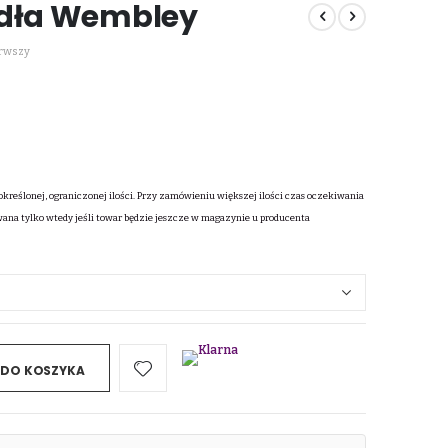
odła Wembley
erwszy
określonej, ograniczonej ilości. Przy zamówieniu większej ilości czas oczekiwania
wana tylko wtedy jeśli towar będzie jeszcze w magazynie u producenta
 DO KOSZYKA