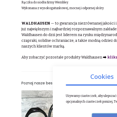
Rączka do siodła firmy Wembley.
Wykonana z wysokogatunkowej, mocnej i odpornej skóry.
WALDHAUSEN
— to gwarancja niezrównanej jakości i 
już największym i najbardziej rozpoznawalnym zakład
Waldhausen do dziś jest liderem na rynku międzynaro
czapraki, solidne ochraniacze, a także modną odzież do
naszych klientów marką.
Aby zobaczyć pozostałe produkty Waldhausen ⮕
klikn
Cookies
Poznaj nasze bestsellery:
Używamy ciasteczek, aby ulepszać n
opcjonalnych ciasteczek poniżej, T