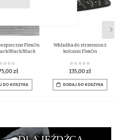
bezpieczne FlexOn
Wkładka do strzemion z
Strze
ack/Black/Black
kolcami FlexOn
Rating:
Rating:
%
0%
75,00 zł
135,00 zł
18
J DO KOSZYKA
DODAJ DO KOSZYKA