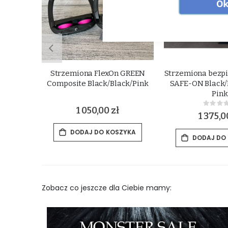
Ok
e FlexOn
Strzemiona FlexOn GREEN
Strzemiona bezpi
Composite Black/Black/Pink
SAFE-ON Black/B
ocolate
Pink
Rat
1 050,00 zł
0%
1 375,0
DODAJ DO KOSZYKA
ZYKA
DODAJ DO
Zobacz co jeszcze dla Ciebie mamy: