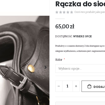
Rączka do si
Oceń ten produkt jako pi
65,00 zł
DOSTĘPNOŚĆ:
WYBIERZ OPCJE
Produkty z czasem dostawy 2 dni dostępne są w 
ulegnie wydłużeniu, a dostawa jest zagwaranto
Kolor
DODAJ