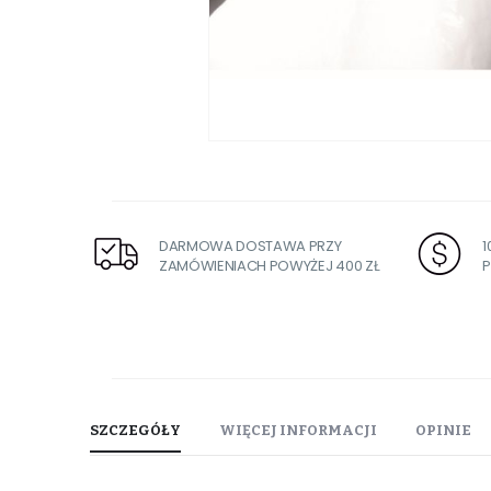
Przejdź
na
początek
galerii
DARMOWA DOSTAWA PRZY
ZAMÓWIENIACH POWYŻEJ 400 ZŁ
P
SZCZEGÓŁY
WIĘCEJ INFORMACJI
OPINIE