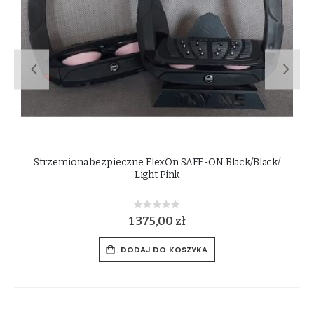
 bezpieczne FlexOn SAFE-ON Black/Black/
Strzemiona
Light Pink
Rating:
0%
1 375,00 zł
DODAJ DO KOSZYKA