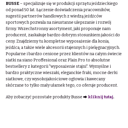
BUSSE
– specjalizuje się w produkcji sprzętu jeździeckiego
od ponad 50 lat. Łączenie doświadczenia pracowników,
sugestii partnerów handlowych z wiedzą jeźdźców
sportowych pozwala na nieustanne ulepszanie i rozwój
firmy. Wszechstronny asortyment, jaki proponuje nam
producent, zaskakuje bardzo dobrym stosunkiem jakości do
ceny. Znajdziemy tu kompletne wyposażenie dla konia,
jeźdźca, a także wiele akcesorii stajennych i pielęgnacyjnych.
Popularne i bardzo cenione przez klientów na całym świecie
siatki na siano Proffesional oraz Plain Pro to absolutne
bestsellery z kategorii "wyposażenie stajni". Wymyślne i
bardzo praktyczne wieszaki, eleganckie fraki, mocne derki
siatkowe, czy wysokojakościowe ogłowia i kawecany
skórzane to tylko mały ułamek tego, co oferuje producent.
Aby zobaczyć pozostałe produkty Busse ⮕
kliknij tutaj
.