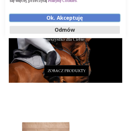
się więcej, przeczytaj
Politykę Cookies
.
Ok. Akceptuję
Odmów