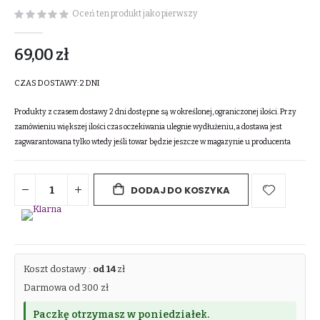
Oceń ten produkt jako pierwszy
69,00 zł
CZAS DOSTAWY:
2 DNI
Produkty z czasem dostawy 2 dni dostępne są w określonej, ograniczonej ilości. Przy
zamówieniu większej ilości czas oczekiwania ulegnie wydłużeniu, a dostawa jest
zagwarantowana tylko wtedy jeśli towar będzie jeszcze w magazynie u producenta
DODAJ DO KOSZYKA
Koszt dostawy :
od 14
zł
Darmowa od 300 zł
Paczkę otrzymasz w poniedziałek.