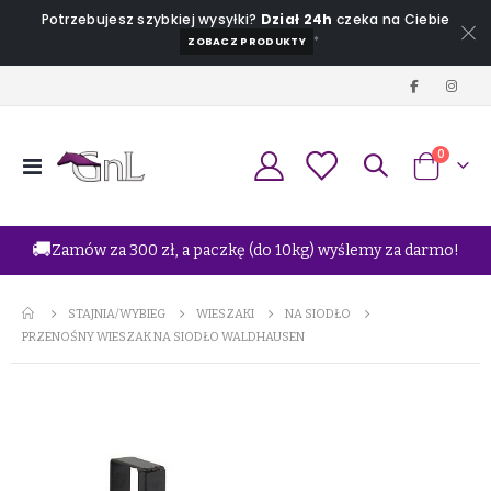
Potrzebujesz szybkiej wysyłki?
Dział 24h
czeka na Ciebie
*
ZOBACZ PRODUKTY
produkt
0
Przełącznik
Koszyk
Nav
🚚
Zamów za 300 zł, a paczkę (do 10kg) wyślemy za darmo!
STAJNIA/WYBIEG
WIESZAKI
NA SIODŁO
PRZENOŚNY WIESZAK NA SIODŁO WALDHAUSEN
Przejdź
na
koniec