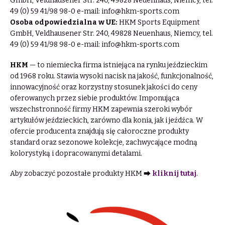
GmbH, Veldhausener Str. 240, 49828 Neuenhaus, Niemcy, tel.
49 (0) 59 41/98 98-0 e-mail:
info@hkm-sports.com
Osoba odpowiedzialna w UE:
HKM Sports Equipment
GmbH, Veldhausener Str. 240, 49828 Neuenhaus, Niemcy, tel.
49 (0) 59 41/98 98-0 e-mail:
info@hkm-sports.com
HKM
— to niemiecka firma istniejąca na rynku jeździeckim
od 1968 roku. Stawia wysoki nacisk na jakość, funkcjonalność,
innowacyjność oraz korzystny stosunek jakości do ceny
oferowanych przez siebie produktów. Imponująca
wszechstronność firmy HKM zapewnia szeroki wybór
artykułów jeździeckich, zarówno dla konia, jak i jeźdźca. W
ofercie producenta znajdują się całoroczne produkty
standard oraz sezonowe kolekcje, zachwycające modną
kolorystyką i dopracowanymi detalami.
Aby zobaczyć pozostałe produkty HKM ⮕
kliknij tutaj
.