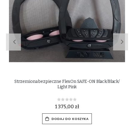
Strzemiona bezpieczne FlexOn SAFE-ON Black/Black/
Light Pink
Rating:
0%
1 375,00 zł
DODAJ DO KOSZYKA