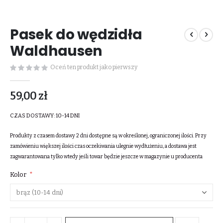
Przejdź
na
Pasek do wędzidła
początek
galerii
Waldhausen
Oceń ten produkt jako pierwszy
59,00 zł
CZAS DOSTAWY:
10-14 DNI
Produkty z czasem dostawy 2 dni dostępne są w określonej, ograniczonej ilości. Przy
zamówieniu większej ilości czas oczekiwania ulegnie wydłużeniu, a dostawa jest
zagwarantowana tylko wtedy jeśli towar będzie jeszcze w magazynie u producenta
Kolor