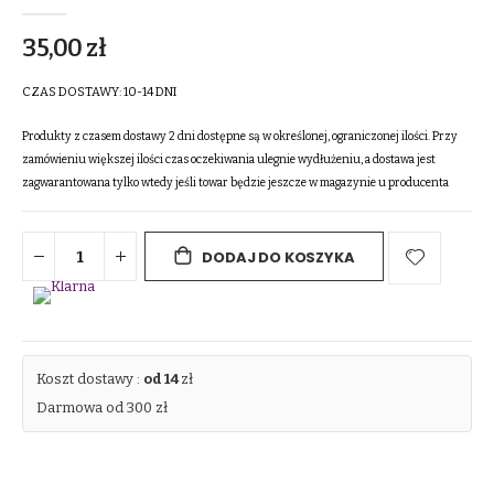
35,00 zł
CZAS DOSTAWY:
10-14 DNI
Produkty z czasem dostawy 2 dni dostępne są w określonej, ograniczonej ilości. Przy
zamówieniu większej ilości czas oczekiwania ulegnie wydłużeniu, a dostawa jest
zagwarantowana tylko wtedy jeśli towar będzie jeszcze w magazynie u producenta
DODAJ DO KOSZYKA
Koszt dostawy :
od 14
zł
Darmowa od 300 zł