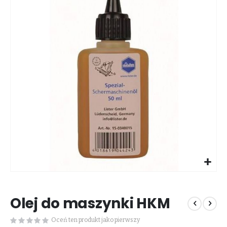
galerii
Przejdź
na
Olej do maszynki HKM
początek
galerii
Oceń ten produkt jako pierwszy