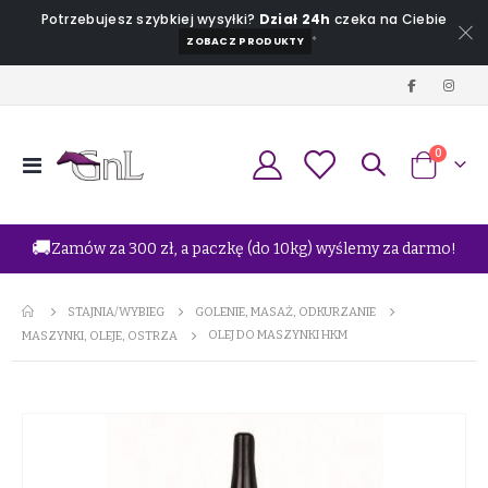
Potrzebujesz szybkiej wysyłki?
Dział 24h
czeka na Ciebie
*
ZOBACZ PRODUKTY
produkt
0
Przełącznik
Koszyk
Nav
🚚
Zamów za 300 zł, a paczkę (do 10kg) wyślemy za darmo!
STAJNIA/WYBIEG
GOLENIE, MASAŻ, ODKURZANIE
OLEJ DO MASZYNKI HKM
MASZYNKI, OLEJE, OSTRZA
Przejdź
na
koniec