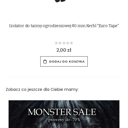
e"
Litery na czworobok Premiere "Dressage"
Rating:
0%
S
60,00 zł
75,00 zł
p
e
c
DODAJ DO KOSZYKA
i
a
l
P
r
i
c
e
Zobacz co jeszcze dla Ciebie mamy: