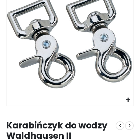
galerii
Przejdź
na
Karabińczyk do wodzy
początek
galerii
Waldhausen II