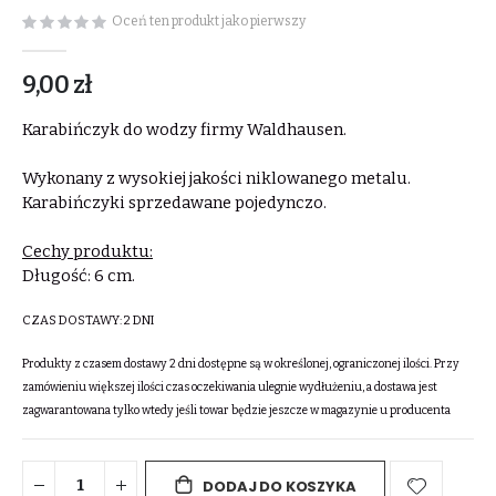
Oceń ten produkt jako pierwszy
9,00 zł
Karabińczyk do wodzy firmy Waldhausen.
Wykonany z wysokiej jakości niklowanego metalu.
Karabińczyki sprzedawane pojedynczo.
Cechy produktu:
Długość: 6 cm.
CZAS DOSTAWY:
2 DNI
Produkty z czasem dostawy 2 dni dostępne są w określonej, ograniczonej ilości. Przy
zamówieniu większej ilości czas oczekiwania ulegnie wydłużeniu, a dostawa jest
zagwarantowana tylko wtedy jeśli towar będzie jeszcze w magazynie u producenta
DODAJ DO KOSZYKA