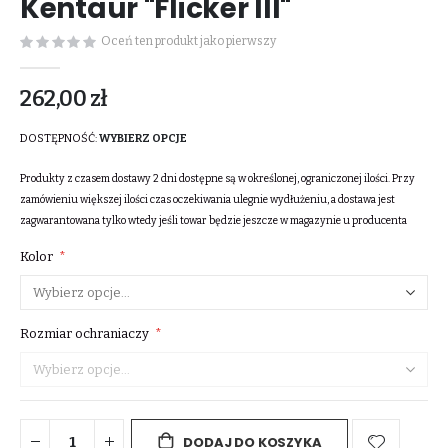
Kentaur "Flicker III"
Oceń ten produkt jako pierwszy
262,00 zł
DOSTĘPNOŚĆ:
WYBIERZ OPCJE
Produkty z czasem dostawy 2 dni dostępne są w określonej, ograniczonej ilości. Przy
zamówieniu większej ilości czas oczekiwania ulegnie wydłużeniu, a dostawa jest
zagwarantowana tylko wtedy jeśli towar będzie jeszcze w magazynie u producenta
Kolor
Rozmiar ochraniaczy
DODAJ DO KOSZYKA