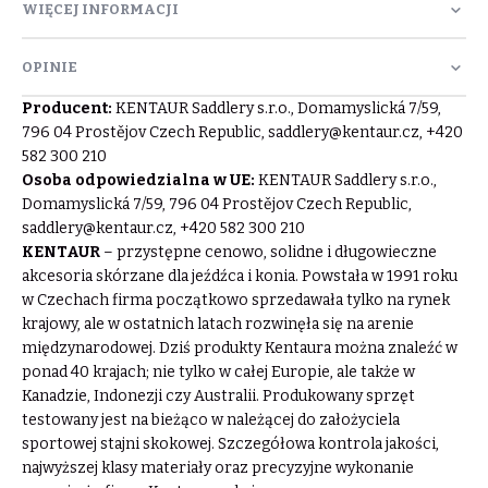
WIĘCEJ INFORMACJI
OPINIE
Producent:
KENTAUR Saddlery s.r.o., Domamyslická 7/59,
796 04 Prostějov Czech Republic,
saddlery@kentaur.cz
, +420
582 300 210
Osoba odpowiedzialna w UE:
KENTAUR Saddlery s.r.o.,
Domamyslická 7/59, 796 04 Prostějov Czech Republic,
saddlery@kentaur.cz
, +420 582 300 210
KENTAUR
– przystępne cenowo, solidne i długowieczne
akcesoria skórzane dla jeźdźca i konia. Powstała w 1991 roku
w Czechach firma początkowo sprzedawała tylko na rynek
krajowy, ale w ostatnich latach rozwinęła się na arenie
międzynarodowej. Dziś produkty Kentaura można znaleźć w
ponad 40 krajach; nie tylko w całej Europie, ale także w
Kanadzie, Indonezji czy Australii. Produkowany sprzęt
testowany jest na bieżąco w należącej do założyciela
sportowej stajni skokowej. Szczegółowa kontrola jakości,
najwyższej klasy materiały oraz precyzyjne wykonanie