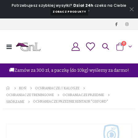
Potrzebujesz szybkiej wysyłki?
Dział 24h
czeka na Ciebie
*
ZOBACZ PRODUKTY
produkt
0
Przełącznik
Koszyk
Nav
🚚
Zamów za 300 zł, a paczkę (do 10kg) wyślemy za darmo!
KOŃ
OCHRANIACZE // KALOSZE
OCHRANIACZE TRENINGOWE
OCHRANIACZE PRZEDNIE
OCHRANIACZE PRZEDNIE KENTAUR "OXFORD"
SKÓRZANE
Przejdź
na