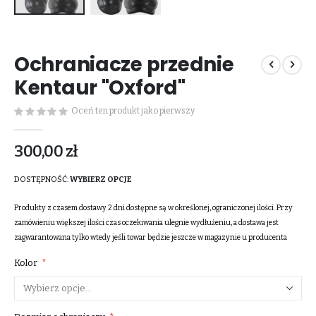
Przejdź
na
Ochraniacze przednie
początek
galerii
Kentaur "Oxford"
Oceń ten produkt jako pierwszy
300,00 zł
DOSTĘPNOŚĆ:
WYBIERZ OPCJE
Produkty z czasem dostawy 2 dni dostępne są w określonej, ograniczonej ilości. Przy
zamówieniu większej ilości czas oczekiwania ulegnie wydłużeniu, a dostawa jest
zagwarantowana tylko wtedy jeśli towar będzie jeszcze w magazynie u producenta
Kolor