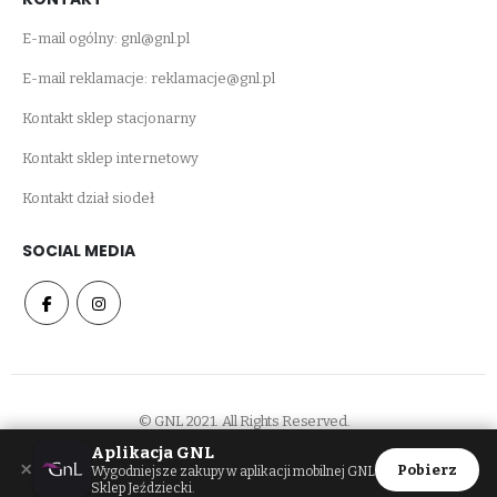
E-mail ogólny:
gnl@gnl.pl
E-mail reklamacje:
reklamacje@gnl.pl
Kontakt sklep stacjonarny
Kontakt sklep internetowy
Kontakt dział siodeł
SOCIAL MEDIA
© GNL 2021. All Rights Reserved.
Aplikacja GNL
×
Pobierz
Wygodniejsze zakupy w aplikacji mobilnej GNL
Sklep Jeździecki.