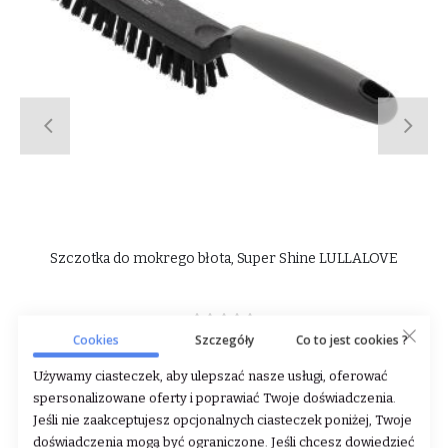
Skarpety do butów Cavallo
Rating:
0%
Cookies
Szczegóły
Co to jest cookies ?
135,00 zł
Używamy ciasteczek, aby ulepszać nasze usługi, oferować
DODAJ DO KOSZYKA
spersonalizowane oferty i poprawiać Twoje doświadczenia.
Jeśli nie zaakceptujesz opcjonalnych ciasteczek poniżej, Twoje
doświadczenia mogą być ograniczone. Jeśli chcesz dowiedzieć