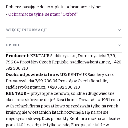
Dobierz pasujące do kompletu ochraniacze tylne:
-
Ochraniacze tylne Kentaur "Oxford".
WIĘCEJ INFORMACJI
OPINIE
Producent:
KENTAUR Saddlery s.r.o., Domamyslická 7/59,
796 04 Prostějov Czech Republic,
saddlery@kentaur.cz
, +420
582 300 210
Osoba odpowiedzialna w UE:
KENTAUR Saddlery s.r.o.,
Domamyslická 7/59, 796 04 Prostějov Czech Republic,
saddlery@kentaur.cz
, +420 582 300 210
KENTAUR
– przystępne cenowo, solidne i długowieczne
akcesoria skórzane dla jeźdźca i konia. Powstała w 1991 roku
w Czechach firma początkowo sprzedawała tylko na rynek
krajowy, ale w ostatnich latach rozwinęła się na arenie
międzynarodowej. Dziś produkty Kentaura można znaleźć w
ponad 40 krajach; nie tylko w całej Europie, ale także w