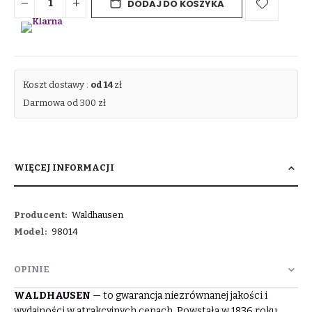
DODAJ DO KOSZYKA
Koszt dostawy :
od 14
zł
Darmowa od 300 zł
WIĘCEJ INFORMACJI
Więcej
Waldhausen
informacji
98014
OPINIE
WALDHAUSEN
— to gwarancja niezrównanej jakości i
wydajności w atrakcyjnych cenach. Powstała w 1836 roku