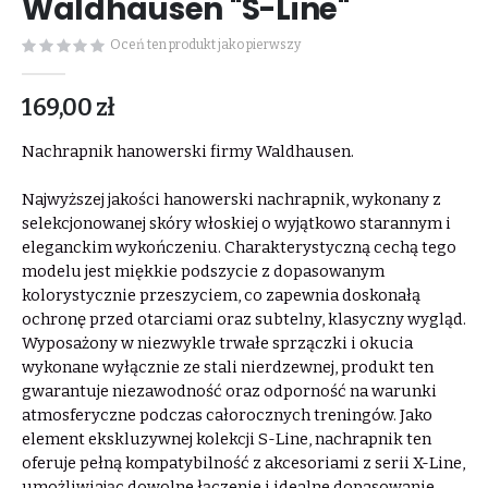
Waldhausen "S-Line"
Oceń ten produkt jako pierwszy
169,00 zł
Nachrapnik hanowerski firmy Waldhausen.
Najwyższej jakości hanowerski nachrapnik, wykonany z
selekcjonowanej skóry włoskiej o wyjątkowo starannym i
eleganckim wykończeniu. Charakterystyczną cechą tego
modelu jest miękkie podszycie z dopasowanym
kolorystycznie przeszyciem, co zapewnia doskonałą
ochronę przed otarciami oraz subtelny, klasyczny wygląd.
Wyposażony w niezwykle trwałe sprzączki i okucia
wykonane wyłącznie ze stali nierdzewnej, produkt ten
gwarantuje niezawodność oraz odporność na warunki
atmosferyczne podczas całorocznych treningów. Jako
element ekskluzywnej kolekcji S-Line, nachrapnik ten
oferuje pełną kompatybilność z akcesoriami z serii X-Line,
umożliwiając dowolne łączenie i idealne dopasowanie