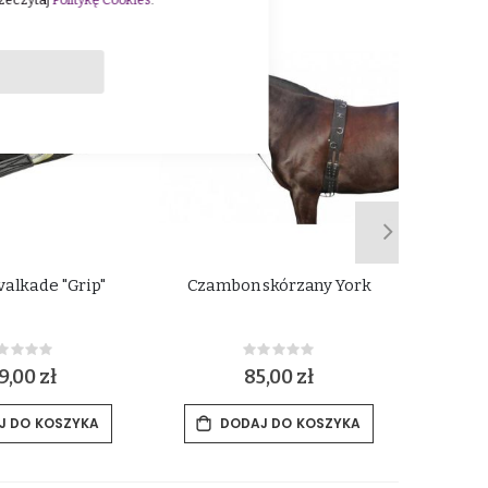
rzeczytaj
Politykę Cookies
.
valkade "Grip"
Czambon skórzany York
Ela
lonżo
Rating:
Rating:
%
0%
9,00 zł
85,00 zł
J DO KOSZYKA
DODAJ DO KOSZYKA