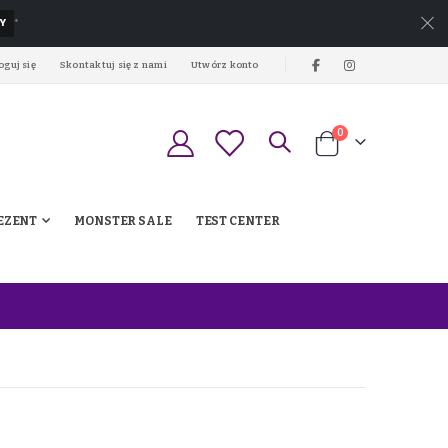
Y
*
oguj się
Skontaktuj się z nami
Utwórz konto
produkty
0
Koszyk
EZENT
MONSTER SALE
TEST CENTER