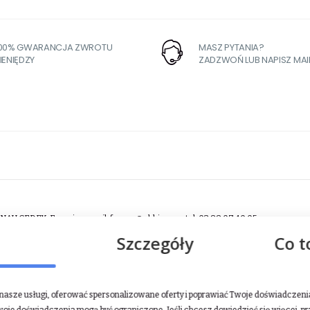
100% GWARANCJA ZWROTU
MASZ PYTANIA?
IENIĘDZY
ZADZWOŃ LUB NAPISZ MAI
ENAU CEDEX, Francja e-mail:
france@ekkia.com
tel. 03 88 07 40 05
P 90035 67501 HAGUENAU CEDEX, Francja e-mail:
france@ekkia.com
tel. 03 88 0
Szczegóły
Co t
asze usługi, oferować spersonalizowane oferty i poprawiać Twoje doświadczenia.