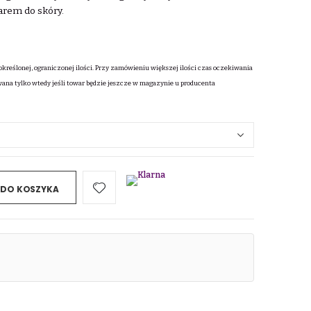
rem do skóry.
określonej, ograniczonej ilości. Przy zamówieniu większej ilości czas oczekiwania
wana tylko wtedy jeśli towar będzie jeszcze w magazynie u producenta
 DO KOSZYKA