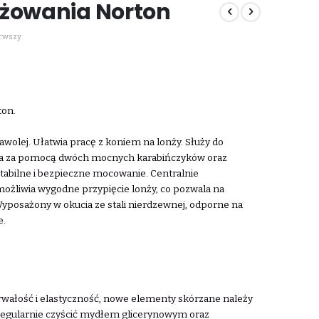
nżowania Norton
erwszy
ton.
wolej. Ułatwia pracę z koniem na lonży. Służy do
ła za pomocą dwóch mocnych karabińczyków oraz
tabilne i bezpieczne mocowanie. Centralnie
żliwia wygodne przypięcie lonży, co pozwala na
yposażony w okucia ze stali nierdzewnej, odporne na
e.
trwałość i elastyczność, nowe elementy skórzane należy
, regularnie czyścić mydłem glicerynowym oraz