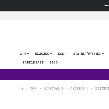
Pot
24H
JEŹDZIEC
KOŃ
STAJNIA/WYBIEG
SADDLE SALE
BLOG
KOŃ
LONŻOWANIE
AKCESORIA
MOSTEK 