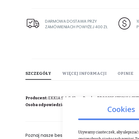
DARMOWA DOSTAWA PRZY
ZAMÓWIENIACH POWYŻEJ 400 ZŁ
P
SZCZEGÓŁY
WIĘCEJ INFORMACJI
OPINIE
Producent:
EKKIA S.A.S, 12 rue Branly - BP 90035 67501 HAGU
Osoba odpowiedzialna w UE:
EKKIA S.A.S, 12 rue Branly - B
Cookies
Używamy ciasteczek, aby ulepszać n
Poznaj nasze bestsellery: