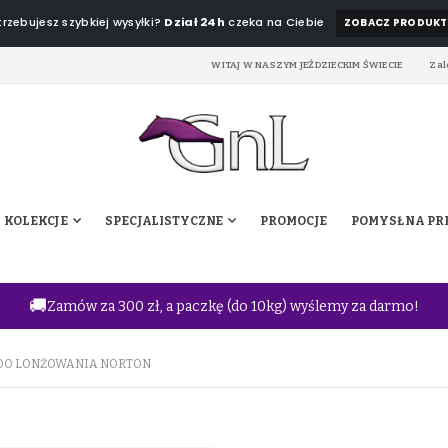
rzebujesz szybkiej wysyłki?
Dział 24h
czeka na Ciebie
ZOBACZ PRODUKT
WITAJ W NASZYM JEŹDZIECKIM ŚWIECIE
Zal
KOLEKCJE
SPECJALISTYCZNE
PROMOCJE
POMYSŁ NA PR
🚚
Zamów za 300 zł, a paczkę (do 10kg) wyślemy za darmo!
DO LONŻOWANIA NORTON