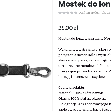
Mostek do lo
Oceń ten produkt jako pi
35,00 zł
Mostek do lonżowania firmy Nor
Wykonany z wytrzymałej skóry ba
połączenia dwóch kółek wędzid
skórzanego paska, zapewniając s
umieszczone metalowe kółko umo
precyzyjne prowadzenie konia. W
korozję i intensywne użytkowani
Cechy produktu:
Materiał: 100% skóra bawola
Okucia: 100% stal nierdzewna
Pielęgnacja: Aby zachować jego 
zaolejować olejem na bazie łoju