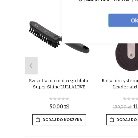
opcjonalnych ciasteczek poniżej, T
Ok
ji grzywy
Szczotka do mokrego błota,
Rolka do system
r Shine
Super Shine LULLALOVE
Leader and
Rating:
Rat
0%
0%
50,00 zł
S
11
139,00 zł
p
e
c
ZYKA
DODAJ DO KOSZYKA
DODAJ DO
i
a
l
P
r