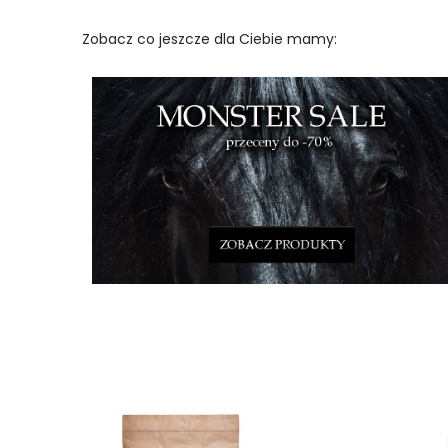
i
c
e
Zobacz co jeszcze dla Ciebie mamy: