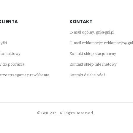
KLIENTA
KONTAKT
E-mail ogólny:
gnl@gnl.pl
yłki
E-mail reklamacje:
reklamacje@gnl
 kontaktowy
Kontakt sklep stacjonarny
 do pobrania
Kontakt sklep internetowy
 przestrzegania praw klienta
Kontakt dział siodeł
© GNL 2021. All Rights Reserved.