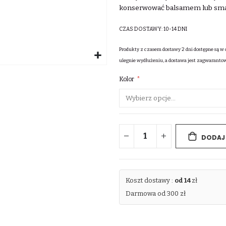
konserwować balsamem lub sma
CZAS DOSTAWY:
10-14 DNI
Produkty z czasem dostawy 2 dni dostępne są w 
ulegnie wydłużeniu, a dostawa jest zagwaranto
Kolor
DODAJ
Koszt dostawy :
od 14
zł
Darmowa od 300 zł