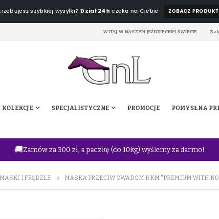
rzebujesz szybkiej wysyłki?
Dział 24h
czeka na Ciebie
ZOBACZ PRODUKT
WITAJ W NASZYM JEŹDZIECKIM ŚWIECIE
Zal
KOLEKCJE
SPECJALISTYCZNE
PROMOCJE
POMYSŁ NA PR
🚚
Zamów za 300 zł, a paczkę (do 10kg) wyślemy za darmo!
MASKI I FRĘDZLE
MASKA PRZECIW OWADOM HKM "PREMIUM WITH NO