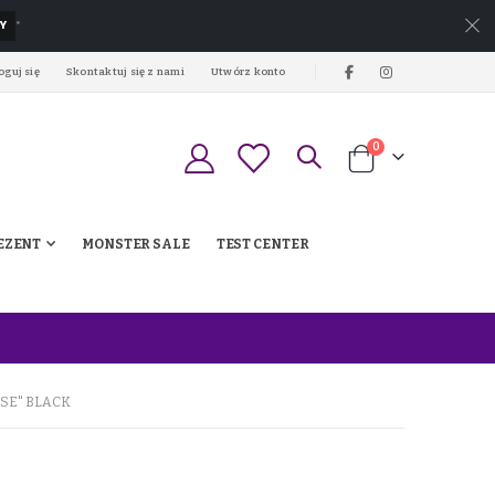
Y
*
oguj się
Skontaktuj się z nami
Utwórz konto
produkty
0
Koszyk
EZENT
MONSTER SALE
TEST CENTER
SE" BLACK