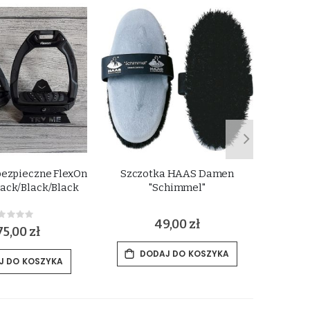
bezpieczne FlexOn
Szczotka HAAS Damen
Wkła
ack/Black/Black
"Schimmel"
Rating:
49,00 zł
%
75,00 zł
DODAJ DO KOSZYKA
J DO KOSZYKA