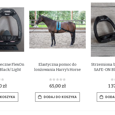
eczne FlexOn
Elastyczna pomoc do
Strzemiona 
lack/ Light
lonżowania Harry's Horse
SAFE-ON Bl
ing:
Rating:
0%
0
0 zł
65,00 zł
1 3
 KOSZYKA
DODAJ DO KOSZYKA
DODA