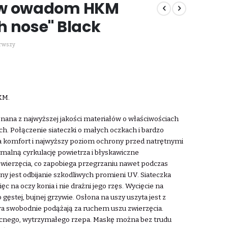
iw owadom HKM
h nose" Black
erwszy
KM.
ana z najwyższej jakości materiałów o właściwościach
ch. Połączenie siateczki o małych oczkach i bardzo
a komfort i najwyższy poziom ochrony przed natrętnymi
alną cyrkulację powietrza i błyskawiczne
zwierzęcia, co zapobiega przegrzaniu nawet podczas
y jest odbijanie szkodliwych promieni UV. Siateczka
ęc na oczy konia i nie drażni jego rzęs. Wycięcie na
ęstej, bujnej grzywie. Osłona na uszy uszyta jest z
tóra swobodnie podążają za ruchem uszu zwierzęcia.
cnego, wytrzymałego rzepa. Maskę można bez trudu