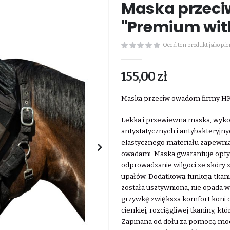
Maska przec
"Premium wit
Oceń ten produkt jako pi
155,00 zł
Maska przeciw owadom firmy H
Lekka i przewiewna maska, wykon
antystatycznych i antybakteryjny
elastycznego materiału zapewni
owadami. Maska gwarantuje optym
odprowadzanie wilgoci ze skóry 
upałów. Dodatkową funkcją tkanin
została usztywniona, nie opada wi
grzywkę zwiększa komfort koni o g
cienkiej, rozciągliwej tkaniny, k
Zapinana od dołu za pomocą mo