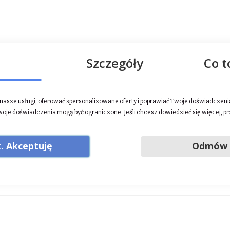
bH, Veldhausener Str. 240, 49828 Neuenhaus, Niemcy, tel. 49 (0) 
Szczegóły
Co t
GmbH, Veldhausener Str. 240, 49828 Neuenhaus, Niemcy, tel. 49 (0
asze usługi, oferować spersonalizowane oferty i poprawiać Twoje doświadczenia.
ckim od 1968 roku. Stawia wysoki nacisk na jakość, funkcjonalność,
woje doświadczenia mogą być ograniczone. Jeśli chcesz dowiedzieć się więcej, p
ez siebie produktów. Imponująca wszechstronność firmy HKM zape
ca. W ofercie producenta znajdują się całoroczne produkty standard
. Akceptuję
Odmów
alami.
j
.