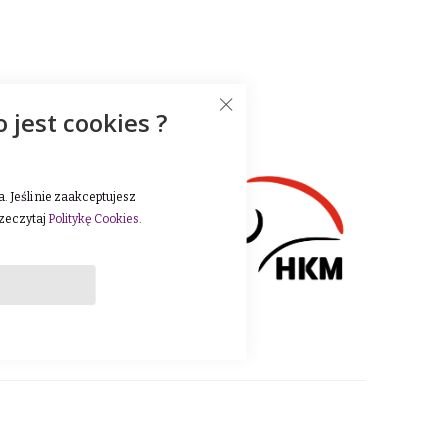
59 41/98 98-0 e-mail:
o jest cookies ?
) 59 41/98 98-0 e-mail:
 Jeśli nie zaakceptujesz
 innowacyjność oraz
rzeczytaj
Politykę Cookies
.
wnia szeroki wybór
 oraz sezonowe kolekcje,