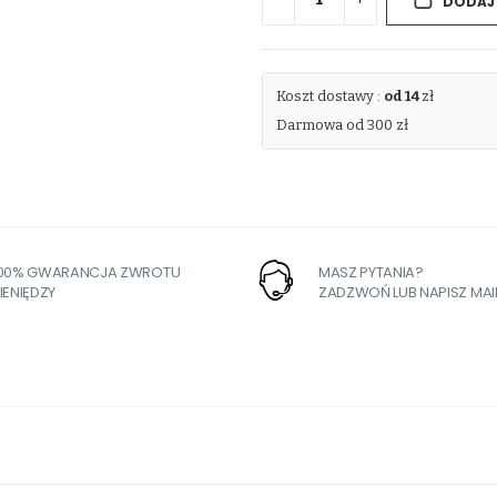
DODAJ
Koszt dostawy :
od 14
zł
Darmowa od 300 zł
100% GWARANCJA ZWROTU
MASZ PYTANIA?
IENIĘDZY
ZADZWOŃ LUB NAPISZ MAI