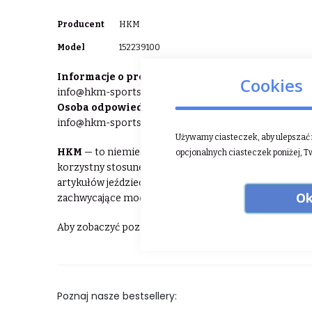
Więcej
Producent
HKM
informacji
Model
152239100
Informacje o producencie:
HKM Sports Equipment Gm
Cookies
info@hkm-sports.com
Osoba odpowiedzialna w UE:
HKM Sports Equipment 
info@hkm-sports.com
Używamy ciasteczek, aby ulepszać n
HKM
— to niemiecka firma istniejąca na rynku jeździe
opcjonalnych ciasteczek poniżej, T
korzystny stosunek jakości do ceny oferowanych prz
artykułów jeździeckich, zarówno dla konia, jak i jeźdź
Ok
zachwycające modną kolorystyką i dopracowanymi det
Aby zobaczyć pozostałe produkty HKM ⮕
kliknij tuta
Poznaj nasze bestsellery: