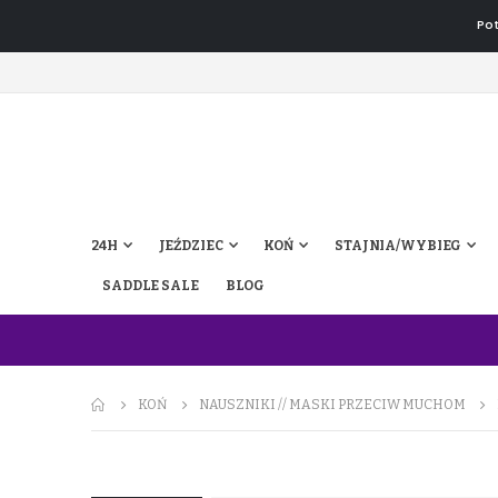
Pot
24H
JEŹDZIEC
KOŃ
STAJNIA/WYBIEG
SADDLE SALE
BLOG
KOŃ
NAUSZNIKI // MASKI PRZECIW MUCHOM