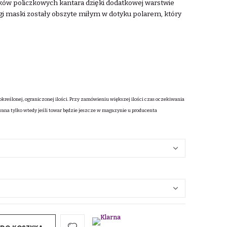
ów policzkowych kantara dzięki dodatkowej warstwie
gi maski zostały obszyte miłym w dotyku polarem, który
określonej, ograniczonej ilości. Przy zamówieniu większej ilości czas oczekiwania
wana tylko wtedy jeśli towar będzie jeszcze w magazynie u producenta