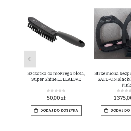
ji grzywy
Szczotka do mokrego błota,
Strzemiona bezpi
r Shine
Super Shine LULLALOVE
SAFE-ON Black/B
Pink
Rating:
Rat
0%
0%
50,00 zł
1 375,0
ZYKA
DODAJ DO KOSZYKA
DODAJ DO