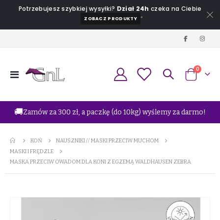
Potrzebujesz szybkiej wysyłki?
Dział 24h
czeka na Ciebie
*
ZOBACZ PRODUKTY
produkt
0
Przełącznik
Koszyk
Nav
🚚
Zamów za 300 zł, a paczkę (do 10kg) wyślemy za darmo!
KOŃ
NAUSZNIKI // MASKI PRZECIW MUCHOM
MASKI I FRĘDZLE
MASKA PRZECIW OWADOM DLA KONI Z EGZEMĄ WALDHAUSEN ZEBRA
Przejdź
na