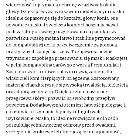
widoczność i optymalną ochronę wrażliwych okolic
głowy. Dzięki precyzyjnym szwom modelującym maska
idealnie dopasowuje się do kształtu głowy konia. Nie
powoduje ucisku i zwiększa komfort noszenia nawet
podczas długotrwałego użytkowania na padoku czy
pastwisku. Maskę można łatwo i stabilnie przymocować
do kompatybilnej derki przeciw egzemie za pomocą
praktycznych zapięć na rzepy. To zapewnia pewne
trzymanie i zapobiega przesuwaniu się maski. Maska jest
w pełni kompatybilna zarówno z wersją Premium, jak i
Basic, co czyni ją uniwersalnym rozwiązaniem dla
właścicieli koni cierpiących na egzemę. Zastosowany
materiał charakteryzuje się wysoką trwałością, lekkością
oraz dobrą wentylacją. Dzięki czemu maska nie
przegrzewa skóry i pozwala na swobodny przepływ
powietrza. Dodatkowym atutem jest łatwość pielęgnacji,
co ułatwia utrzymanie higieny i długotrwałe
użytkowanie. Maska, to idealne rozwiązanie dla osób
poszukujących skutecznej ochrony przed owadami,
szczególnie w okresie letnim, łączące funkcjonalność,