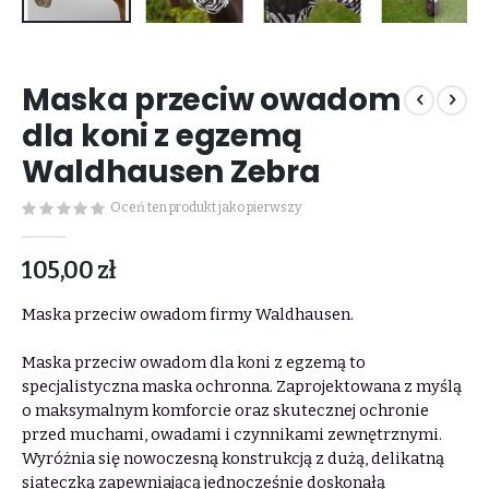
Przejdź
na
Maska przeciw owadom
początek
galerii
dla koni z egzemą
Waldhausen Zebra
Oceń ten produkt jako pierwszy
105,00 zł
Maska przeciw owadom firmy Waldhausen.
Maska przeciw owadom dla koni z egzemą to
specjalistyczna maska ochronna. Zaprojektowana z myślą
o maksymalnym komforcie oraz skutecznej ochronie
przed muchami, owadami i czynnikami zewnętrznymi.
Wyróżnia się nowoczesną konstrukcją z dużą, delikatną
siateczką zapewniającą jednocześnie doskonałą