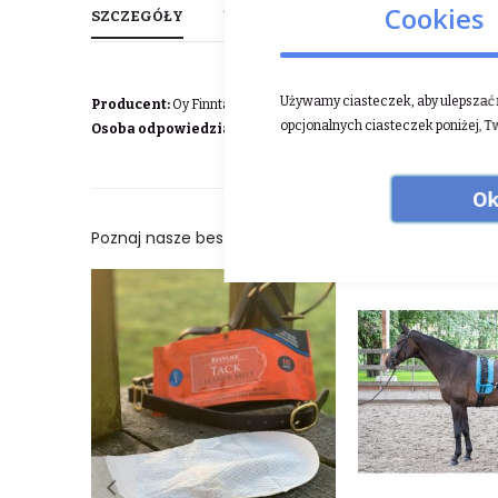
Cookies
SZCZEGÓŁY
WIĘCEJ INFORMACJI
OPINIE
Używamy ciasteczek, aby ulepszać n
Producent:
Oy Finntack Ltd Keskikankaantie 29-3115860 Hollola F
opcjonalnych ciasteczek poniżej, T
Osoba odpowiedzialna w UE:
Oy Finntack Ltd Keskikankaantie 
Ok
Poznaj nasze bestsellery: