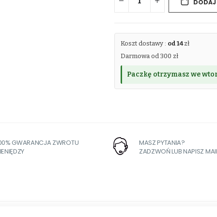
DODAJ
Koszt dostawy :
od 14
zł
Darmowa od 300 zł
Paczkę otrzymasz we wtor
100% GWARANCJA ZWROTU
MASZ PYTANIA?
IENIĘDZY
ZADZWOŃ LUB NAPISZ MAI