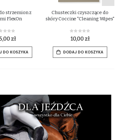
do strzemion z
Chusteczki czyszczące do
Chustec
ami FlexOn
skóry Coccine "Cleaning Wipes"
Rating:
Rating:
%
0%
5,00 zł
10,00 zł
J DO KOSZYKA
DODAJ DO KOSZYKA