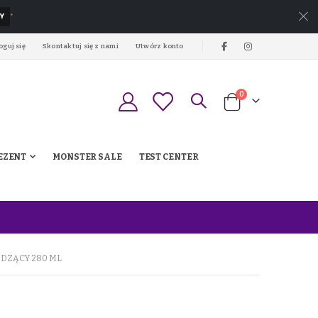
Y
*
oguj się
Skontaktuj się z nami
Utwórz konto
produkty
0
Koszyk
EZENT
MONSTER SALE
TEST CENTER
ODZĄCY 280 ML