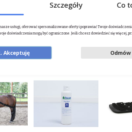
Szczegóły
Co t
asze usługi, oferować spersonalizowane oferty i poprawiać Twoje doświadczenia.
inlandia, tel: +358 3 410 89732, e-mail:
hello@finntack.com
woje doświadczenia mogą być ograniczone. Jeśli chcesz dowiedzieć się więcej, p
29-3115860 Hollola Finlandia, tel: +358 3 410 89732, e-mail:
hello@finntack.com
. Akceptuję
Odmów