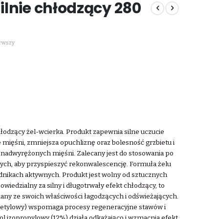
silnie chłodzący 280
erwszy
hłodzący żel-wcierka. Produkt zapewnia silne uczucie
mięśni, zmniejsza opuchliznę oraz bolesność grzbietu i
nadwyrężonych mięśni. Zalecany jest do stosowania po
ych, aby przyspieszyć rekonwalescencję. Formuła żelu
dnikach aktywnych. Produkt jest wolny od sztucznych
iedzialny za silny i długotrwały efekt chłodzący, to
nany ze swoich właściwości łagodzących i odświeżających.
 metylowy) wspomaga procesy regeneracyjne stawów i
ol izopropylowy (12%) działa odkażająco i wzmacnia efekt