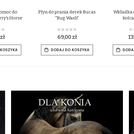
pomoc do
Płyn do prania derek Bucas
Wkładka 
ry's Horse
"Rug Wash"
kolc
ing:
Rating:
0%
0
zł
69,00 zł
13
 KOSZYKA
DODAJ DO KOSZYKA
DODA