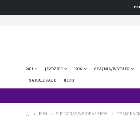
Pot
24H
JEŹDZIEC
KOŃ
STAJNIA/WYBIEG
SADDLE SALE
BLOG
KOŃ
PIELĘGNACJA KONIA I SKÓR
PIELĘGNACJ