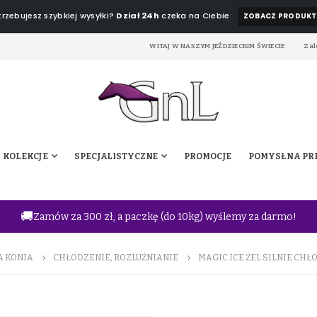
rzebujesz szybkiej wysyłki?
Dział 24h
czeka na Ciebie
ZOBACZ PRODUKT
WITAJ W NASZYM JEŹDZIECKIM ŚWIECIE
Zal
KOLEKCJE
SPECJALISTYCZNE
PROMOCJE
POMYSŁ NA PR
🚚
Zamów za 300 zł, a paczkę (do 10kg) wyślemy za darmo!
A KONIA
CHŁODZENIE, ROZLUŹNIANIE
MAGIC ICE ŻEL SILNIE CHŁ