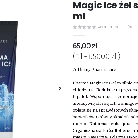
Magic Ice żel 
ml
Oceń ten produkt jako pi
65,00 zł
( 1 l - 650.00 zł )
Żel firmy Pharmacare.
Pharma Magic Ice Gel to silnie c
chłodzenia. Redukuje naprężenie 
łopatek. Wspomaga regenerację 
intensywnych sesjach treningow
opiera się na sprawdzonych skła
barwników. Główny składnik odpow
mentol. Natomiast eukaliptus, z
Organiczna siarka (sulfotlenek
mięśni. Zawarty w składzie alkoh