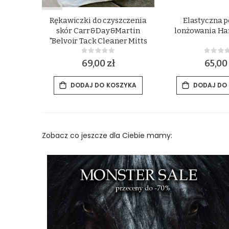
raniaczy
Rękawiczki do czyszczenia
Elastyczna 
sh Bag"
skór Carr&Day&Martin
lonżowania Har
"Belvoir Tack Cleaner Mitts
Step 1"
Rating:
Rat
0%
0%
69,00 zł
65,00 
ZYKA
DODAJ DO KOSZYKA
DODAJ DO
Zobacz co jeszcze dla Ciebie mamy: