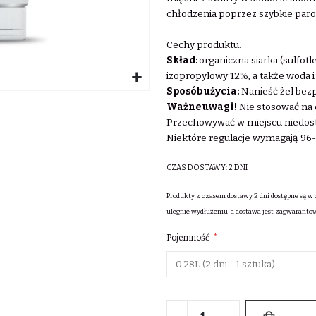
chłodzenia poprzez szybkie paro
Cechy produktu:
Skład:
organiczna siarka (sulfot
izopropylowy 12%, a także woda 
Sposób użycia:
Nanieść żel bezp
Ważne uwagi!
Nie stosować na o
Przechowywać w miejscu niedost
Niektóre regulacje wymagają 96-
CZAS DOSTAWY:
2 DNI
Produkty z czasem dostawy 2 dni dostępne są w 
ulegnie wydłużeniu, a dostawa jest zagwaranto
Pojemność