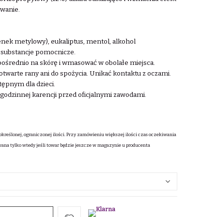
wanie.
lenek metylowy), eukaliptus, mentol, alkohol
i substancje pomocnicze.
ośrednio na skórę i wmasować w obolałe miejsca.
twarte rany ani do spożycia. Unikać kontaktu z oczami.
ępnym dla dzieci.
godzinnej karencji przed oficjalnymi zawodami.
określonej, ograniczonej ilości. Przy zamówieniu większej ilości czas oczekiwania
wana tylko wtedy jeśli towar będzie jeszcze w magazynie u producenta