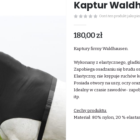
Kaptur Waldh
Oceń ten produkt jako pi
180,00 zł
Kaptury firmy Waldhausen.
Wykonany z elastycznego, gładki
Zapobiega osadzaniu się brudu or
Elastyczny, nie krępuje ruchów k
Posiada otwory na uszy, oczy oraz
Idealny w czasie zawodów- zapo
itp.
Cechy produktu:
Materiał: 80% nylon, 20 % elasta