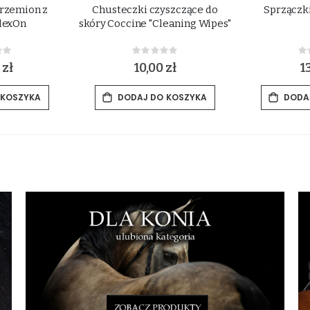
rzemion z
Chusteczki czyszczące do
Sprzączk
lexOn
skóry Coccine "Cleaning Wipes"
ing:
Rating:
0%
0
 zł
10,00 zł
1
 KOSZYKA
DODAJ DO KOSZYKA
DODA