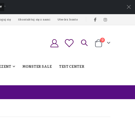
Y
*
oguj się
Skontaktuj się z nami
Utwórz konto
produkty
0
Koszyk
EZENT
MONSTER SALE
TEST CENTER