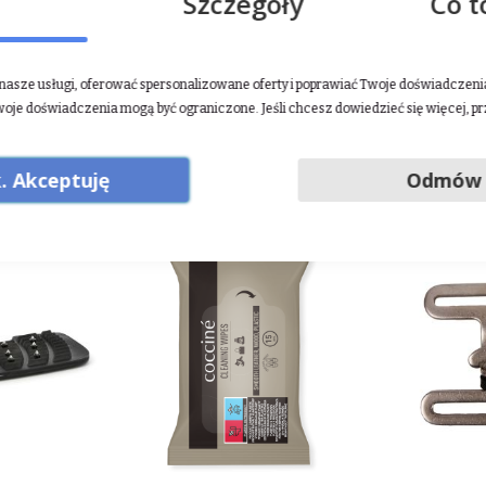
Szczegóły
Co t
dowym. Rozszerzenie asortymentu jeździeckiego o wszechstronne d
 jazdy konnej sprawia, że Waldhausen jest wciąż bardzo lubianą i c
asze usługi, oferować spersonalizowane oferty i poprawiać Twoje doświadczenia.
ij tutaj
.
woje doświadczenia mogą być ograniczone. Jeśli chcesz dowiedzieć się więcej, p
. Akceptuję
Odmów