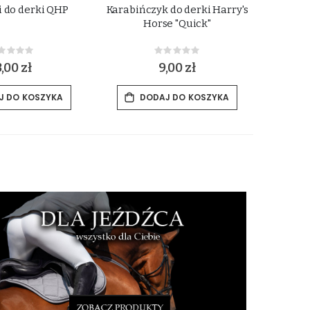
i do derki QHP
Karabińczyk do derki Harry's
Paski 
Horse "Quick"
Rating:
Rating:
%
0%
3,00 zł
9,00 zł
J DO KOSZYKA
DODAJ DO KOSZYKA