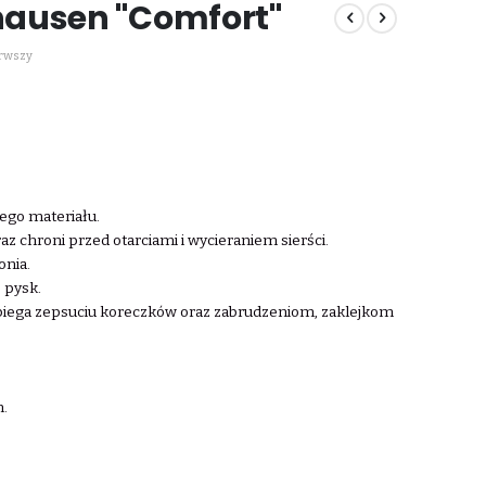
ausen "Comfort"
erwszy
ego materiału.
az chroni przed otarciami i wycieraniem sierści.
onia.
 pysk.
biega zepsuciu koreczków oraz zabrudzeniom, zaklejkom
n.