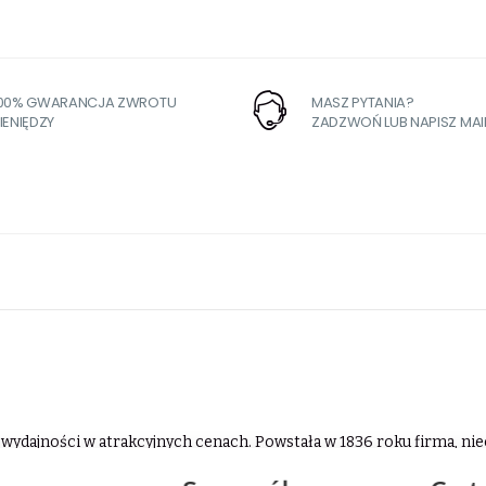
100% GWARANCJA ZWROTU
MASZ PYTANIA?
IENIĘDZY
ZADZWOŃ LUB NAPISZ MAI
wydajności w atrakcyjnych cenach. Powstała w 1836 roku firma, niec
em rymarskim w Niemczech. Wysoka klasa skórzanych akcesoriów s