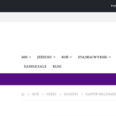
Pot
24H
JEŹDZIEC
KOŃ
STAJNIA/WYBIEG
SADDLE SALE
BLOG
KOŃ
DERKI
DODATKI
KAPTUR WALDHAUS