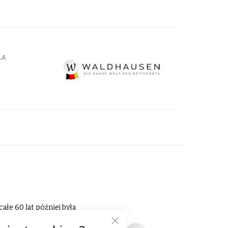
LA
ałe 60 lat później była
prawia, że firma