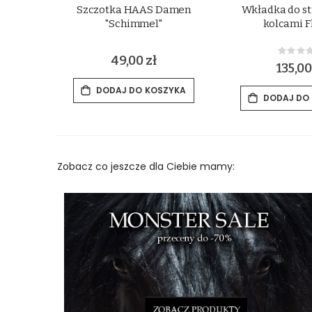
c do
Szczotka HAAS Damen
Wkładka do st
 Horse
"Schimmel"
kolcami F
Rat
49,00 zł
0%
135,00
DODAJ DO KOSZYKA
ZYKA
DODAJ DO
Zobacz co jeszcze dla Ciebie mamy: