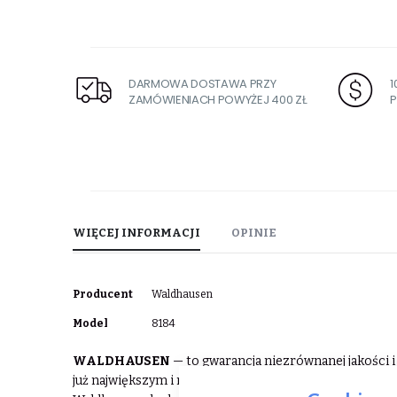
DARMOWA DOSTAWA PRZY
ZAMÓWIENIACH POWYŻEJ 400 ZŁ
P
WIĘCEJ INFORMACJI
OPINIE
Więcej
Producent
Waldhausen
informacji
Model
8184
WALDHAUSEN
— to gwarancja niezrównanej jakości i 
już największym i najbardziej rozpoznawalnym zakład