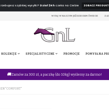
rzebujesz szybkiej wysyłki?
Dział 24h
czeka na Ciebie
ZOBACZ PRODUKT
WITAJ W NASZYM JEŹDZIECKIM ŚWIECIE
Zal
KOLEKCJE
SPECJALISTYCZNE
PROMOCJE
POMYSŁ NA PR
🚚
Zamów za 300 zł, a paczkę (do 10kg) wyślemy za darmo!
EN "COMFORT"