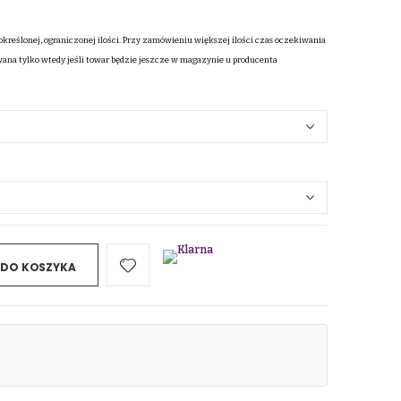
określonej, ograniczonej ilości. Przy zamówieniu większej ilości czas oczekiwania
wana tylko wtedy jeśli towar będzie jeszcze w magazynie u producenta
 DO KOSZYKA