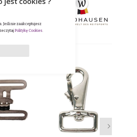
o jest cookies ?
erki, eleganckie
zęsto wybieraną przez
 Jeśli nie zaakceptujesz
rzeczytaj
Politykę Cookies
.