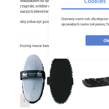
Cookies
Waldhausen do dziś jest liderem na rynku międzynaro
czapraki, solidne ochraniacze, a także modną odzież do
naszych klientów marką.
Używamy ciasteczek, aby ulepszać n
Aby zobaczyć pozostałe produkty Waldhausen ⮕
klikn
opcjonalnych ciasteczek poniżej, T
Ok
Poznaj nasze bestsellery: