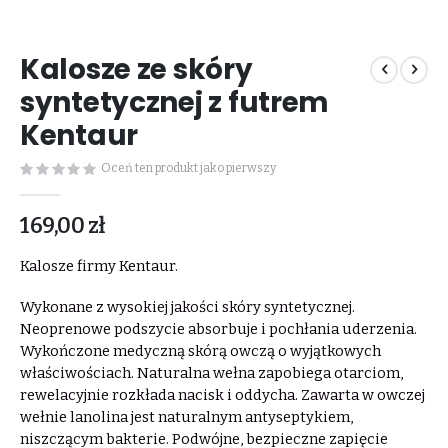
Przejdź
na
Kalosze ze skóry
początek
galerii
syntetycznej z futrem
Kentaur
Oceń ten produkt jako pierwszy
169,00 zł
Kalosze firmy Kentaur.
Wykonane z wysokiej jakości skóry syntetycznej.
Neoprenowe podszycie absorbuje i pochłania uderzenia.
Wykończone medyczną skórą owczą o wyjątkowych
właściwościach. Naturalna wełna zapobiega otarciom,
rewelacyjnie rozkłada nacisk i oddycha. Zawarta w owczej
wełnie lanolina jest naturalnym antyseptykiem,
niszczącym bakterie. Podwójne, bezpieczne zapięcie