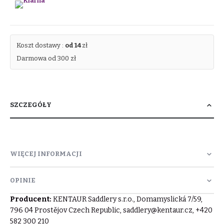
Koszt dostawy :
od 14
zł
Darmowa od 300 zł
SZCZEGÓŁY
WIĘCEJ INFORMACJI
OPINIE
Producent:
KENTAUR Saddlery s.r.o., Domamyslická 7/59,
796 04 Prostějov Czech Republic,
saddlery@kentaur.cz
, +420
582 300 210