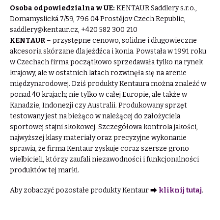
Osoba odpowiedzialna w UE:
KENTAUR Saddlery s.r.o.,
Domamyslická 7/59, 796 04 Prostějov Czech Republic,
saddlery@kentaur.cz
, +420 582 300 210
KENTAUR
– przystępne cenowo, solidne i długowieczne
akcesoria skórzane dla jeźdźca i konia. Powstała w 1991 roku
w Czechach firma początkowo sprzedawała tylko na rynek
krajowy, ale w ostatnich latach rozwinęła się na arenie
międzynarodowej. Dziś produkty Kentaura można znaleźć w
ponad 40 krajach; nie tylko w całej Europie, ale także w
Kanadzie, Indonezji czy Australii. Produkowany sprzęt
testowany jest na bieżąco w należącej do założyciela
sportowej stajni skokowej. Szczegółowa kontrola jakości,
najwyższej klasy materiały oraz precyzyjne wykonanie
sprawia, że firma Kentaur zyskuje coraz szersze grono
wielbicieli, którzy zaufali niezawodności i funkcjonalności
produktów tej marki.
Aby zobaczyć pozostałe produkty Kentaur ⮕
kliknij tutaj
.