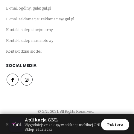
E-mail ogólny:
gnl@gnl.pl
E-mail reklamacje:
reklamacje@gnl.pl
Kontakt sklep stacjonarny
Kontakt sklep internetowy
Kontakt dział siodeł
SOCIAL MEDIA
© GNL 2021. All Rights Reserved.
Aplikacja GNL
×
Pobierz
Wygodniejsze zakupy w aplikacji mobilnej GNL
Sklep Jeździecki.