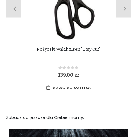
Szczotka do grzywy i ogona HAAS "Mähnenbürste Klein 8
cm"
Rating:
0%
29,00 zł
DODAJ DO KOSZYKA
Zobacz co jeszcze dla Ciebie mamy: