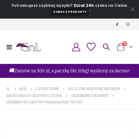
Potrzebujesz szybkiej wysyłki?
Dział 24h
czeka na Ciebie
*
ZOBACZ PRODUKTY
produkt
0
Przełącznik
Koszyk
Nav
🚚
Zamów za 300 zł, a paczkę (do 10kg) wyślemy za darmo!
KOŃ
CZYSZCZENIE
SZCZOTKI, KOPYSTKI, PĘDZELKI
AKCESORIA DO GRZYWY I OGONA
GRZEBIENIE I GRZEBYKI
GRZEBIEŃ DO GRZYWY WALDHAUSEN "WOOD"
Przejdź
na