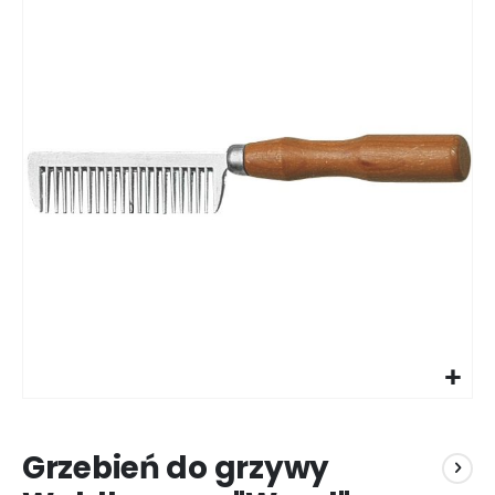
koniec
galerii
Przejdź
na
Grzebień do grzywy
początek
galerii