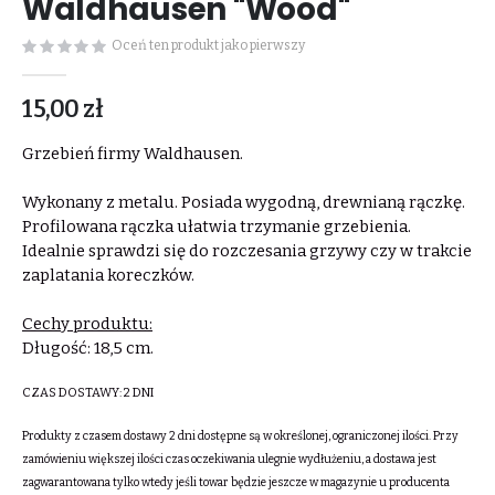
Waldhausen "Wood"
Oceń ten produkt jako pierwszy
15,00 zł
Grzebień firmy Waldhausen.
Wykonany z metalu. Posiada wygodną, drewnianą rączkę.
Profilowana rączka ułatwia trzymanie grzebienia.
Idealnie sprawdzi się do rozczesania grzywy czy w trakcie
zaplatania koreczków.
Cechy produktu:
Długość: 18,5 cm.
CZAS DOSTAWY:
2 DNI
Produkty z czasem dostawy 2 dni dostępne są w określonej, ograniczonej ilości. Przy
zamówieniu większej ilości czas oczekiwania ulegnie wydłużeniu, a dostawa jest
zagwarantowana tylko wtedy jeśli towar będzie jeszcze w magazynie u producenta