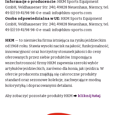
Informacje o producencie:
HKM Sports Equipment
GmbH, Veldhausener Str. 240, 49828 Neuenhaus, Niemcy, tel.
49 (0) 59 41/98 98-0 e-mail:
info@hkm-sports.com
Osoba odpowiedzialna w UE:
HKM Sports Equipment
GmbH, Veldhausener Str. 240, 49828 Neuenhaus, Niemcy, tel.
49 (0) 59 41/98 98-0 e-mail:
info@hkm-sports.com
HKM
— to niemiecka firma istniejąca na rynku jeździeckim
od 1968 roku. Stawia wysoki nacisk na jakość, funkcjonalność,
innowacyjność oraz korzystny stosunek jakości do ceny
oferowanych przez siebie produktów. Imponująca
wszechstronność firmy HKM zapewnia szeroki wybór
artykułów jeździeckich, zarówno dla konia, jak i jeźdźca. W
ofercie producenta znajdują się całoroczne produkty
standard oraz sezonowe kolekcje, zachwycające modną
kolorystyką i dopracowanymi detalami.
Aby zobaczyć pozostałe produkty HKM ⮕
kliknij tutaj
.